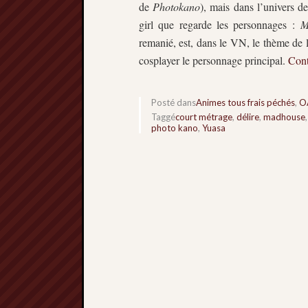
de
Photokano
), mais dans l’univers d
girl que regarde les personnages :
M
remanié, est, dans le VN, le thème de l
cosplayer le personnage principal.
Cont
Posté dans
Animes tous frais péchés
,
O
Taggé
court métrage
,
délire
,
madhouse
photo kano
,
Yuasa