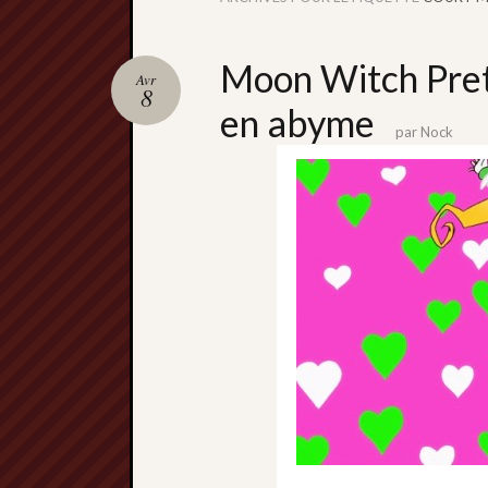
Moon Witch Pret
Avr
8
en abyme
par
Nock