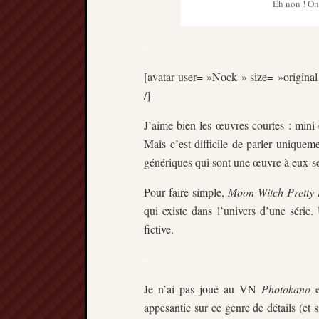
Eh non ! On 
–
[avatar user= »Nock » size= »original 
/]
–
J’aime bien les œuvres courtes : mini-
Mais c’est difficile de parler uniquem
génériques qui sont une œuvre à eux-se
Pour faire simple,
Moon Witch Pretty
qui existe dans l’univers d’une séri
fictive.
–
Je n’ai pas joué au VN
Photokano
e
appesantie sur ce genre de détails (et s