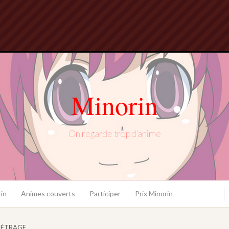
Minorin
On regarde trop d'anime
in
Animes couverts
Participer
Prix Minorin
ÉTRAGE