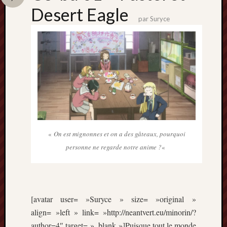
Catégori
Desert Eagle
par
Suryce
Animes
tous
frais
péchés
Films
d'anima
Minori
OAV
Prix
Minori
Rattrap
«
On est mignonnes et on a des gâteaux, pourquoi
Retro
personne ne regarde notre anime ?
«
Twitter
[avatar user= »Suryce » size= »original »
align= »left » link= »http://neantvert.eu/minorin/?
author=4″ target= »_blank »]Puisque tout le monde