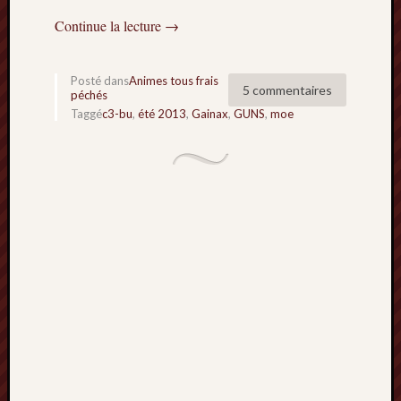
Minori
Continue la lecture
→
2022
:
Palmar
Posté dans
Animes tous frais
5 commentaires
comple
péchés
Prix
Taggé
c3-bu
,
été 2013
,
Gainax
,
GUNS
,
moe
Minori
2022:
c’est
parti
!
Prix
Minori
2021
:
Palmar
comple
et
comme