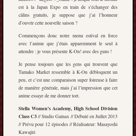
Articles
est à la Japan Expo en train de s’échanger des
récents
câlins gratuits, je suppose que j’ai l’honneur
Prix
d’ouvrir cette nouvelle saison ?
Minori
2023
Commençons donc notre menu estival en force
:
avec l’anime que j’étais apparemment le seul à
Le
attendre : je vous présente K-On! avec des guns !
palmar
comple
Je pense toujours que les gens qui trouvent que
Prix
Tamako Market ressemble à K-On débloquent un
Minori
peu, et c’est une comparaison super foireuse à faire
2023:
de manière générale, mais j’ai l’impression que cet
c’est
parti
anime essaye de me donner tort.
!
Stella Women’s Academy, High School Division
(pour
la
Class C3
// Studio Gainax // Débuté en Juillet 2013
dernièr
// Prévu pour 12 épisodes // Réalisateur: Masayoshi
fois)
Kawajiri
Prix