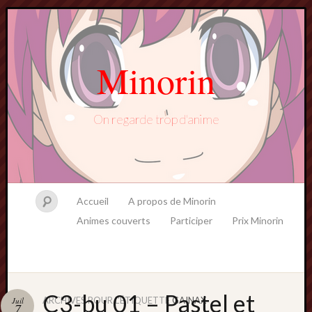
Minorin
On regarde trop d'anime
Accueil
A propos de Minorin
Animes couverts
Participer
Prix Minorin
C3-bu 01 – Pastel et
ARCHIVES POUR L'ÉTIQUETTE
GAINAX
Juil
7