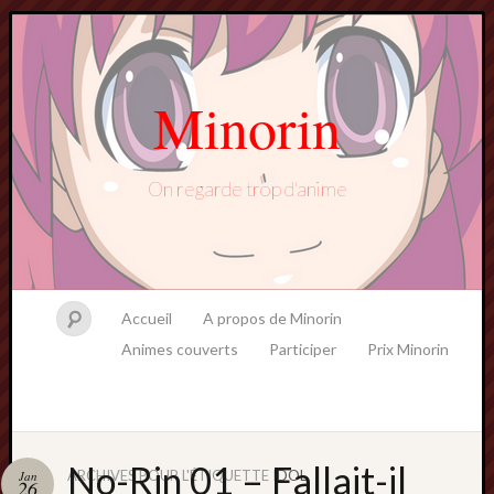
Minorin
On regarde trop d'anime
Accueil
A propos de Minorin
Animes couverts
Participer
Prix Minorin
No-Rin 01 – Fallait-il
ARCHIVES POUR L'ÉTIQUETTE
IDOL
Jan
26