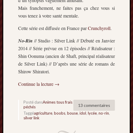
d’un synopsis vaguement amusant.
Minori
Mais franchement, ne faites pas ça chez vous si
2022
vous tenez à votre santé mentale.
:
Palmar
Cette série est diffusée en France par
Crunchyroll
.
comple
Prix
No-Rin
// Studio : Silver Link // Débuté en Janvier
Minori
2014 // Série prévue en 12 épisodes // Réalisateur :
2022:
Shin Oonuma (ancien de Shaft, principal réalisateur
c’est
de Silver Link) // D’après une série de romans de
parti
!
Shirow Shiratori.
Prix
Minori
Continue la lecture
→
2021
:
Posté dans
Animes tous frais
Palmar
13 commentaires
péchés
comple
Taggé
agriculture
,
boobs
,
bouse
,
idol
,
lycée
,
no-rin
,
et
silver link
comme