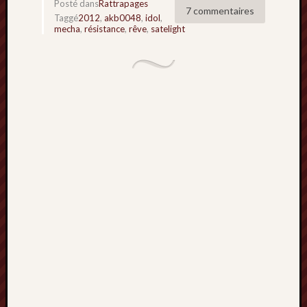
décemb
Posté dans
Rattrapages
7 commentaires
2014
Taggé
2012
,
akb0048
,
idol
,
mecha
,
résistance
,
rêve
,
satelight
novemb
2014
octobre
2014
septem
2014
août
2014
juillet
2014
juin
2014
mai
2014
avril
2014
mars
2014
février