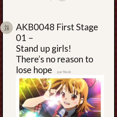
Archives
septem
AKB0048 First Stage
2024
Jan
18
février
01 –
2024
juillet
Stand up girls!
2023
mars
There’s no reason to
2023
mai
lose hope
2022
par
Nock
février
2022
mai
2021
février
2021
mai
2020