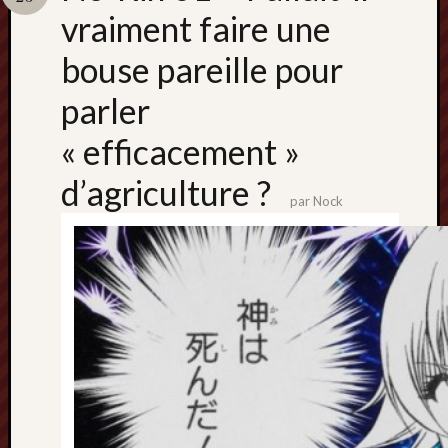
Catégori
vraiment faire une
Animes
bouse pareille pour
tous
frais
parler
péchés
Films
« efficacement »
d'anima
Minori
d’agriculture ?
OAV
par
Nock
Prix
Minori
Rattrap
Retro
Twitter