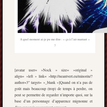
Articles
récents
Prix
Minori
2023
:
Le
A quel moment ai-je pu me dire : « ça à l’air marrant »
palmar
?
comple
Prix
Minori
–
2023:
c’est
[avatar user= »Nock » size= »original »
parti
align= »left » link= »http://neantvert.eu/minorin/?
!
author=3″ target= »_blank »]Quand on n’a pas de
(pour
goût mais beaucoup (trop) de temps à perdre, on
la
peut se permettre de regarder n’importe quoi, sur la
dernièr
fois)
base d’un personnage d’apparence mignonne et
Prix