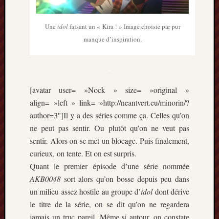
mars
2020
Une
idol
faisant un « Kira ! » Image choisie par pur
janvier
manque d’inspiration.
2020
octobre
2019
–
avril
2019
[avatar user= »Nock » size= »original »
janvier
align= »left » link= »http://neantvert.eu/minorin/?
2019
author=3″]Il y a des séries comme ça. Celles qu’on
septem
ne peut pas sentir. Ou plutôt qu’on ne veut pas
2018
février
sentir. Alors on se met un blocage. Puis finalement,
2018
curieux, on tente. Et on est surpris.
mai
Quant le premier épisode d’une série nommée
2017
AKB0048
sort alors qu’on bosse depuis peu dans
janvier
un milieu assez hostile au groupe d’
idol
dont dérive
2017
septem
le titre de la série, on se dit qu’on ne regardera
2016
jamais un truc pareil. Même si autour, on constate