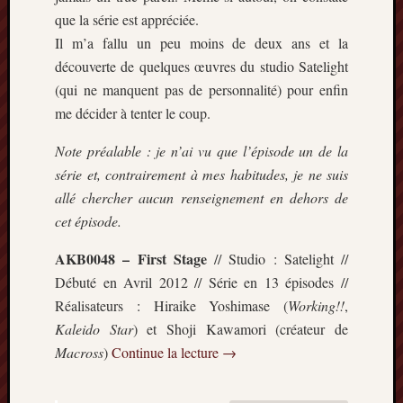
mai
que la série est appréciée.
2016
Il m’a fallu un peu moins de deux ans et la
avril
découverte de quelques œuvres du studio Satelight
2016
(qui ne manquent pas de personnalité) pour enfin
mars
2016
me décider à tenter le coup.
octobre
2015
Note préalable : je n’ai vu que l’épisode un de la
juillet
série et, contrairement à mes habitudes, je ne suis
2015
allé chercher aucun renseignement en dehors de
juin
cet épisode.
2015
avril
AKB0048 – First Stage
// Studio : Satelight //
2015
Débuté en Avril 2012 // Série en 13 épisodes //
mars
Réalisateurs : Hiraike Yoshimase (
Working!!
,
2015
février
Kaleido Star
) et Shoji Kawamori (créateur de
2015
Macross
)
Continue la lecture
→
janvier
2015