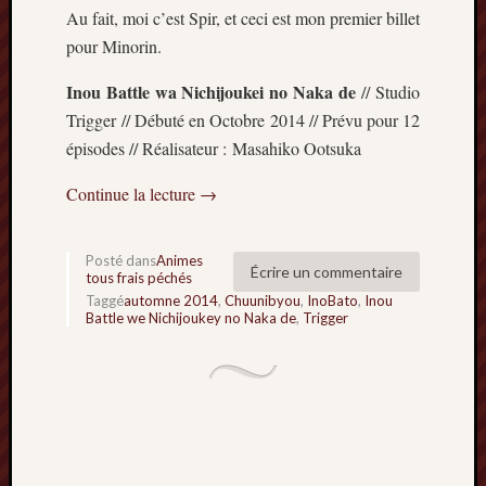
Au fait, moi c’est Spir, et ceci est mon premier billet
Minori
2022
pour Minorin.
:
Inou Battle wa Nichijoukei no Naka de
Palmar
// Studio
comple
Trigger // Débuté en Octobre 2014 // Prévu pour 12
Prix
épisodes // Réalisateur : Masahiko Ootsuka
Minori
2022:
Continue la lecture
→
c’est
parti
!
Posté dans
Animes
Écrire un commentaire
tous frais péchés
Prix
Taggé
automne 2014
,
Chuunibyou
,
InoBato
,
Inou
Minori
Battle we Nichijoukey no Naka de
,
Trigger
2021
:
Palmar
comple
et
comme