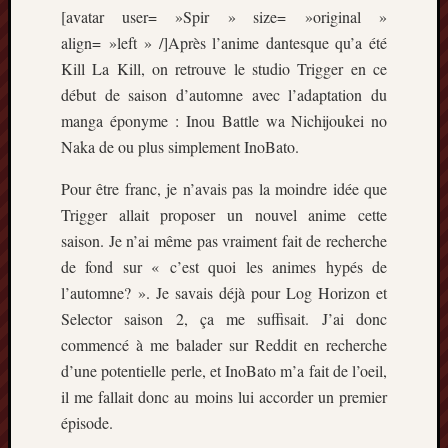
Articles
[avatar user= »Spir » size= »original »
récents
align= »left » /]Après l’anime dantesque qu’a été
Kill La Kill, on retrouve le studio Trigger en ce
Prix
Minori
début de saison d’automne avec l’adaptation du
2023
manga éponyme : Inou Battle wa Nichijoukei no
:
Naka de ou plus simplement InoBato.
Le
palmar
Pour être franc, je n’avais pas la moindre idée que
comple
Trigger allait proposer un nouvel anime cette
Prix
saison. Je n’ai même pas vraiment fait de recherche
Minori
de fond sur « c’est quoi les animes hypés de
2023:
c’est
l’automne? ». Je savais déjà pour Log Horizon et
parti
Selector saison 2, ça me suffisait. J’ai donc
!
commencé à me balader sur Reddit en recherche
(pour
d’une potentielle perle, et InoBato m’a fait de l’oeil,
la
il me fallait donc au moins lui accorder un premier
dernièr
fois)
épisode.
Prix