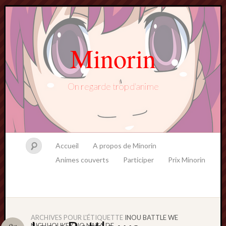
Minorin
On regarde trop d'anime
Accueil
A propos de Minorin
Animes couverts
Participer
Prix Minorin
ARCHIVES POUR L'ÉTIQUETTE
INOU BATTLE WE
NICHIJOUKEY NO NAKA DE
Oct