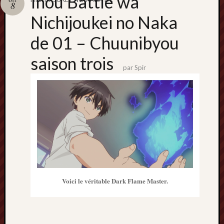
Inou Battle wa
Catégori
8
Nichijoukei no Naka
Animes
tous
de 01 – Chuunibyou
frais
péchés
saison trois
Films
par
Spir
d'anima
Minori
OAV
Prix
Minori
Rattrap
Retro
Twitter
Voici le véritable Dark Flame Master.