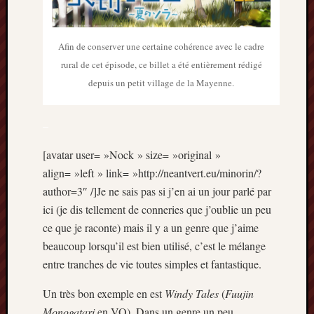
Articles
récents
Afin de conserver une certaine cohérence avec le cadre
Prix
Minori
rural de cet épisode, ce billet a été entièrement rédigé
2023
depuis un petit village de la Mayenne.
:
Le
–
palmar
comple
[avatar user= »Nock » size= »original »
Prix
Minori
align= »left » link= »http://neantvert.eu/minorin/?
2023:
author=3″ /]Je ne sais pas si j’en ai un jour parlé par
c’est
ici (je dis tellement de conneries que j’oublie un peu
parti
ce que je raconte) mais il y a un genre que j’aime
!
beaucoup lorsqu’il est bien utilisé, c’est le mélange
(pour
entre tranches de vie toutes simples et fantastique.
la
dernièr
Un très bon exemple en est
Windy Tales
(
Fuujin
fois)
Prix
Monogatari
en VO). Dans un genre un peu