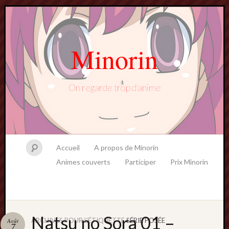
Minorin
On regarde trop d'anime
Accueil
A propos de Minorin
Animes couverts
Participer
Prix Minorin
Natsu no Sora 01 –
ARCHIVES POUR L'ÉTIQUETTE
SÉRIE POSÉE
Août
7