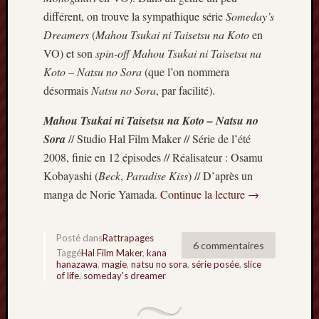
Minori
différent, on trouve la sympathique série
Someday’s
2022
Dreamers
(
Mahou Tsukai ni Taisetsu na Koto
en
:
VO) et son
spin-off
Mahou Tsukai ni Taisetsu na
Palmar
Koto – Natsu no Sora
(que l’on nommera
comple
désormais
Natsu no Sora
, par facilité).
Prix
Minori
Mahou Tsukai ni Taisetsu na Koto – Natsu no
2022:
c’est
Sora
// Studio Hal Film Maker // Série de l’été
parti
2008, finie en 12 épisodes // Réalisateur : Osamu
!
Kobayashi (
Beck
,
Paradise Kiss
) // D’après un
Prix
manga de Norie Yamada.
Continue la lecture
→
Minori
2021
:
Posté dans
Rattrapages
6 commentaires
Palmar
Taggé
Hal Film Maker
,
kana
comple
hanazawa
,
magie
,
natsu no sora
,
série posée
,
slice
of life
,
someday's dreamer
et
comme