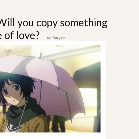
Will you copy something
 of love?
par
Suryce