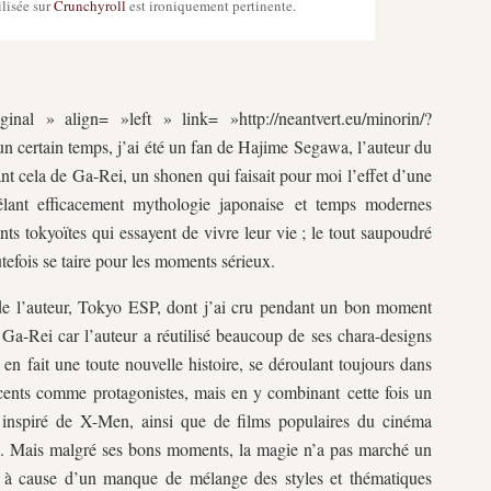
lisée sur
Crunchyroll
est ironiquement pertinente.
inal » align= »left » link= »http://neantvert.eu/minorin/?
 certain temps, j’ai été un fan de Hajime Segawa, l’auteur du
 cela de Ga-Rei, un shonen qui faisait pour moi l’effet d’une
êlant efficacement mythologie japonaise et temps modernes
ents tokyoïtes qui essayent de vivre leur vie ; le tout saupoudré
efois se taire pour les moments sérieux.
 de l’auteur, Tokyo ESP, dont j’ai cru pendant un bon moment
à Ga-Rei car l’auteur a réutilisé beaucoup de ses chara-designs
en fait une toute nouvelle histoire, se déroulant toujours dans
ents comme protagonistes, mais en y combinant cette fois un
 inspiré de X-Men, ainsi que de films populaires du cinéma
es. Mais malgré ses bons moments, la magie n’a pas marché un
a à cause d’un manque de mélange des styles et thématiques