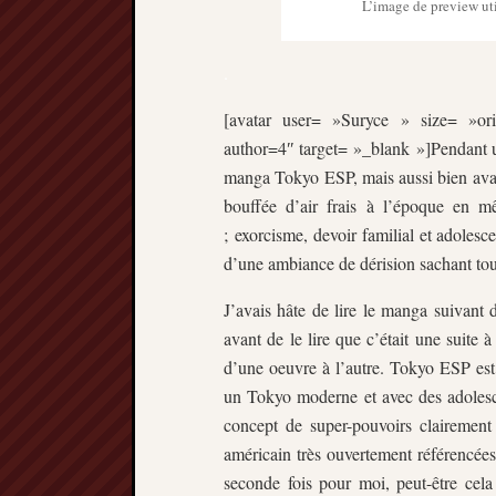
L’image de preview uti
.
[avatar user= »Suryce » size= »orig
author=4″ target= »_blank »]Pendant un
manga Tokyo ESP, mais aussi bien avant
bouffée d’air frais à l’époque en m
; exorcisme, devoir familial et adolesc
d’une ambiance de dérision sachant tout
J’avais hâte de lire le manga suivant
avant de le lire que c’était une suite 
d’une oeuvre à l’autre. Tokyo ESP est 
un Tokyo moderne et avec des adolesc
concept de super-pouvoirs clairement
américain très ouvertement référencé
seconde fois pour moi, peut-être cel