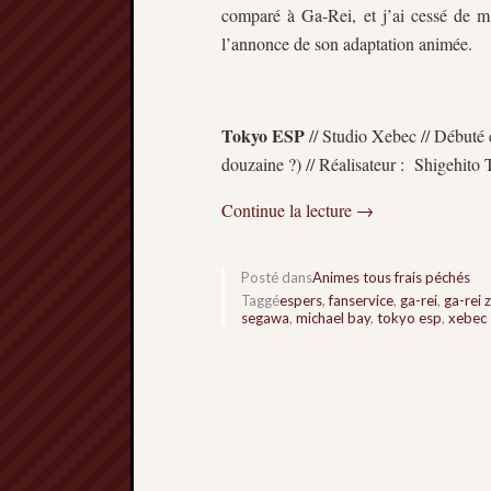
comparé à Ga-Rei, et j’ai cessé de m
l’annonce de son adaptation animée.
.
Tokyo ESP
// Studio Xebec // Débuté 
douzaine ?) // Réalisateur : Shigehito
Continue la lecture
→
Posté dans
Animes tous frais péchés
Taggé
espers
,
fanservice
,
ga-rei
,
ga-rei 
segawa
,
michael bay
,
tokyo esp
,
xebec