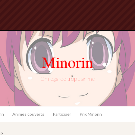
Minorin
On regarde trop d'anime
in
Animes couverts
Participer
Prix Minorin
SP