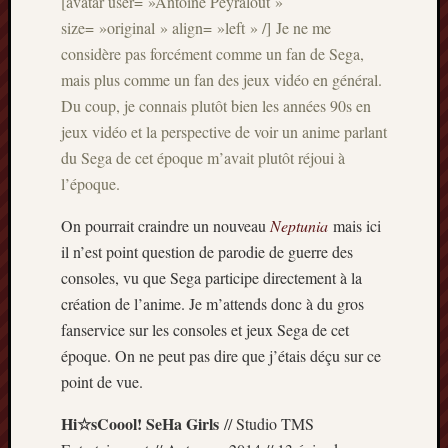
[avatar user= »Antoine Peyralout »
Articles
size= »original » align= »left » /] Je ne me
récents
considère pas forcément comme un fan de Sega,
Prix
mais plus comme un fan des jeux vidéo en général.
Minori
Du coup, je connais plutôt bien les années 90s en
2023
jeux vidéo et la perspective de voir un anime parlant
:
du Sega de cet époque m’avait plutôt réjoui à
Le
palmar
l’époque.
comple
Prix
On pourrait craindre un nouveau
Neptunia
mais ici
Minori
il n’est point question de parodie de guerre des
2023:
consoles, vu que Sega participe directement à la
c’est
création de l’anime. Je m’attends donc à du gros
parti
fanservice sur les consoles et jeux Sega de cet
!
époque. On ne peut pas dire que j’étais déçu sur ce
(pour
la
point de vue.
dernièr
fois)
Hi☆sCoool! SeHa Girls
// Studio TMS
Prix