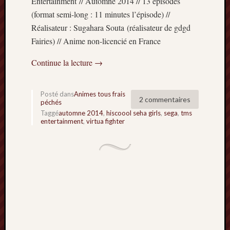
Entertainment // Automne 2014 // 13 épisodes
Minori
(format semi-long : 11 minutes l’épisode) //
2022
Réalisateur : Sugahara Souta (réalisateur de gdgd
:
Fairies) // Anime non-licencié en France
Palmar
comple
Continue la lecture
→
Prix
Minori
2022:
Posté dans
Animes tous frais
c’est
2 commentaires
péchés
parti
Taggé
automne 2014
,
hiscoool seha girls
,
sega
,
tms
!
entertainment
,
virtua fighter
Prix
Minori
2021
:
Palmar
comple
et
comme