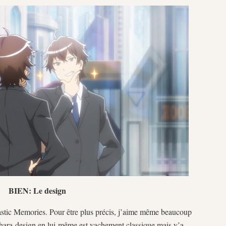
BIEN: Le design
astic Memories. Pour être plus précis, j’aime même beaucoup
hara-design en lui-même est vachement classique mais y’a