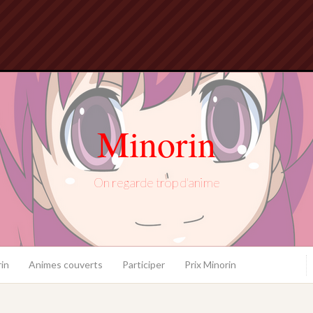
Minorin
On regarde trop d'anime
in
Animes couverts
Participer
Prix Minorin