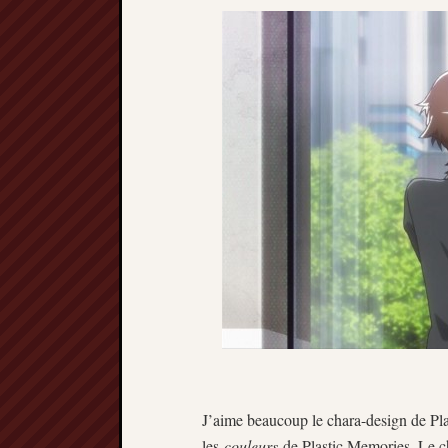
J’aime beaucoup le chara-design de Pl
les
couleurs
de Plastic Memories. Le c