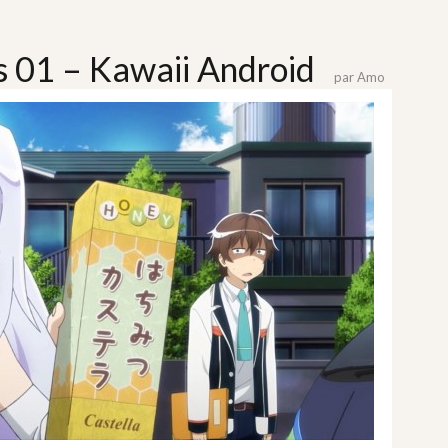
s 01 – Kawaii Android
par
Amo