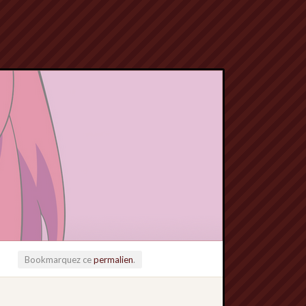
Bookmarquez ce
permalien
.