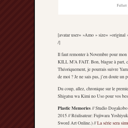
Fallait
[avatar user= »Amo » size= »original »
/]
Il faut remonter à Novembre pour 
KILL M’A FAIT. Bon, blague à part, c
Théoriquement, je pourrais suivre Yama
de moi ? Je ne sais pas, j’en doute un p
Du coup, allez, chronique sur le premi
Shigatsu wa Kimi no Uso pour vos bes
Plastic Memories
// Studio Dogakobo
2015 // Réalisateur: Fujiwara Yoshiyu
Sword Art Online.) //
La série sera si