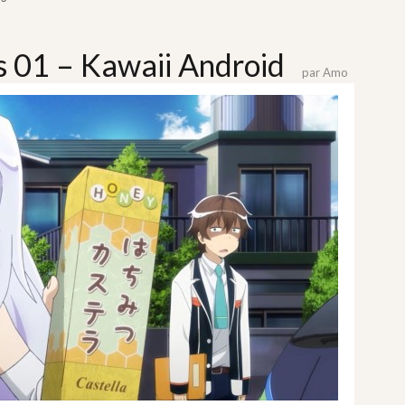
s 01 – Kawaii Android
par
Amo