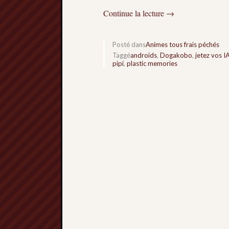
Continue la lecture
→
Posté dans
Animes tous frais péchés
Taggé
androids
,
Dogakobo
,
jetez vos I
pipi
,
plastic memories