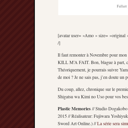
Fallait
[avatar user= »Amo » size= »original »
/]
Il faut remonter à Novembre pour 
KILL M’A FAIT. Bon, blague à part, c
Théoriquement, je pourrais suivre Yama
de moi ? Je ne sais pas, j’en doute un p
Du coup, allez, chronique sur le premi
Shigatsu wa Kimi no Uso pour vos bes
Plastic Memories
// Studio Dogakobo
2015 // Réalisateur: Fujiwara Yoshiyu
Sword Art Online.) //
La série sera si