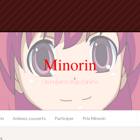
Minorin
On regarde trop d'anime
in
Animes couverts
Participer
Prix Minorin
S