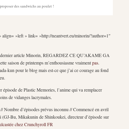
 proposer des sandwichs au poulet !
 align= »left » link= »http://neantvert.eu/minorin/?author=1″
mon dernier article Minorin, REGARDEZ CE QU’AKAME GA
ette saison de printemps m’enthousiasme vraiment
pas
.
da-kun pour le blog mais est-ce que j’ai ce courage au fond
eu.
er épisode de Plastic Memories, l’anime qui va remplacer
oins de vidanges lacrymales.
 // Nombre d’épisodes prévus inconnu // Commencé en avril
ki (GJ-Bu, Mikakunin de Shinkoukei, directeur d’épisode sur
mulcastée chez Crunchyroll FR