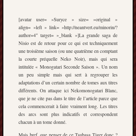
Articles
récents
[avatar user= »Suryce » size= »original »
Prix
align= »left » link= »http://neantvert.eu/minorin/?
Minori
2023
author=4″ target= »_blank »]La grande saga de
:
Nisio est de retour pour ce qui est techniquement
Le
une troisième saison (ou une quatrième en comptant
palmar
la courte préquelle Neko Noir), mais qui sera
comple
intitulée « Monogatari Seconde Saison ». Un nom
Prix
un peu simple mais qui sert à regrouper les
Minori
2023:
adaptations d’un certain nombre de tomes aux titres
c’est
différents. On attaque ici Nekomonogatari Blanc,
parti
que je ne cite pas dans le titre de l’article parce que
!
cela commencerait à faire vraiment long. Les titres
(pour
des arcs sont plus indicatifs et correspondent
la
dernièr
chacun à un tome donné.
fois)
Mais bref, que penser de ce Tsubasa Tiger donc ?
Prix