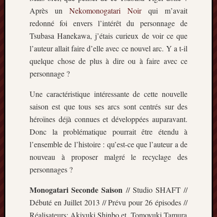
Minori
Après un
Nekomonogatari Noir
qui m’avait
2022
redonné foi envers l’intérêt du personnage de
:
Tsubasa Hanekawa, j’étais curieux de voir ce que
Palmar
l’auteur allait faire d’elle avec ce nouvel arc. Y a t-il
comple
quelque chose de plus à dire ou à faire avec ce
Prix
Minori
personnage ?
2022:
Une caractéristique intéressante de cette nouvelle
c’est
parti
saison est que tous ses arcs sont centrés sur des
!
héroïnes déjà connues et développées auparavant.
Prix
Donc la problématique pourrait être étendu à
Minori
l’ensemble de l’histoire : qu’est-ce que l’auteur a de
2021
nouveau à proposer malgré le recyclage des
:
Palmar
personnages ?
comple
Monogatari Seconde Saison
// Studio SHAFT //
et
comme
Débuté en Juillet 2013 // Prévu pour 26 épisodes //
Réalisateurs: Akiyuki Shinbo et Tomoyuki Tamura