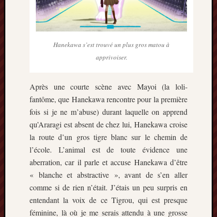
décemb
2014
novemb
2014
octobre
Hanekawa s’est trouvé un plus gros matou à
2014
apprivoiser.
septem
2014
Après une courte scène avec Mayoi (la loli-
août
2014
fantôme, que Hanekawa rencontre pour la première
juillet
fois si je ne m’abuse) durant laquelle on apprend
2014
qu’Araragi est absent de chez lui, Hanekawa croise
juin
la route d’un gros tigre blanc sur le chemin de
2014
l’école. L’animal est de toute évidence une
mai
aberration, car il parle et accuse Hanekawa d’être
2014
avril
« blanche et abstractive », avant de s’en aller
2014
comme si de rien n’était. J’étais un peu surpris en
mars
entendant la voix de ce Tigrou, qui est presque
2014
féminine, là où je me serais attendu à une grosse
février