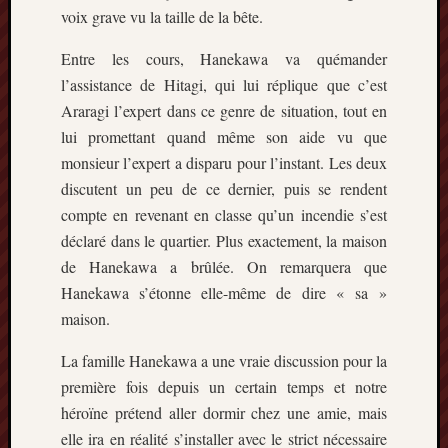
voix grave vu la taille de la bête.
2014
janvier
Entre les cours, Hanekawa va quémander
2014
l’assistance de Hitagi, qui lui réplique que c’est
décemb
2013
Araragi l’expert dans ce genre de situation, tout en
novemb
lui promettant quand même son aide vu que
2013
monsieur l’expert a disparu pour l’instant. Les deux
octobre
discutent un peu de ce dernier, puis se rendent
2013
compte en revenant en classe qu’un incendie s’est
septem
2013
déclaré dans le quartier. Plus exactement, la maison
août
de Hanekawa a brûlée. On remarquera que
2013
Hanekawa s’étonne elle-même de dire « sa »
juillet
maison.
2013
juin
La famille Hanekawa a une vraie discussion pour la
2013
première fois depuis un certain temps et notre
mai
héroïne prétend aller dormir chez une amie, mais
2013
avril
elle ira en réalité s’installer avec le strict nécessaire