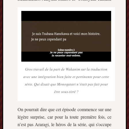
Archives
septem
2024
février
2024
juillet
2023
mars
2023
Gros travail de la part de Wakanim sur la traduction
mai
avec une intégration bien faite et pertinente pour cette
2022
février
série. Qui disait que Monogatari n’était pas fait pour
2022
être sous-titré ?
mai
2021
On pourrait dire que cet épisode commence sur une
février
2021
légère surprise, car pour la toute première fois, ce
mai
n’est pas Araragi, le héros de la série, qui s’occupe
2020