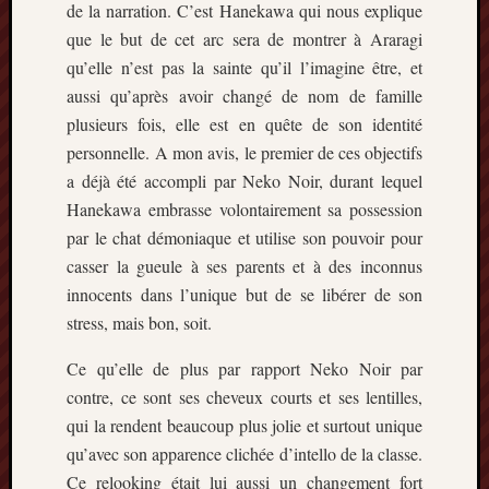
de la narration. C’est Hanekawa qui nous explique
mars
que le but de cet arc sera de montrer à Araragi
2020
qu’elle n’est pas la sainte qu’il l’imagine être, et
janvier
2020
aussi qu’après avoir changé de nom de famille
octobre
plusieurs fois, elle est en quête de son identité
2019
personnelle. A mon avis, le premier de ces objectifs
avril
a déjà été accompli par Neko Noir, durant lequel
2019
Hanekawa embrasse volontairement sa possession
janvier
par le chat démoniaque et utilise son pouvoir pour
2019
septem
casser la gueule à ses parents et à des inconnus
2018
innocents dans l’unique but de se libérer de son
février
stress, mais bon, soit.
2018
mai
Ce qu’elle de plus par rapport Neko Noir par
2017
contre, ce sont ses cheveux courts et ses lentilles,
janvier
qui la rendent beaucoup plus jolie et surtout unique
2017
qu’avec son apparence clichée d’intello de la classe.
septem
2016
Ce relooking était lui aussi un changement fort