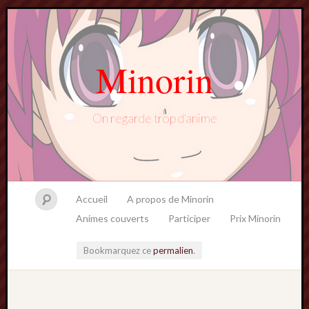
Minorin
On regarde trop d'anime
Accueil
A propos de Minorin
Animes couverts
Participer
Prix Minorin
Bookmarquez ce
permalien
.