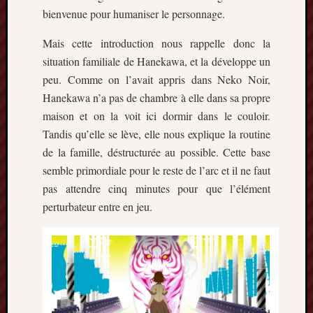
mai
bienvenue pour humaniser le personnage.
2016
avril
Mais cette introduction nous rappelle donc la
2016
situation familiale de Hanekawa, et la développe un
mars
peu. Comme on l’avait appris dans Neko Noir,
2016
Hanekawa n’a pas de chambre à elle dans sa propre
octobre
maison et on la voit ici dormir dans le couloir.
2015
juillet
Tandis qu’elle se lève, elle nous explique la routine
2015
de la famille, déstructurée au possible. Cette base
juin
semble primordiale pour le reste de l’arc et il ne faut
2015
pas attendre cinq minutes pour que l’élément
avril
perturbateur entre en jeu.
2015
mars
2015
février
2015
janvier
2015