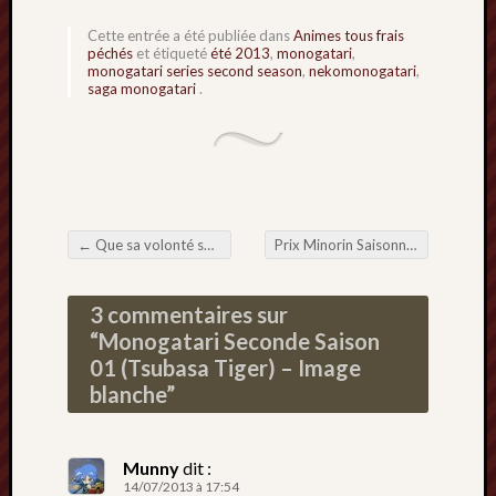
Cette entrée a été publiée dans
Animes tous frais
péchés
et étiqueté
été 2013
,
monogatari
,
monogatari series second season
,
nekomonogatari
,
saga monogatari
.
←
Que sa volonté soit faite S3 01 – Fuck you too, Manglobe
Prix Minorin Saisonniers – Hiver 2013
Navigation de l'article
3 commentaires sur
“
Monogatari Seconde Saison
01 (Tsubasa Tiger) – Image
blanche
”
Munny
dit :
14/07/2013 à 17:54