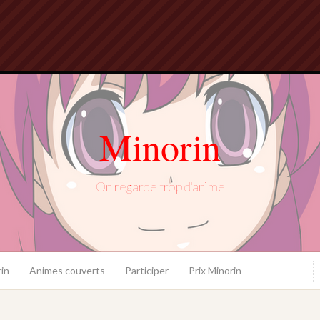
Minorin
On regarde trop d'anime
in
Animes couverts
Participer
Prix Minorin