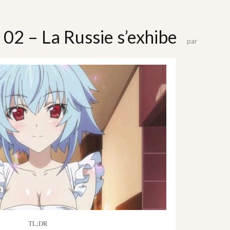
2 02 – La Russie s’exhibe
par
TL;DR