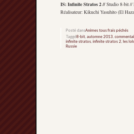
IS: Infinite Stratos 2 //
Studio 8-bit //
Réalisateur: Kikuchi Yasuhito (El Hazar
Posté dans
Animes tous frais péchés
Taggé
8-bit
,
automne 2013
,
commentai
infinite stratos
,
infinite stratos 2
,
les lol
Russie