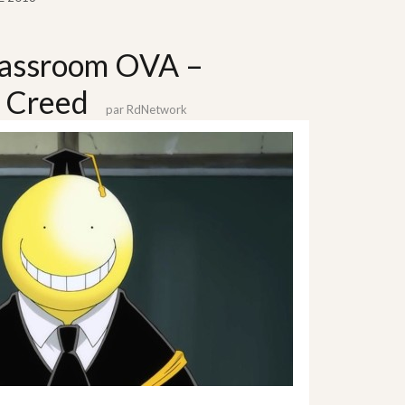
lassroom OVA –
 Creed
par
RdNetwork