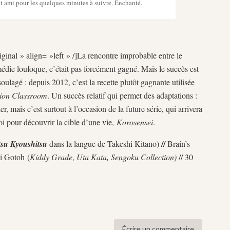
t ami pour les quelques minutes à suivre. Enchanté.
inal » align= »left » /]La rencontre improbable entre le
 comédie loufoque, c’était pas forcément gagné. Mais le succès est
soulagé : depuis 2012, c’est la recette plutôt gagnante utilisée
tion Classroom
. Un succès relatif qui permet des adaptations :
, mais c’est surtout à l’occasion de la future série, qui arrivera
i pour découvrir la cible d’une vie,
Korosensei
.
//
su Kyoushitsu
dans la langue de Takeshi Kitano)
Brain’s
ji Gotoh (
Kiddy Grade
,
Uta Kata,
Sengoku Collection)
// 30
Écrire un commentaire