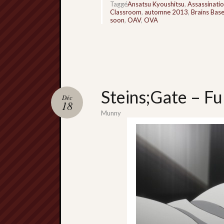
Taggé
Ansatsu Kyoushitsu
,
Assassinati
Classroom
,
automne 2013
,
Brains Bas
soon
,
OAV
,
OVA
Steins;Gate – Fu
Déc
18
Munny