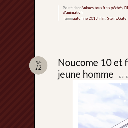
Posté dans
Animes tous frais péchés
,
Fi
d'animation
Taggé
automne 2013
,
film
,
Steins;Gate
Noucome 10 et fi
Déc
12
jeune homme
par
E