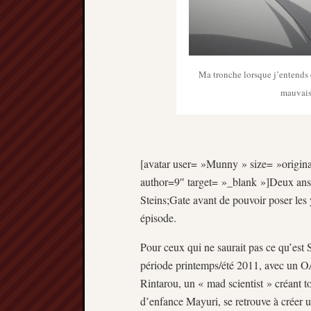
Ma tronche lorsque j’entends q
mauvaise
[avatar user= »Munny » size= »original
author=9″ target= »_blank »]Deux ans. 
Steins;Gate avant de pouvoir poser les 
épisode.
Pour ceux qui ne saurait pas ce qu’est S
période printemps/été 2011, avec un O
Rintarou, un « mad scientist » créant t
d’enfance Mayuri, se retrouve à créer u