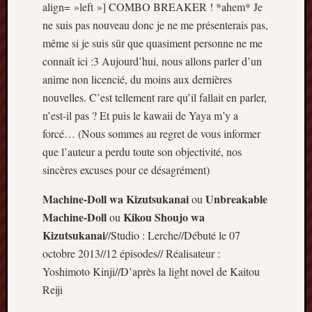
Articles
align= »left »] COMBO BREAKER ! *ahem* Je
récents
ne suis pas nouveau donc je ne me présenterais pas,
même si je suis sûr que quasiment personne ne me
Prix
connaît ici :3 Aujourd’hui, nous allons parler d’un
Minori
anime non licencié, du moins aux dernières
2023
:
nouvelles. C’est tellement rare qu’il fallait en parler,
Le
n’est-il pas ? Et puis le kawaii de Yaya m’y a
palmar
forcé… (Nous sommes au regret de vous informer
comple
que l’auteur a perdu toute son objectivité, nos
Prix
sincères excuses pour ce désagrément)
Minori
2023:
Machine-Doll wa Kizutsukanai
Unbreakable
ou
c’est
Machine-Doll
Kikou Shoujo wa
ou
parti
!
Kizutsukanai
//Studio : Lerche//Débuté le 07
(pour
octobre 2013//12 épisodes// Réalisateur :
la
Yoshimoto Kinji//D’après la light novel de Kaitou
dernièr
Reiji
fois)
Prix