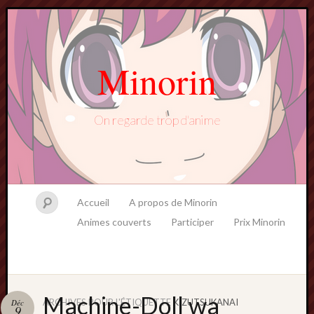
Minorin
On regarde trop d'anime
Accueil
A propos de Minorin
Animes couverts
Participer
Prix Minorin
Machine-Doll wa
ARCHIVES POUR L'ÉTIQUETTE
KIZUTSUKANAI
Déc
9