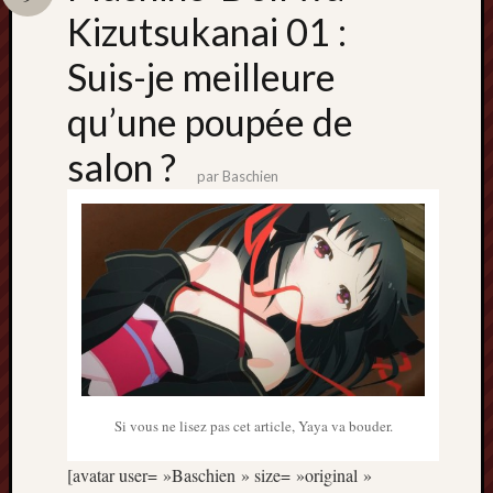
Catégori
Kizutsukanai 01 :
Animes
Suis-je meilleure
tous
frais
qu’une poupée de
péchés
Films
salon ?
d'anima
par
Baschien
Minori
OAV
Prix
Minori
Rattrap
Retro
Twitter
Si vous ne lisez pas cet article, Yaya va bouder.
[avatar user= »Baschien » size= »original »