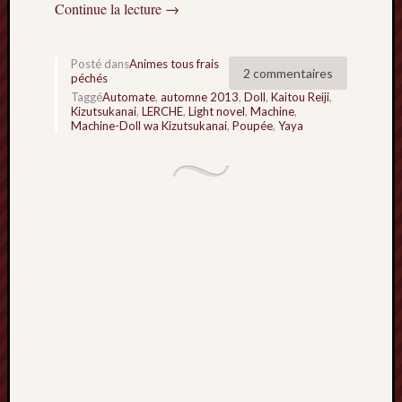
Continue la lecture
→
Minori
2022
:
Posté dans
Animes tous frais
2 commentaires
Palmar
péchés
comple
Taggé
Automate
,
automne 2013
,
Doll
,
Kaitou Reiji
,
Kizutsukanai
,
LERCHE
,
Light novel
,
Machine
,
Prix
Machine-Doll wa Kizutsukanai
,
Poupée
,
Yaya
Minori
2022:
c’est
parti
!
Prix
Minori
2021
:
Palmar
comple
et
comme