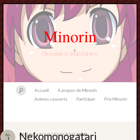
Minorin
On regarde trop d'anime
Accueil
A propos de Minorin
Animes couverts
Participer
Prix Minorin
Nekomonogatari
ARCHIVES POUR L'ÉTIQUETTE
NOIR
Fév
3