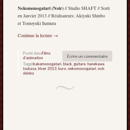
Minori
Nekomonogatari (Noir)
// Studio SHAFT // Sorti
2022
en Janvier 2013 // Réalisateurs: Akiyuki Shinbo
:
et Tomoyuki Itamura
Palmar
comple
Continue la lecture
→
Prix
Minori
2022:
Posté dans
Films
c’est
Écrire un commentaire
d'animation
parti
Taggé
bakemonogatari
,
black
,
guitare
,
hanekawa
!
tsubasa
,
hiver 2013
,
kuro
,
nekomonogatari
,
noir
,
shinbo
Prix
Minori
2021
:
Palmar
comple
et
comme