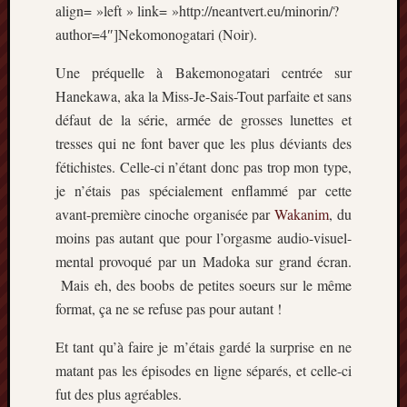
Articles
align= »left » link= »http://neantvert.eu/minorin/?
récents
author=4″]Nekomonogatari (Noir).
Prix
Une préquelle à Bakemonogatari centrée sur
Minori
Hanekawa, aka la Miss-Je-Sais-Tout parfaite et sans
2023
défaut de la série, armée de grosses lunettes et
:
tresses qui ne font baver que les plus déviants des
Le
palmar
fétichistes. Celle-ci n’étant donc pas trop mon type,
comple
je n’étais pas spécialement enflammé par cette
Prix
avant-première cinoche organisée par
Wakanim
, du
Minori
moins pas autant que pour l’orgasme audio-visuel-
2023:
mental provoqué par un Madoka sur grand écran.
c’est
parti
Mais eh, des boobs de petites soeurs sur le même
!
format, ça ne se refuse pas pour autant !
(pour
la
Et tant qu’à faire je m’étais gardé la surprise en ne
dernièr
matant pas les épisodes en ligne séparés, et celle-ci
fois)
fut des plus agréables.
Prix