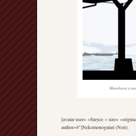
Hanekawa a une
[avatar user= »Suryce » size= »original
author=4″]Nekomonogatari (Noir).