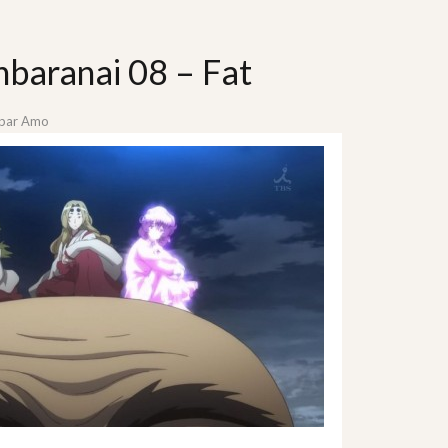
baranai 08 – Fat
par
Amo