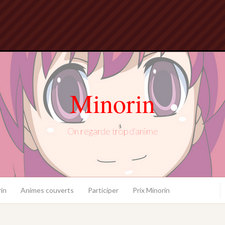
Minorin
On regarde trop d'anime
in
Animes couverts
Participer
Prix Minorin