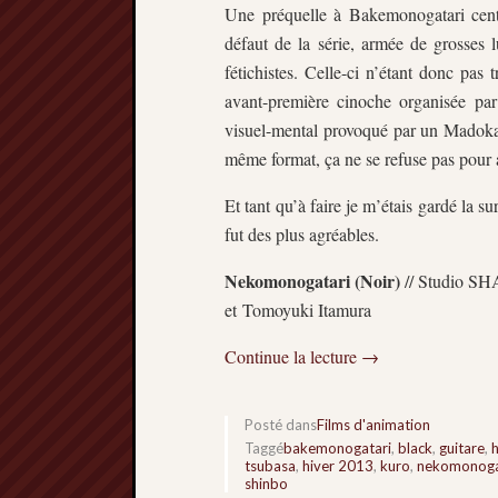
Une préquelle à Bakemonogatari centr
défaut de la série, armée de grosses l
fétichistes. Celle-ci n’étant donc pas
avant-première cinoche organisée pa
visuel-mental provoqué par un Madoka 
même format, ça ne se refuse pas pour 
Et tant qu’à faire je m’étais gardé la su
fut des plus agréables.
Nekomonogatari (Noir)
// Studio SHA
et Tomoyuki Itamura
Continue la lecture
→
Posté dans
Films d'animation
Taggé
bakemonogatari
,
black
,
guitare
,
tsubasa
,
hiver 2013
,
kuro
,
nekomonoga
shinbo