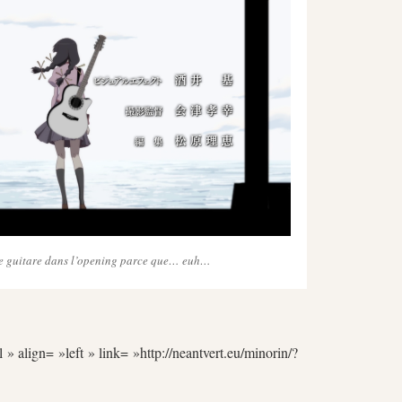
 guitare dans l’opening parce que… euh…
 » align= »left » link= »http://neantvert.eu/minorin/?