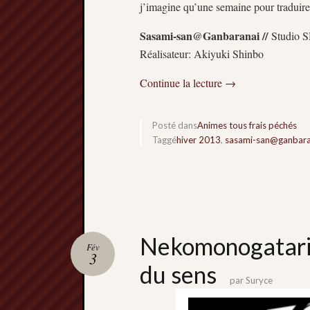
j’imagine qu’une semaine pour traduire
Sasami-san@Ganbaranai //
Studio S
Réalisateur: Akiyuki Shinbo
Continue la lecture
→
Posté dans
Animes tous frais péchés
Taggé
hiver 2013
,
sasami-san@ganbara
Nekomonogatari (
Fév
3
du sens
par
Suryce