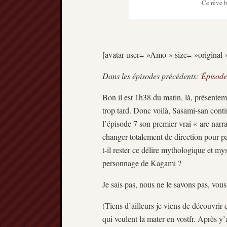
Ce rêve b
[avatar user= »Amo » size= »original »
Dans les épisodes précédents:
Épisode
Bon il est 1h38 du matin, là, présentem
trop tard. Donc voilà, Sasami-san con
l’épisode 7 son premier vrai « arc narra
changer totalement de direction pour pa
t-il rester ce délire mythologique et my
personnage de Kagami ?
Je sais pas, nous ne le savons pas, vou
(Tiens d’ailleurs je viens de découvrir
qui veulent la mater en vostfr. Après 