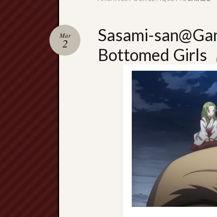
Sasami-san@Gan
Mar
2
Bottomed Girls