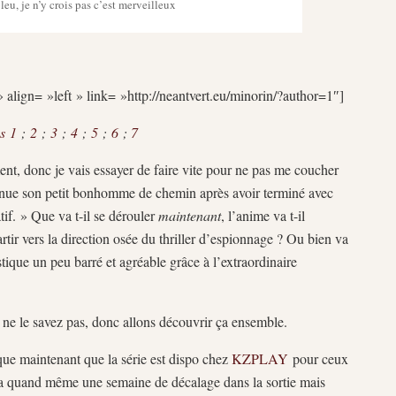
leu, je n’y crois pas c’est merveilleux
 align= »left » link= »http://neantvert.eu/minorin/?author=1″]
s 1
;
2
;
3
;
4
;
5
;
6
;
7
ent, donc je vais essayer de faire vite pour ne pas me coucher
tinue son petit bonhomme de chemin après avoir terminé avec
tif. » Que va t-il se dérouler
maintenant
, l’anime va t-il
rtir vers la direction osée du thriller d’espionnage ? Ou bien va
stique un peu barré et agréable grâce à l’extraordinaire
s ne le savez pas, donc allons découvrir ça ensemble.
 que maintenant que la série est dispo chez
KZPLAY
pour ceux
y’a quand même une semaine de décalage dans la sortie mais