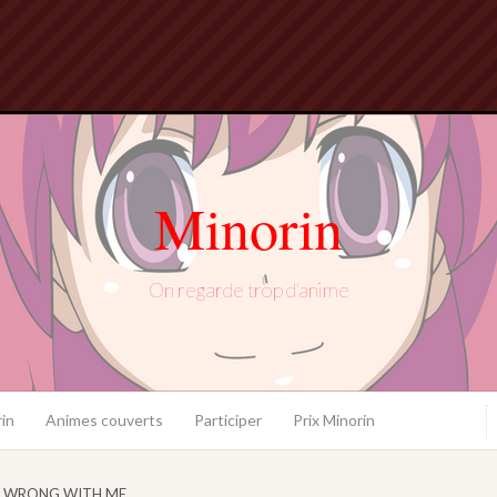
Minorin
On regarde trop d'anime
in
Animes couverts
Participer
Prix Minorin
 WRONG WITH ME