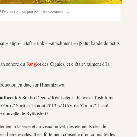
! Devinez où on part pour les vacances ! »
al » align= »left » link= »attachment » /]Salut bande de petits
oman sonore du
Sang
lot des Cigales, et c’était vraiment d’la
production en date sur Hinamizawa.
utbreak /
/ Studio Deen // Réalisateur : Kawaze Toshifumi
 Ou) // Sorti le 15 aout 2013 // OAV de 52min // 1 seul
ne nouvelle de Ryûkishi07
ectement à la série et au visual novel, des éléments clés de
es d’être révélés. Il est fortement conseillé d’en connaître les