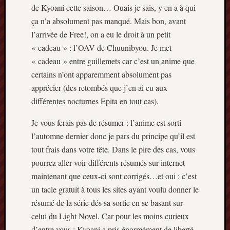
de Kyoani cette saison… Ouais je sais, y en a à qui
mars
ça n’a absolument pas manqué. Mais bon, avant
2020
janvier
l’arrivée de Free!, on a eu le droit à un petit
2020
« cadeau » : l’OAV de Chuunibyou. Je met
octobre
« cadeau » entre guillemets car c’est un anime que
2019
certains n’ont apparemment absolument pas
avril
apprécier (des retombés que j’en ai eu aux
2019
janvier
différentes nocturnes Epita en tout cas).
2019
Je vous ferais pas de résumer : l’anime est sorti
septem
2018
l’automne dernier donc je pars du principe qu’il est
février
tout frais dans votre tête. Dans le pire des cas, vous
2018
pourrez aller voir différents résumés sur internet
mai
maintenant que ceux-ci sont corrigés…et oui : c’est
2017
un tacle gratuit à tous les sites ayant voulu donner le
janvier
2017
résumé de la série dés sa sortie en se basant sur
septem
celui du Light Novel. Car pour les moins curieux
2016
d’entre vous : Kyoani a pris énormément de liberté