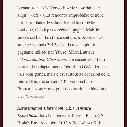
Articles
[avatar user= »RdNetwork » size= »original »
récents
align= »left » /]La rencontre improbable entre le
Prix
thriller militaire, le school-life, et la comédie
Minori
loufoque, c’était pas forcément gagné. Mais le
2023
succès est bien là, et dieu sait que le
Jump
en est
:
soulagé : depuis 2012, c’est la recette plutôt
Le
palmar
gagnante utilisée par Yuusei Matsui, auteur
comple
d’
Assassination Classroom
. Un succès relatif qui
Prix
permet des adaptations : d’abord un OVA, dont je
Minori
vais vous parler, mais c’est surtout à l’occasion de la
2023:
future série, qui arrivera à l’hiver prochain !
c’est
parti
Embarquez avec moi pour découvrir la cible d’une
!
vie,
Korosensei
.
(pour
la
Assassination Classroom
(a.k.a.
Ansatsu
dernièr
//
Kyoushitsu
dans la langue de Takeshi Kitano)
fois)
Brain’s Base // octobre 2013 // Réalisé par Keiji
Prix