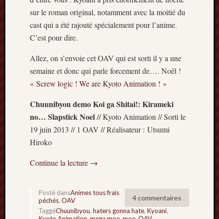
mai
sur le roman original, notamment avec la moitié du
2016
cast qui a été rajouté spécialement pour l’anime.
avril
C’est pour dire.
2016
mars
Allez, on s’envoie cet OAV qui est sorti il y a une
2016
octobre
semaine et donc qui parle forcement de…. Noël !
2015
« Screw logic ! We are Kyoto Animation ! »
juillet
2015
Chuunibyou demo Koi ga Shitai!: Kirameki
juin
no… Slapstick Noel
// Kyoto Animation // Sorti le
2015
19 juin 2013 // 1 OAV // Réalisateur : Utsumi
avril
Hiroko
2015
mars
Continue la lecture
→
2015
février
2015
Posté dans
Animes tous frais
4 commentaires
janvier
péchés
,
OAV
2015
Taggé
Chuunibyou
,
haters gonna hate
,
Kyoani
,
Kyoto Animation
,
mega moe
,
moe
,
OAV