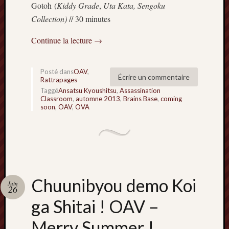
Gotoh (
Kiddy Grade
,
Uta Kata,
Sengoku
Minori
Collection)
// 30 minutes
2022
:
Continue la lecture
→
Palmar
comple
Prix
Posté dans
OAV
,
Minori
Écrire un commentaire
Rattrapages
2022:
Taggé
Ansatsu Kyoushitsu
,
Assassination
c’est
Classroom
,
automne 2013
,
Brains Base
,
coming
soon
,
OAV
,
OVA
parti
!
Prix
Minori
2021
:
Palmar
Chuunibyou demo Koi
Juin
26
comple
et
ga Shitai ! OAV –
comme
Merry Summer !