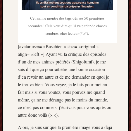
2014
janvier
2014
Cet anime montre des tags dès ses 50 premières
décemb
secondes ! Cela veut dire qu’il va parler de choses
2013
sombres, cher lecteur (*o*).
novemb
2013
[avatar user= »Baschien » size= »original »
octobre
align= »left »] Ayant vu la critique des épisodes
2013
d’un de mes animes préférés (Shigofumi), je me
septem
suis dit que ça pourrait être une bonne occasion
2013
août
d’en revoir un autre et de me demander en quoi je
2013
le trouve bien. Vous voyez, je le fais pour moi en
juillet
fait mais si vous voulez, vous pouvez lire quand
2013
même, ça ne me dérange pas le moins du monde,
juin
ce n’est pas comme si j’écrivais pour vous après ou
2013
autre donc voilà (>.<).
mai
2013
Alors, je suis sûr que la première image vous a déjà
avril