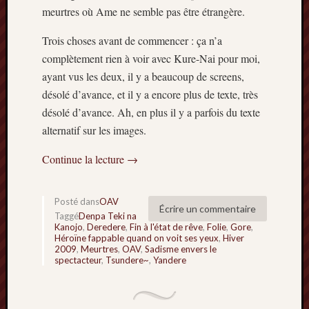
meurtres où Ame ne semble pas être étrangère.
Trois choses avant de commencer : ça n’a
complètement rien à voir avec Kure-Nai pour moi,
ayant vus les deux, il y a beaucoup de screens,
désolé d’avance, et il y a encore plus de texte, très
désolé d’avance. Ah, en plus il y a parfois du texte
alternatif sur les images.
Continue la lecture
→
Posté dans
OAV
Écrire un commentaire
Taggé
Denpa Teki na
Kanojo
,
Deredere
,
Fin à l'état de rêve
,
Folie
,
Gore
,
Héroïne fappable quand on voit ses yeux
,
Hiver
2009
,
Meurtres
,
OAV
,
Sadisme envers le
spectacteur
,
Tsundere~
,
Yandere