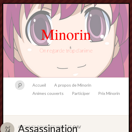
Minorin
On regarde trop d'anime
Accueil
A propos de Minorin
Animes couverts
Participer
Prix Minorin
Assassination
ARCHIVES POUR L'ÉTIQUETTE
OAV
Juil
14