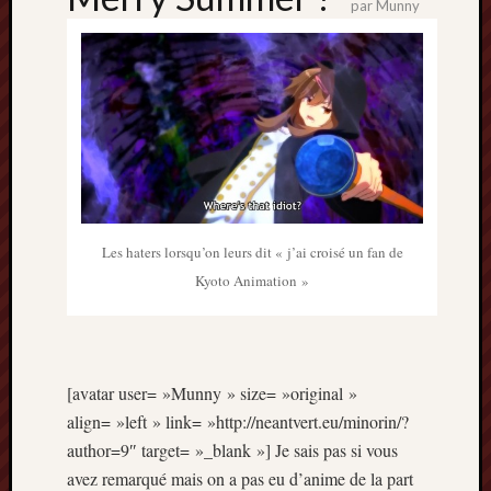
par
Munny
Archives
septem
2024
février
2024
juillet
2023
mars
2023
Les haters lorsqu’on leurs dit « j’ai croisé un fan de
mai
Kyoto Animation »
2022
février
2022
mai
2021
[avatar user= »Munny » size= »original »
février
align= »left » link= »http://neantvert.eu/minorin/?
2021
author=9″ target= »_blank »] Je sais pas si vous
mai
avez remarqué mais on a pas eu d’anime de la part
2020