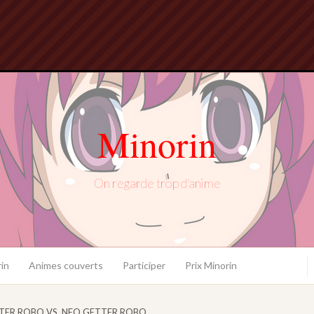
Minorin
On regarde trop d'anime
in
Animes couverts
Participer
Prix Minorin
TER ROBO VS. NEO GETTER ROBO