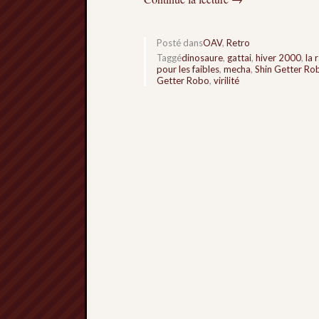
Posté dans
OAV
,
Retro
Taggé
dinosaure
,
gattai
,
hiver 2000
,
la 
pour les faibles
,
mecha
,
Shin Getter Ro
Getter Robo
,
virilité