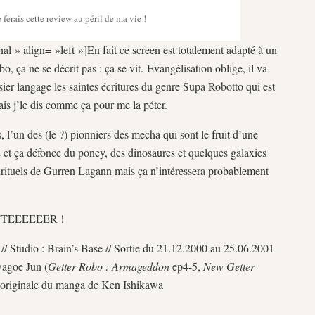
e ferais cette review au péril de ma vie !
al » align= »left »]En fait ce screen est totalement adapté à un
 ça ne se décrit pas : ça se vit. Evangélisation oblige, il va
sier langage les saintes écritures du genre Supa Robotto qui est
is j’le dis comme ça pour me la péter.
, l’un des (le ?) pionniers des mecha qui sont le fruit d’une
s et ça défonce du poney, des dinosaures et quelques galaxies
 spirituels de Gurren Lagann mais ça n’intéressera probablement
TEEEEEER !
// Studio : Brain’s Base // Sortie du 21.12.2000 au 25.06.2001
wagoe Jun (
Getter Robo : Armageddon
ep4-5,
New Getter
n originale du manga de Ken Ishikawa