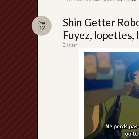
Shin Getter Robo
Juin
22
Fuyez, lopettes,
ElKaizer