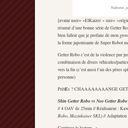
Nafoutre, j
[avatar user= »ElKaizer » size= »origin
résumé d’une bonne série de Getter Robo,
bien falloir que je profane de mon gros
la forme japonisante de Super Robot ma
Getter Robo c’est de la violence pur jus
combinaison de divers véhicules/partie
vers la fin (c’est aussi l’un des pères
personne)
E
Prêt
s ? CHAAAAAAAANGE GET
Shin Getter Robo vs Neo Getter Robo
// 4 OAV de 25min // Réalisateur : Ka
Robo
,
Mazinkaiser SKL
) // Adaptatio
Continue la lecture
→