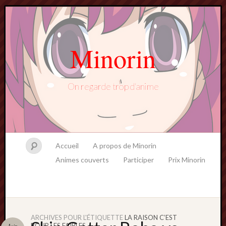
Minorin
On regarde trop d'anime
Accueil
A propos de Minorin
Animes couverts
Participer
Prix Minorin
ARCHIVES POUR L'ÉTIQUETTE
LA RAISON C’EST
POUR LES FAIBLES
Juin