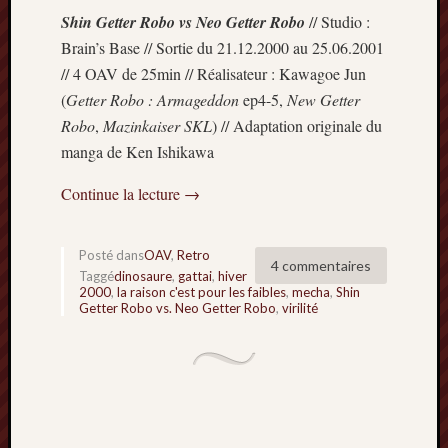
Minori
Shin Getter Robo vs Neo Getter Robo
// Studio :
2022
Brain’s Base // Sortie du 21.12.2000 au 25.06.2001
:
// 4 OAV de 25min // Réalisateur : Kawagoe Jun
Palmar
(
Getter Robo : Armageddon
ep4-5,
New Getter
comple
Robo
,
Mazinkaiser SKL
) // Adaptation originale du
Prix
Minori
manga de Ken Ishikawa
2022:
Continue la lecture
→
c’est
parti
!
Posté dans
OAV
,
Retro
Prix
4 commentaires
Taggé
dinosaure
,
gattai
,
hiver
Minori
2000
,
la raison c'est pour les faibles
,
mecha
,
Shin
2021
Getter Robo vs. Neo Getter Robo
,
virilité
:
Palmar
comple
et
comme