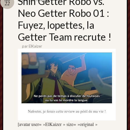
Shin Getter Robo vs.
Catégori
22
Neo Getter Robo 01 :
Animes
tous
Fuyez, lopettes, la
frais
péchés
Getter Team recrute !
Films
d'anima
par
ElKaizer
Minori
OAV
Prix
Minori
Rattrap
Retro
Twitter
Nafoutre, je ferais cette review au péril de ma vie !
[avatar user= »ElKaizer » size= »original »