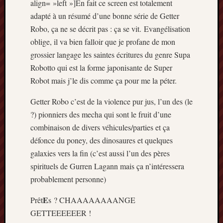
align= »left »]En fait ce screen est totalement
Articles
récents
adapté à un résumé d’une bonne série de Getter
Robo, ça ne se décrit pas : ça se vit. Evangélisation
Prix
oblige, il va bien falloir que je profane de mon
Minori
grossier langage les saintes écritures du genre Supa
2023
Robotto qui est la forme japonisante de Super
:
Le
Robot mais j’le dis comme ça pour me la péter.
palmar
comple
Getter Robo c’est de la violence pur jus, l’un des (le
Prix
?) pionniers des mecha qui sont le fruit d’une
Minori
combinaison de divers véhicules/parties et ça
2023:
défonce du poney, des dinosaures et quelques
c’est
galaxies vers la fin (c’est aussi l’un des pères
parti
spirituels de Gurren Lagann mais ça n’intéressera
!
(pour
probablement personne)
la
dernièr
E
Prêt
s ? CHAAAAAAAANGE
fois)
GETTEEEEEER !
Prix