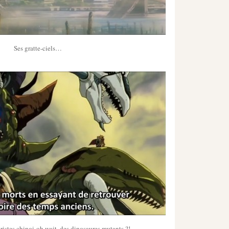
Ses gratte-ciels…
ristes chinoi-oh wait, des dinosaures mutants ?!