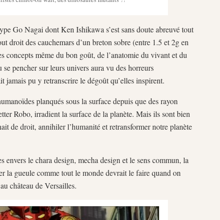
type Go Nagai dont Ken Ishikawa s’est sans doute abreuvé tout
tout droit des cauchemars d’un breton sobre (entre 1.5 et 2g en
 les concepts même du bon goût, de l’anatomie du vivant et du
 se pencher sur leurs univers aura vu des horreurs
 jamais pu y retranscrire le dégoût qu’elles inspirent.
 humanoïdes planqués sous la surface depuis que des rayon
etter Robo, irradient la surface de la planète. Mais ils sont bien
ait de droit, annihiler l’humanité et retransformer notre planète
tes envers le chara design, mecha design et le sens commun, la
er la gueule comme tout le monde devrait le faire quand on
 au château de Versailles.