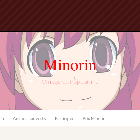
Minorin
On regarde trop d'anime
in
Animes couverts
Participer
Prix Minorin