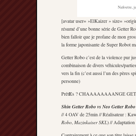
Nafoutre, j
[avatar user= »ElKaizer » size= »origin
résumé d’une bonne série de Getter Robo,
bien falloir que je profane de mon gros
la forme japonisante de Super Robot ma
Getter Robo c’est de la violence pur jus
combinaison de divers véhicules/partie
vers la fin (c’est aussi l’un des pères
personne)
E
Prêt
s ? CHAAAAAAAANGE GET
Shin Getter Robo vs Neo Getter Robo
// 4 OAV de 25min // Réalisateur : Ka
Robo
,
Mazinkaiser SKL
) // Adaptatio
Contrairement à ce que son titre laisse 