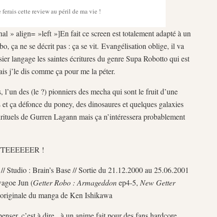
e ferais cette review au péril de ma vie !
al » align= »left »]En fait ce screen est totalement adapté à un
 ça ne se décrit pas : ça se vit. Evangélisation oblige, il va
sier langage les saintes écritures du genre Supa Robotto qui est
is j’le dis comme ça pour me la péter.
, l’un des (le ?) pionniers des mecha qui sont le fruit d’une
s et ça défonce du poney, des dinosaures et quelques galaxies
 spirituels de Gurren Lagann mais ça n’intéressera probablement
TEEEEEER !
// Studio : Brain’s Base // Sortie du 21.12.2000 au 25.06.2001
wagoe Jun (
Getter Robo : Armageddon
ep4-5,
New Getter
n originale du manga de Ken Ishikawa
penser, c’est à dire, à un anime fait pour des fans hardcore