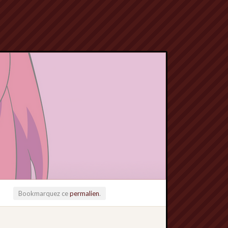
Bookmarquez ce
permalien
.