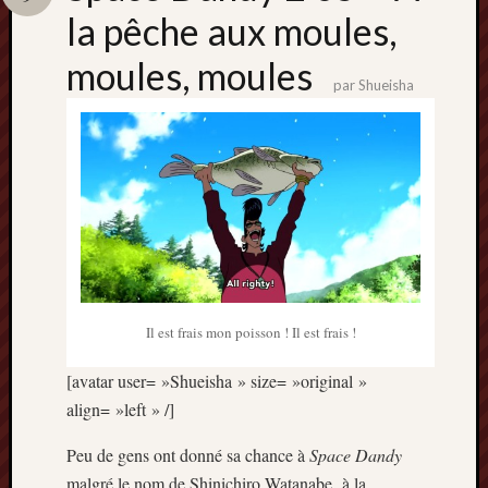
Catégori
la pêche aux moules,
Animes
moules, moules
tous
par
Shueisha
frais
péchés
Films
d'anima
Minori
OAV
Prix
Minori
Rattrap
Retro
Il est frais mon poisson ! Il est frais !
[avatar user= »Shueisha » size= »original »
Twitter
align= »left » /]
Peu de gens ont donné sa chance à
Space Dandy
malgré le nom de Shinichiro Watanabe à la