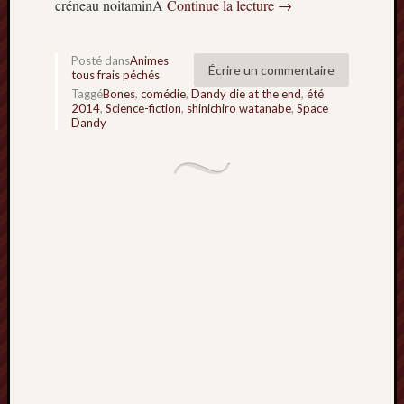
créneau noitaminA
Continue la lecture
→
Minori
2022
:
Posté dans
Animes
Écrire un commentaire
Palmar
tous frais péchés
comple
Taggé
Bones
,
comédie
,
Dandy die at the end
,
été
2014
,
Science-fiction
,
shinichiro watanabe
,
Space
Prix
Dandy
Minori
2022:
c’est
parti
!
Prix
Minori
2021
:
Palmar
comple
et
comme