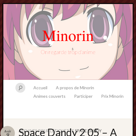
Minorin
On regarde trop d'anime
Accueil
A propos de Minorin
Animes couverts
Participer
Prix Minorin
Space Dandy 2 05 – A
ARCHIVES POUR L'ÉTIQUETTE
SPACE DANDY
Août
9