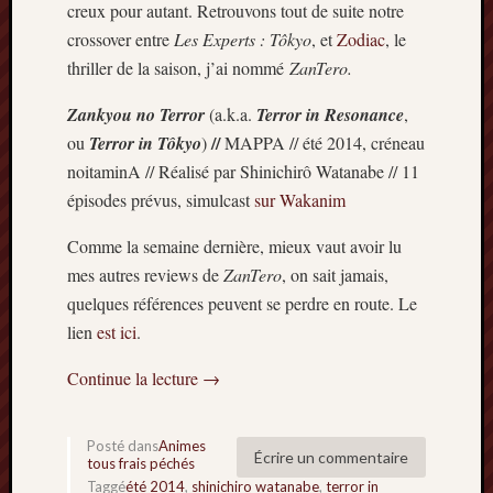
creux pour autant. Retrouvons tout de suite notre
crossover entre
Les Experts : Tôkyo
, et
Zodiac
, le
thriller de la saison, j’ai nommé
ZanTero.
Zankyou no Terror
(a.k.a.
Terror in Resonance
,
//
ou
Terror in Tôkyo
)
MAPPA // été 2014, créneau
noitaminA // Réalisé par Shinichirô Watanabe // 11
épisodes prévus, simulcast
sur Wakanim
Comme la semaine dernière, mieux vaut avoir lu
mes autres reviews de
ZanTero
, on sait jamais,
quelques références peuvent se perdre en route. Le
lien
est ici
.
Continue la lecture
→
Posté dans
Animes
Écrire un commentaire
tous frais péchés
Taggé
été 2014
,
shinichiro watanabe
,
terror in