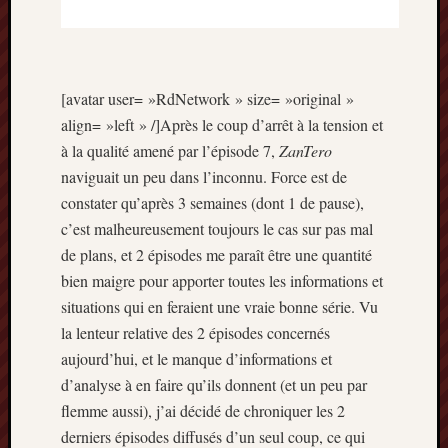
décemb
2014
novemb
2014
octobre
[avatar user= »RdNetwork » size= »original »
2014
align= »left » /]Après le coup d’arrêt à la tension et
septem
à la qualité amené par l’épisode 7,
ZanTero
2014
naviguait un peu dans l’inconnu. Force est de
août
constater qu’après 3 semaines (dont 1 de pause),
2014
juillet
c’est malheureusement toujours le cas sur pas mal
2014
de plans, et 2 épisodes me paraît être une quantité
juin
bien maigre pour apporter toutes les informations et
2014
situations qui en feraient une vraie bonne série. Vu
mai
la lenteur relative des 2 épisodes concernés
2014
avril
aujourd’hui, et le manque d’informations et
2014
d’analyse à en faire qu’ils donnent (et un peu par
mars
flemme aussi), j’ai décidé de chroniquer les 2
2014
derniers épisodes diffusés d’un seul coup, ce qui
février