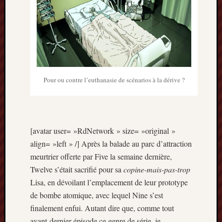
Archives
septem
2024
février
2024
juillet
Pour ou contre l’euthanasie de scénarios à la dérive ?
2023
mars
2023
mai
[avatar user= »RdNetwork » size= »original »
2022
align= »left » /] Après la balade au parc d’attraction
février
2022
meurtrier offerte par Five la semaine dernière,
mai
Twelve s’était sacrifié pour sa
copine-mais-pas-trop
2021
Lisa, en dévoilant l’emplacement de leur prototype
février
de bombe atomique, avec lequel Nine s’est
2021
finalement enfui. Autant dire que, comme tout
mai
avant-dernier épisode ce genre de série, je
2020