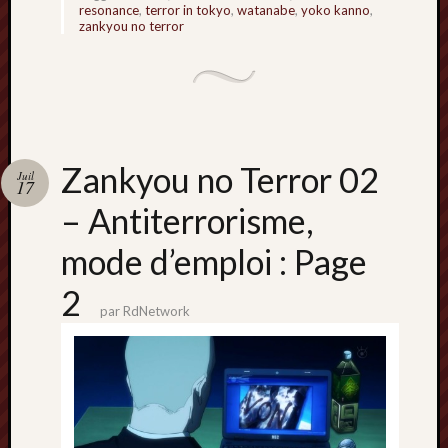
resonance
,
terror in tokyo
,
watanabe
,
yoko kanno
,
zankyou no terror
Zankyou no Terror 02
Juil
17
– Antiterrorisme,
mode d’emploi : Page
2
par
RdNetwork