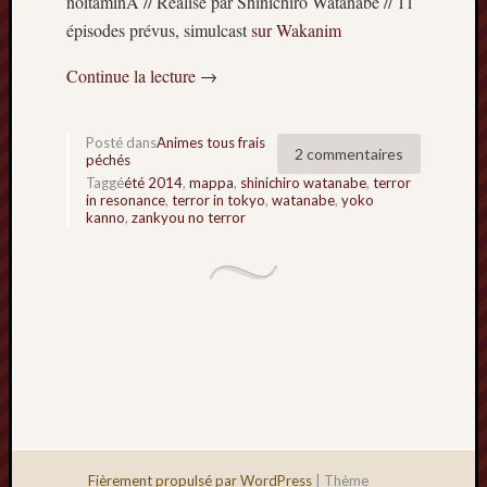
noitaminA // Réalisé par Shinichirô Watanabe // 11
épisodes prévus, simulcast
sur Wakanim
Continue la lecture
→
Posté dans
Animes tous frais
2 commentaires
péchés
Taggé
été 2014
,
mappa
,
shinichiro watanabe
,
terror
in resonance
,
terror in tokyo
,
watanabe
,
yoko
kanno
,
zankyou no terror
Fièrement propulsé par WordPress
|
Thème