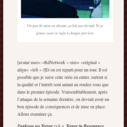
Un peu de mise en abyme, ça fait pas de mal. Et je
pense caser ce sigle à chaque preview.
[avatar user= »RdNetwork » size= »original »
align= »left » /]Et on est reparti pour un tour. Il est
possible que je suive cette série en entier, surtout si
la qualité et l’intérêt sont autant au rendez-vous que
dans le premier épisode. Vraisemblablement, après
l’attaque de la semaine dernière, on devrait avoir un
bon épisode de conséquences et de mise en place.
Allons examiner ça.
Zankyou no Terror
(a.k.a.
Terror in Resonance
,