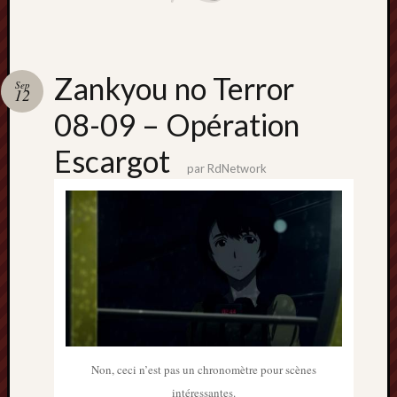
mai
2016
avril
2016
Zankyou no Terror
Sep
mars
12
2016
08-09 – Opération
octobre
2015
Escargot
juillet
par
RdNetwork
2015
juin
2015
avril
2015
mars
2015
février
2015
janvier
Non, ceci n’est pas un chronomètre pour scènes
2015
intéressantes.