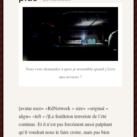
Vous vous demandez à quoi je ressemble quand j’écris
mes reviews ?
[avatar user= »RdNetwork » size= »original »
align= »left » /]Le feuilleton terroriste de l’été
continue. Et il n’est pas forcément aussi palpitant
qu’il voudrait nous le faire croire, mais pas bien