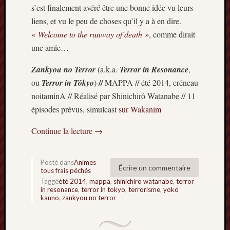
s’est finalement avéré être une bonne idée vu leurs
2014
liens, et vu le peu de choses qu’il y a à en dire.
janvier
2014
«
Welcome to the runway of death »
, comme dirait
décemb
une amie…
2013
novemb
Zankyou no Terror
(a.k.a.
Terror in Resonance
,
2013
//
ou
Terror in Tôkyo
)
MAPPA // été 2014, créneau
octobre
noitaminA // Réalisé par Shinichirô Watanabe // 11
2013
épisodes prévus, simulcast
sur Wakanim
septem
2013
Continue la lecture
→
août
2013
juillet
Posté dans
Animes
2013
Écrire un commentaire
tous frais péchés
juin
Taggé
été 2014
,
mappa
,
shinichiro watanabe
,
terror
2013
in resonance
,
terror in tokyo
,
terrorisme
,
yoko
kanno
,
zankyou no terror
mai
2013
avril