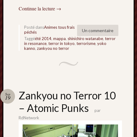
Minori
Continue la lecture
→
2022
:
Palmar
Posté dans
Animes tous frais
Un commentaire
comple
péchés
Prix
Taggé
été 2014
,
mappa
,
shinichiro watanabe
,
terror
in resonance
,
terror in tokyo
,
terrorisme
,
yoko
Minori
kanno
,
zankyou no terror
2022:
c’est
parti
!
Prix
Minori
Zankyou no Terror 10
2021
Sep
19
:
– Atomic Punks
Palmar
par
comple
RdNetwork
et
comme