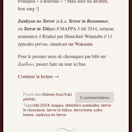
Pourquoi « à nouveau » ? Mais lisez les
alt-texts
,
bon sang !]
Zankyou no Terror
(a.k.a.
Terror in Resonance
,
//
ou
Terror in Tôkyo
)
MAPPA // été 2014, créneau
noitaminA // Réalisé par Shinichirô Watanabe // 11
épisodes prévus, simulcast
sur Wakanim
Pour le premier mois de chroniques par bibi sur
ZanTero
, passez faire un tour
ici bas
.
Continue la lecture
→
Posté dans
Animes tous frais
5 commentaires
péchés
Taggé
été 2014
,
mappa
,
shinichiro watanabe
,
terror
in resonance
,
terror in tokyo
,
terrorisme
,
yoko
kanno
,
zankyou no terror