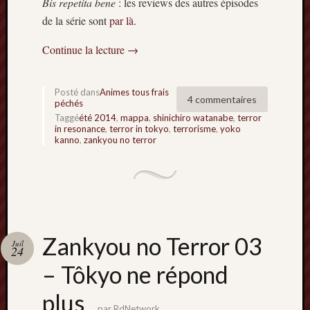
Bis repetita
bene
: les reviews des autres épisodes
de la série sont
par là
.
Continue la lecture
→
Posté dans
Animes tous frais
4 commentaires
péchés
Taggé
été 2014
,
mappa
,
shinichiro watanabe
,
terror
in resonance
,
terror in tokyo
,
terrorisme
,
yoko
kanno
,
zankyou no terror
Zankyou no Terror 03
Juil
24
– Tôkyo ne répond
plus
par
RdNetwork