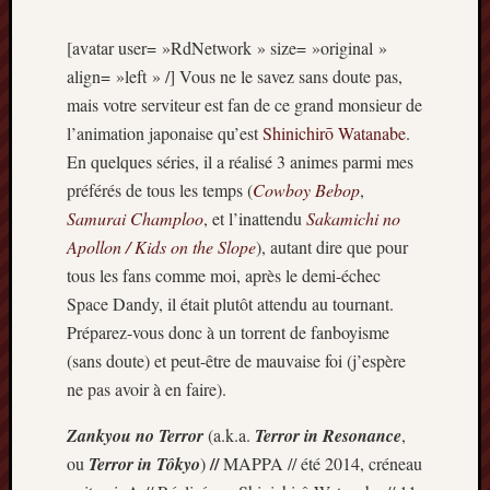
[avatar user= »RdNetwork » size= »original »
align= »left » /] Vous ne le savez sans doute pas,
mais votre serviteur est fan de ce grand monsieur de
l’animation japonaise qu’est
Shinichirō Watanabe
.
En quelques séries, il a réalisé 3 animes parmi mes
préférés de tous les temps (
Cowboy Bebop
,
Samurai Champloo
, et l’inattendu
Sakamichi no
Apollon / Kids on the Slope
), autant dire que pour
tous les fans comme moi, après le demi-échec
Space Dandy, il était plutôt attendu au tournant.
Préparez-vous donc à un torrent de fanboyisme
(sans doute) et peut-être de mauvaise foi (j’espère
ne pas avoir à en faire).
Zankyou no Terror
(a.k.a.
Terror in Resonance
,
//
ou
Terror in Tôkyo
)
MAPPA // été 2014, créneau