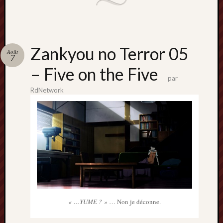
Zankyou no Terror 05
Août
7
– Five on the Five
par
RdNetwork
« …YUME ? »
… Non je déconne.