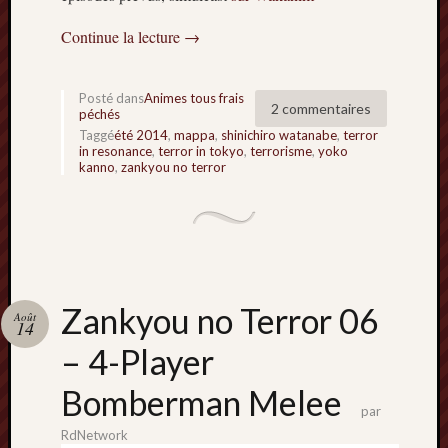
Continue la lecture
→
Posté dans
Animes tous frais
2 commentaires
péchés
Taggé
été 2014
,
mappa
,
shinichiro watanabe
,
terror
in resonance
,
terror in tokyo
,
terrorisme
,
yoko
kanno
,
zankyou no terror
Zankyou no Terror 06
Août
14
– 4-Player
Bomberman Melee
par
RdNetwork