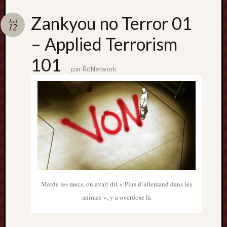
Zankyou no Terror 01
Juil
12
– Applied Terrorism
101
par
RdNetwork
Merde les mecs, on avait dit « Plus d’allemand dans les
animes », y a overdose là