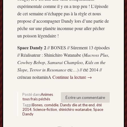
expérimentale comme il y en a trop peu ! L’épisode
de cet semaine n’échappe pas à la règle et nous
propose d’accompagner Dandy lors d’une partie de
pêche sur une planète inconnue pour aller pêcher
un poisson légendaire !
Space Dandy 2
// BONES // Sûrement 13 épisodes
// Réalisateur : Shinichiro Watanabe (
Macross Plus
,
Cowboy Bebop
,
Samurai Champloo
,
Kids on the
Slope
,
Terror in Resonance
etc…) // été 2014 //
créneau noitaminA
Continue la lecture
→
Posté dans
Animes
Écrire un commentaire
tous frais péchés
Taggé
Bones
,
comédie
,
Dandy die at the end
,
été
2014
,
Science-fiction
,
shinichiro watanabe
,
Space
Dandy