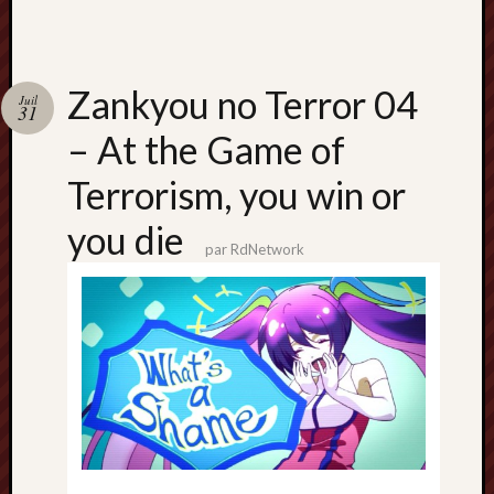
Zankyou no Terror 04
Juil
31
– At the Game of
Terrorism, you win or
you die
par
RdNetwork