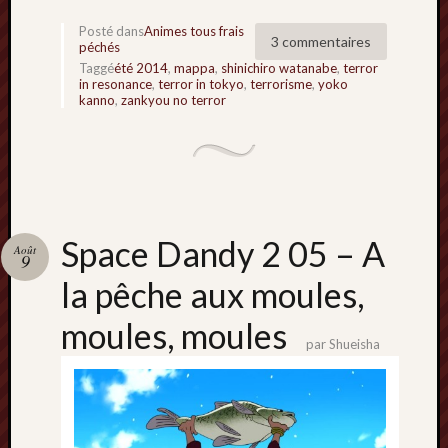
Posté dans
Animes tous frais
3 commentaires
péchés
Taggé
été 2014
,
mappa
,
shinichiro watanabe
,
terror
in resonance
,
terror in tokyo
,
terrorisme
,
yoko
kanno
,
zankyou no terror
Space Dandy 2 05 – A
Août
9
la pêche aux moules,
moules, moules
par
Shueisha