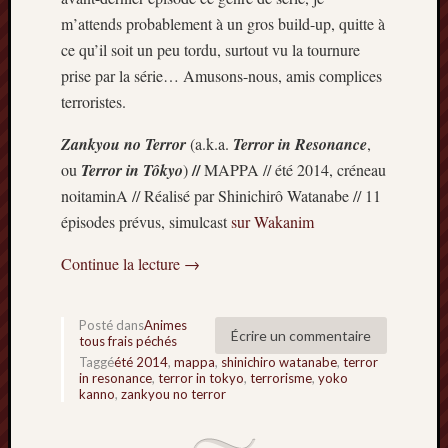
mars
m’attends probablement à un gros build-up, quitte à
2020
ce qu’il soit un peu tordu, surtout vu la tournure
janvier
prise par la série… Amusons-nous, amis complices
2020
terroristes.
octobre
2019
Zankyou no Terror
(a.k.a.
Terror in Resonance
,
avril
//
ou
Terror in Tôkyo
)
MAPPA // été 2014, créneau
2019
noitaminA // Réalisé par Shinichirô Watanabe // 11
janvier
2019
épisodes prévus, simulcast
sur Wakanim
septem
2018
Continue la lecture
→
février
2018
Posté dans
Animes
mai
Écrire un commentaire
tous frais péchés
2017
Taggé
été 2014
,
mappa
,
shinichiro watanabe
,
terror
janvier
in resonance
,
terror in tokyo
,
terrorisme
,
yoko
2017
kanno
,
zankyou no terror
septem
2016