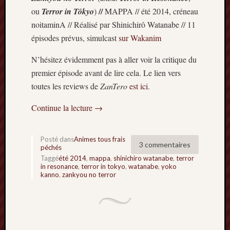
//
ou
Terror in Tôkyo
)
MAPPA // été 2014, créneau
noitaminA // Réalisé par Shinichirô Watanabe // 11
épisodes prévus, simulcast
sur Wakanim
N’hésitez évidemment pas à aller voir la critique du
premier épisode avant de lire cela. Le lien vers
toutes les reviews de
ZanTero
est ici
.
Continue la lecture
→
Posté dans
Animes tous frais
3 commentaires
péchés
Taggé
été 2014
,
mappa
,
shinichiro watanabe
,
terror
in resonance
,
terror in tokyo
,
watanabe
,
yoko
kanno
,
zankyou no terror