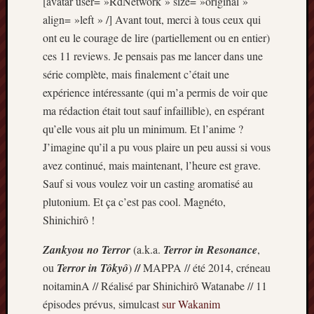
[avatar user= »RdNetwork » size= »original »
Articles
align= »left » /] Avant tout, merci à tous ceux qui
récents
ont eu le courage de lire (partiellement ou en entier)
Prix
ces 11 reviews. Je pensais pas me lancer dans une
Minori
série complète, mais finalement c’était une
2023
expérience intéressante (qui m’a permis de voir que
:
ma rédaction était tout sauf infaillible), en espérant
Le
palmar
qu’elle vous ait plu un minimum. Et l’anime ?
comple
J’imagine qu’il a pu vous plaire un peu aussi si vous
Prix
avez continué, mais maintenant, l’heure est grave.
Minori
Sauf si vous voulez voir un casting aromatisé au
2023:
plutonium. Et ça c’est pas cool. Magnéto,
c’est
parti
Shinichirô !
!
Zankyou no Terror
(a.k.a.
Terror in Resonance
,
(pour
la
//
ou
Terror in Tôkyô
)
MAPPA // été 2014, créneau
dernièr
noitaminA // Réalisé par Shinichirô Watanabe // 11
fois)
épisodes prévus, simulcast
sur Wakanim
Prix