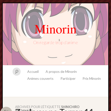
Minorin
On regarde trop d'anime
Accueil
A propos de Minorin
Animes couverts
Participer
Prix Minorin
ARCHIVES POUR L'ÉTIQUETTE
SHINICHIRO
WATANABE
Sep