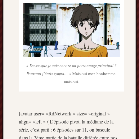
« Est-ce-que je suis encore un personnage principal ?
Pourtant j’étais sympa… »
Mais oui mon bonhomme,
mais oui.
[avatar user= »RdNetwork » size= »original »
align= »left » /]L’épisode pivot, la médiane de la
série, c’est parti : 6 épisodes sur 11, on bascule
dans la 2ème partie de la bataille différée entre nos