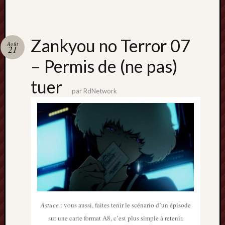
2013
mars
2013
février
Zankyou no Terror 07
Août
21
2013
janvier
– Permis de (ne pas)
2013
tuer
par
RdNetwork
Astuce
: vous aussi, faites tenir le scénario d’un épisode
sur une carte format A8, c’est plus simple à retenir.