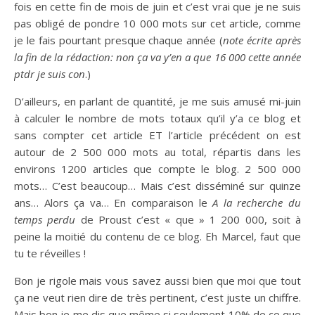
fois en cette fin de mois de juin et c’est vrai que je ne suis
pas obligé de pondre 10 000 mots sur cet article, comme
je le fais pourtant presque chaque année (
note écrite après
la fin de la rédaction: non ça va y’en a que 16 000 cette année
ptdr je suis con
.)
D’ailleurs, en parlant de quantité, je me suis amusé mi-juin
à calculer le nombre de mots totaux qu’il y’a ce blog et
sans compter cet article ET l’article précédent on est
autour de 2 500 000 mots au total, répartis dans les
environs 1200 articles que compte le blog. 2 500 000
mots… C’est beaucoup… Mais c’est disséminé sur quinze
ans… Alors ça va… En comparaison le
A la recherche du
temps perdu
de Proust c’est « que » 1 200 000, soit à
peine la moitié du contenu de ce blog. Eh Marcel, faut que
tu te réveilles !
Bon je rigole mais vous savez aussi bien que moi que tout
ça ne veut rien dire de très pertinent, c’est juste un chiffre.
Mais bon je me dis que même si seulement 10% de ce que