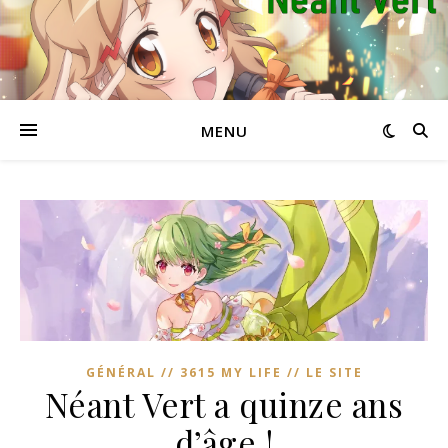
MENU
GÉNÉRAL // 3615 MY LIFE // LE SITE
Néant Vert a quinze ans
d’âge !