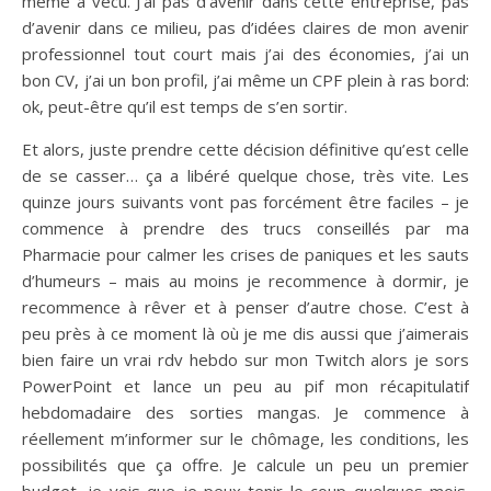
même a vécu. J’ai pas d’avenir dans cette entreprise, pas
d’avenir dans ce milieu, pas d’idées claires de mon avenir
professionnel tout court mais j’ai des économies, j’ai un
bon CV, j’ai un bon profil, j’ai même un CPF plein à ras bord:
ok, peut-être qu’il est temps de s’en sortir.
Et alors, juste prendre cette décision définitive qu’est celle
de se casser… ça a libéré quelque chose, très vite. Les
quinze jours suivants vont pas forcément être faciles – je
commence à prendre des trucs conseillés par ma
Pharmacie pour calmer les crises de paniques et les sauts
d’humeurs – mais au moins je recommence à dormir, je
recommence à rêver et à penser d’autre chose. C’est à
peu près à ce moment là où je me dis aussi que j’aimerais
bien faire un vrai rdv hebdo sur mon Twitch alors je sors
PowerPoint et lance un peu au pif mon récapitulatif
hebdomadaire des sorties mangas. Je commence à
réellement m’informer sur le chômage, les conditions, les
possibilités que ça offre. Je calcule un peu un premier