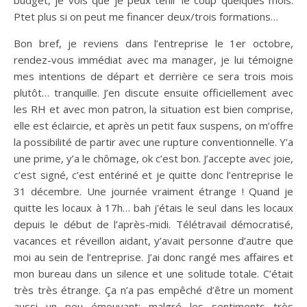
budget, je vois que je peux tenir le coup quelques mois.
Ptet plus si on peut me financer deux/trois formations…
Bon bref, je reviens dans l’entreprise le 1er octobre,
rendez-vous immédiat avec ma manager, je lui témoigne
mes intentions de départ et derrière ce sera trois mois
plutôt… tranquille. J’en discute ensuite officiellement avec
les RH et avec mon patron, la situation est bien comprise,
elle est éclaircie, et après un petit faux suspens, on m’offre
la possibilité de partir avec une rupture conventionnelle. Y’a
une prime, y’a le chômage, ok c’est bon. J’accepte avec joie,
c’est signé, c’est entériné et je quitte donc l’entreprise le
31 décembre. Une journée vraiment étrange ! Quand je
quitte les locaux à 17h… bah j’étais le seul dans les locaux
depuis le début de l’après-midi. Télétravail démocratisé,
vacances et réveillon aidant, y’avait personne d’autre que
moi au sein de l’entreprise. J’ai donc rangé mes affaires et
mon bureau dans un silence et une solitude totale. C’était
très très étrange. Ça n’a pas empêché d’être un moment
aussi un peu émouvant: malgré les sentiments très