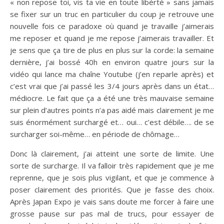
« non repose toi, vis ta vie en toute libérté » sans jamais
se fixer sur un truc en particulier du coup je retrouve une
nouvelle fois ce paradoxe où quand je travaille j’aimerais
me reposer et quand je me repose j’aimerais travailler. Et
je sens que ça tire de plus en plus sur la corde: la semaine
dernière, j’ai bossé 40h en environ quatre jours sur la
vidéo qui lance ma chaîne Youtube (j’en reparle après) et
c’est vrai que j’ai passé les 3/4 jours après dans un état…
médiocre. Le fait que ça a été une très mauvaise semaine
sur plein d’autres points n’a pas aidé mais clairement je me
suis énormément surchargé et… oui… c’est débile…. de se
surcharger soi-même… en période de chômage…
Donc là clairement, j’ai atteint une sorte de limite. Une
sorte de surcharge. Il va falloir très rapidement que je me
reprenne, que je sois plus vigilant, et que je commence à
poser clairement des priorités. Que je fasse des choix.
Après Japan Expo je vais sans doute me forcer à faire une
grosse pause sur pas mal de trucs, pour essayer de