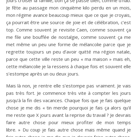
jours croiser la famille, bon ça se passe bien, comme d’hab.
Je fête au passage mon cinquième kilo perdu en un mois,
mon régime avance beaucoup mieux que ce que je croyais,
ça pourrait être une source de joie et de célébration, c’est
top. Comme souvent je revisite Caen, comme souvent ça
me file une bouffée de nostalgie, comme souvent ça me
met même un peu une forme de mélancolie parce que je
regrette toujours un peu d’avoir quitté ma région natale,
parce que cette ville reste un peu « ma maison » mais eh,
cette mélancolie je la ressens à chaque fois et souvent elle
s’estompe après un ou deux jours.
Mais là non, je rentre elle s’estompe pas vraiment. Je vais
pas très fort. Je commence très vite à compter les jours
jusqu’à la fin des vacances. Chaque fois que je fais quelque
chose je me dis « tin merde pourquoi je fais ça alors qu’il
me reste que X jours avant la reprise du travail ? Je devrais
faire autre chose pour mieux profiter de mon temps
libre. » Du coup je fais autre chose mais même quand je
fais autre chose je me dis que je devrais faire autre chose.