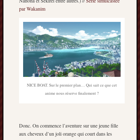
Nanoha et Sekirei entre autres.) //
Série simulcastée
par Wakanim
Archives
septem
2024
février
2024
juillet
2023
mars
2023
mai
2022
NICE BOAT. Sur le premier plan… Qui sait ce que cet
février
anime nous réserve finalement ?
2022
mai
2021
février
Donc. On commence l’aventure sur une jeune fille
2021
mai
aux cheveux d’un joli orange qui court dans les
2020