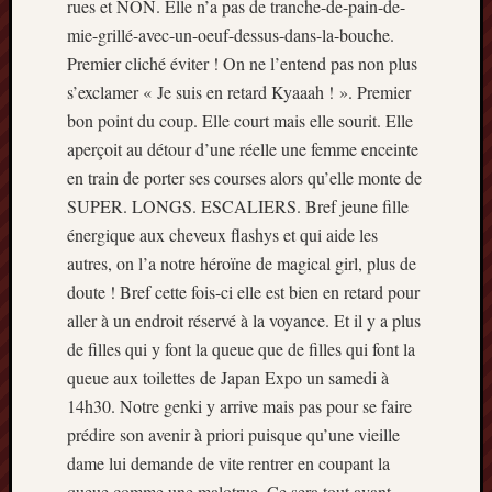
rues et NON. Elle n’a pas de tranche-de-pain-de-
mars
mie-grillé-avec-un-oeuf-dessus-dans-la-bouche.
2020
Premier cliché éviter ! On ne l’entend pas non plus
janvier
s’exclamer « Je suis en retard Kyaaah ! ». Premier
2020
octobre
bon point du coup. Elle court mais elle sourit. Elle
2019
aperçoit au détour d’une réelle une femme enceinte
avril
en train de porter ses courses alors qu’elle monte de
2019
SUPER. LONGS. ESCALIERS. Bref jeune fille
janvier
énergique aux cheveux flashys et qui aide les
2019
autres, on l’a notre héroïne de magical girl, plus de
septem
2018
doute ! Bref cette fois-ci elle est bien en retard pour
février
aller à un endroit réservé à la voyance. Et il y a plus
2018
de filles qui y font la queue que de filles qui font la
mai
queue aux toilettes de Japan Expo un samedi à
2017
14h30. Notre genki y arrive mais pas pour se faire
janvier
2017
prédire son avenir à priori puisque qu’une vieille
septem
dame lui demande de vite rentrer en coupant la
2016
queue comme une malotrue. Ce sera tout avant