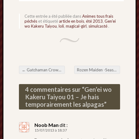
Cette entrée a été publiée dans
Animes tous frais
péchés
et étiqueté
article en bois
,
été 2013
,
Gen'ei
wo Kakeru Taiyou
,
loli
,
magical-girl
,
simulcasté
.
←
Gatchaman Crowds 01 – Bird, Go !! Gatchamaaaaaaaan !!
Rozen Maiden -Season 2- 01 – Résumé intensif à la truelle
Navigation de l'article
4 commentaires sur “
Gen’ei wo
Kakeru Taiyou 01 – Je hais
temporairement les alpagas
”
Noob Man
dit :
15/07/2013 à 18:37