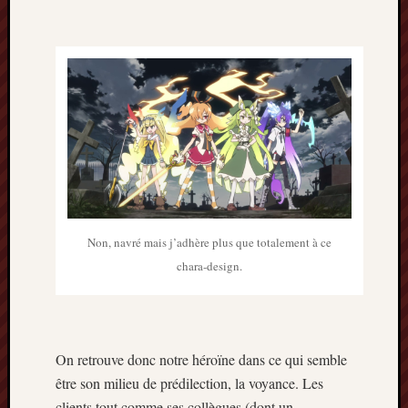
2013
mars
2013
février
2013
janvier
2013
Non, navré mais j’adhère plus que totalement à ce
chara-design.
On retrouve donc notre héroïne dans ce qui semble
être son milieu de prédilection, la voyance. Les
clients tout comme ses collègues (dont un