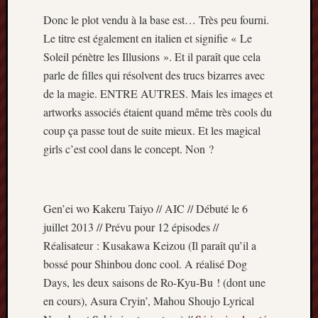
Minori
Donc le plot vendu à la base est… Très peu fourni.
2022
Le titre est également en italien et signifie « Le
:
Soleil pénètre les Illusions ». Et il paraît que cela
Palmar
parle de filles qui résolvent des trucs bizarres avec
comple
Prix
de la magie. ENTRE AUTRES. Mais les images et
Minori
artworks associés étaient quand même très cools du
2022:
coup ça passe tout de suite mieux. Et les magical
c’est
girls c’est cool dans le concept. Non ?
parti
!
Prix
Minori
Gen’ei wo Kakeru Taiyo // AIC // Débuté le 6
2021
juillet 2013 // Prévu pour 12 épisodes //
:
Réalisateur : Kusakawa Keizou (Il paraît qu’il a
Palmar
comple
bossé pour Shinbou donc cool. A réalisé Dog
et
Days, les deux saisons de Ro-Kyu-Bu ! (dont une
comme
en cours), Asura Cryin’, Mahou Shoujo Lyrical