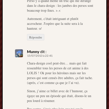
Perso y a quand même un truc qui me dérange
dans le chara-design : les jambes des persos sont
beaucoup trop fines. >.<
Autrement, c'était intriguant et plutôt
accrocheur. J'espère que la suite sera à la
hauteur. o/
Répondre
Munny
dit :
15/07/2013 à 22:41
Chara-design cool peut-être… mais qui fait
ressembler tous les persos de cet anime à des
LOLIS ! Ok pour les héroïnes mais sur les
persos qui sont censés être adultes, ça fait tache.
(après, c’est comme ça que je l’ai vu).
Sinon, j’aime ce billet avec de l’humour, ça
égaye un peu un épisode qui était, disons-le un
peu lourd à résumer.
Par contre, j’irais plus loin que toi sur le