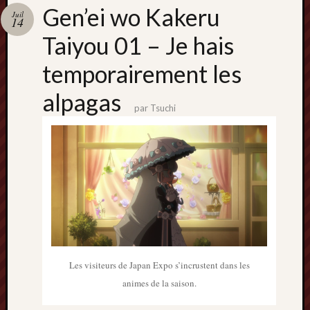
Catégori
Gen’ei wo Kakeru
Juil
14
Animes
Taiyou 01 – Je hais
tous
frais
temporairement les
péchés
Films
alpagas
d'anima
par
Tsuchi
Minori
OAV
Prix
Minori
Rattrap
Retro
Twitter
Les visiteurs de Japan Expo s’incrustent dans les
animes de la saison.