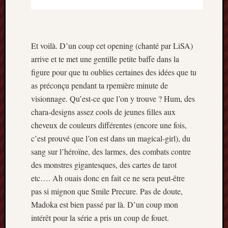
2014
janvier
2014
décemb
Et voilà. D’un coup cet opening (chanté par LiSA)
2013
arrive et te met une gentille petite baffe dans la
novemb
figure pour que tu oublies certaines des idées que tu
2013
as préconçu pendant ta rpemière minute de
octobre
visionnage. Qu’est-ce que l’on y trouve ? Hum, des
2013
septem
chara-designs assez cools de jeunes filles aux
2013
cheveux de couleurs différentes (encore une fois,
août
c’est prouvé que l’on est dans un magical-girl), du
2013
sang sur l’héroïne, des larmes, des combats contre
juillet
des monstres gigantesques, des cartes de tarot
2013
juin
etc…. Ah ouais donc en fait ce ne sera peut-être
2013
pas si mignon que Smile Precure. Pas de doute,
mai
Madoka est bien passé par là. D’un coup mon
2013
intérêt pour la série a pris un coup de fouet.
avril