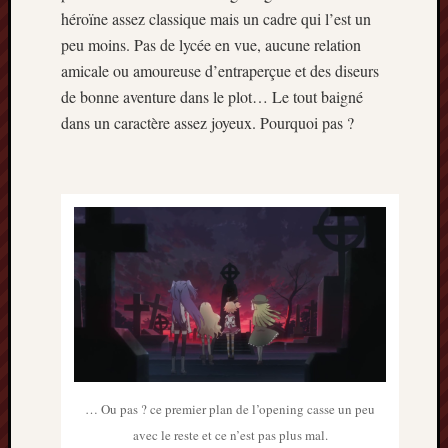
décemb
héroïne assez classique mais un cadre qui l’est un
2014
peu moins. Pas de lycée en vue, aucune relation
novemb
amicale ou amoureuse d’entraperçue et des diseurs
2014
octobre
de bonne aventure dans le plot… Le tout baigné
2014
dans un caractère assez joyeux. Pourquoi pas ?
septem
2014
août
2014
juillet
2014
juin
2014
mai
2014
avril
2014
mars
… Ou pas ? ce premier plan de l’opening casse un peu
2014
avec le reste et ce n’est pas plus mal.
février