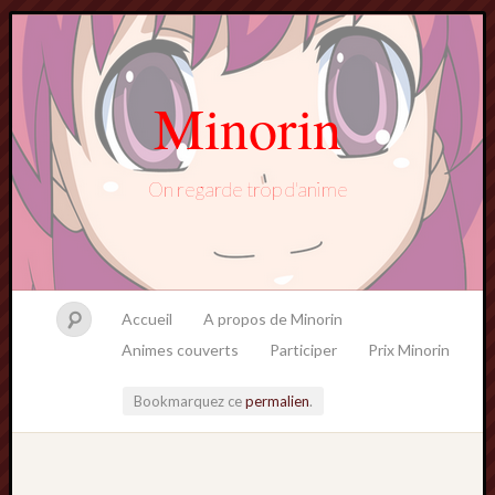
Minorin
On regarde trop d'anime
Accueil
A propos de Minorin
Animes couverts
Participer
Prix Minorin
Bookmarquez ce
permalien
.