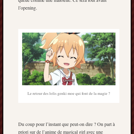
mai
l’opening.
2016
avril
2016
mars
2016
octobre
2015
juillet
2015
juin
2015
avril
2015
Le retour des lolis genki moe qui font de la magie ?
mars
2015
février
2015
janvier
Du coup pour l’instant que peut-on dire ? On part à
2015
priori sur de l’anime de magical girl avec une