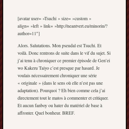
Articles
récents
[avatar user= »Tsuchi » size= »custom »
Prix
align= »left » link= »http://neantvert.eu/minorin/?
Minori
2023
author=11″]
:
Alors. Salutations. Mon pseudal est Tsuchi. Et
Le
palmar
voilà. Donc rentrons de suite dans le vif du sujet. Si
comple
j’ai tenu à chroniquer ce premier épisode de Gen’ei
Prix
wo Kakeru Taiyo c’est presque par hasard. Je
Minori
voulais nécessairement chroniquer une série
2023:
« originale » (dans le sens où elle n’est pas une
c’est
parti
adaptation). Pourquoi ? Eh bien comme cela j’ai
!
directement tout le matos à commenter et critiquer.
(pour
Et aucun fanboy ou hater du matériel de base à
la
affronter. Quel bonheur. BREF.
dernièr
fois)
Prix