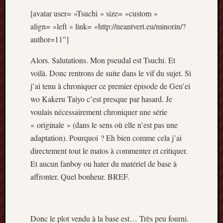
Articles
[avatar user= »Tsuchi » size= »custom »
récents
align= »left » link= »http://neantvert.eu/minorin/?
Prix
author=11″]
Minori
2023
Alors. Salutations. Mon pseudal est Tsuchi. Et
:
voilà. Donc rentrons de suite dans le vif du sujet. Si
Le
j’ai tenu à chroniquer ce premier épisode de Gen’ei
palmar
wo Kakeru Taiyo c’est presque par hasard. Je
comple
Prix
voulais nécessairement chroniquer une série
Minori
« originale » (dans le sens où elle n’est pas une
2023:
adaptation). Pourquoi ? Eh bien comme cela j’ai
c’est
directement tout le matos à commenter et critiquer.
parti
Et aucun fanboy ou hater du matériel de base à
!
affronter. Quel bonheur. BREF.
(pour
la
dernièr
fois)
Donc le plot vendu à la base est… Très peu fourni.
Prix