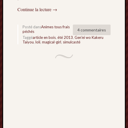
Continue la lecture
→
Archives
septem
2024
Posté dans
Animes tous frais
4 commentaires
péchés
février
Taggé
article en bois
,
été 2013
,
Gen'ei wo Kakeru
2024
Taiyou
,
loli
,
magical-girl
,
simulcasté
juillet
2023
mars
2023
mai
2022
février
2022
mai
2021
février
2021
mai
2020