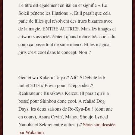
Le titre est également en italien et signifie « Le
Minori
2022
Soleil pénètre les Illusions ». Et il paraît que cela
:
parle de filles qui résolvent des trucs bizarres avec
Palmar
de la magie. ENTRE AUTRES. Mais les images et
comple
artworks associés étaient quand même très cools du
Prix
coup ça passe tout de suite mieux. Et les magical
Minori
2022:
girls c’est cool dans le concept. Non ?
c’est
parti
!
Gen’ei wo Kakeru Taiyo // AIC // Débuté le 6
Prix
Minori
juillet 2013 // Prévu pour 12 épisodes //
2021
Réalisateur : Kusakawa Keizou (Il paraît qu’il a
:
bossé pour Shinbou donc cool. A réalisé Dog
Palmar
Days, les deux saisons de Ro-Kyu-Bu ! (dont une
comple
en cours), Asura Cryin’, Mahou Shoujo Lyrical
et
Nanoha et Sekirei entre autres.) //
Série simulcastée
comme
par Wakanim