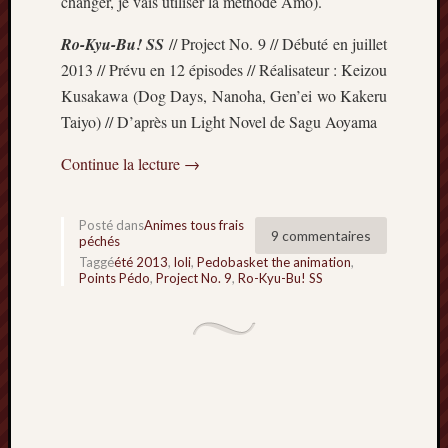
changer, je vais utiliser la méthode Amo).
2014
janvier
Ro-Kyu-Bu! SS
// Project No. 9 // Débuté en juillet
2014
2013 // Prévu en 12 épisodes // Réalisateur : Keizou
décemb
Kusakawa (Dog Days, Nanoha, Gen’ei wo Kakeru
2013
Taiyo) // D’après un Light Novel de Sagu Aoyama
novemb
2013
Continue la lecture
→
octobre
2013
septem
Posté dans
Animes tous frais
9 commentaires
2013
péchés
août
Taggé
été 2013
,
loli
,
Pedobasket the animation
,
Points Pédo
,
Project No. 9
,
Ro-Kyu-Bu! SS
2013
juillet
2013
juin
2013
mai
2013
avril