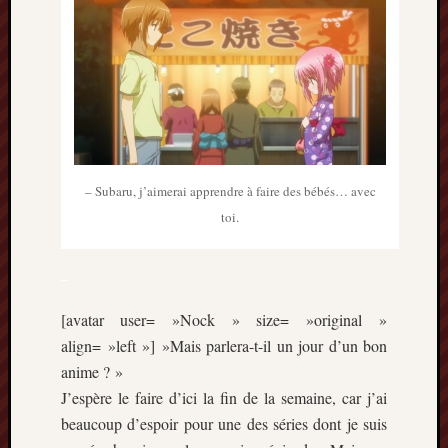
mars
2020
janvier
2020
octobre
2019
avril
2019
– Subaru, j’aimerai apprendre à faire des bébés… avec
janvier
2019
toi.
septem
2018
–
février
2018
[avatar user= »Nock » size= »original »
mai
align= »left »] »Mais parlera-t-il un jour d’un bon
2017
anime ? »
janvier
2017
J’espère le faire d’ici la fin de la semaine, car j’ai
septem
beaucoup d’espoir pour une des séries dont je suis
2016