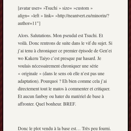
Articles
[avatar user= »Tsuchi » size= »custom »
récents
align= »left » link= »http://neantvert.eu/minorin/?
Prix
author=11″]
Minori
2023
Alors. Salutations. Mon pseudal est Tsuchi. Et
:
voilà. Donc rentrons de suite dans le vif du sujet. Si
Le
j’ai tenu à chroniquer ce premier épisode de Gen’ei
palmar
wo Kakeru Taiyo c’est presque par hasard. Je
comple
Prix
voulais nécessairement chroniquer une série
Minori
« originale » (dans le sens où elle n’est pas une
2023:
adaptation). Pourquoi ? Eh bien comme cela j’ai
c’est
directement tout le matos à commenter et critiquer.
parti
Et aucun fanboy ou hater du matériel de base à
!
affronter. Quel bonheur. BREF.
(pour
la
dernièr
fois)
Donc le plot vendu à la base est… Très peu fourni.
Prix