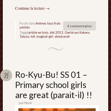
Continue la lecture
→
Archives
septem
2024
Posté dans
Animes tous frais
4 commentaires
péchés
février
Taggé
article en bois
,
été 2013
,
Gen'ei wo Kakeru
2024
Taiyou
,
loli
,
magical-girl
,
simulcasté
juillet
2023
mars
2023
mai
2022
Ro-Kyu-Bu! SS 01 –
février
Juil
12
2022
Primary school girls
mai
2021
are great (parait-il) !!
février
2021
par
Nock
mai
2020