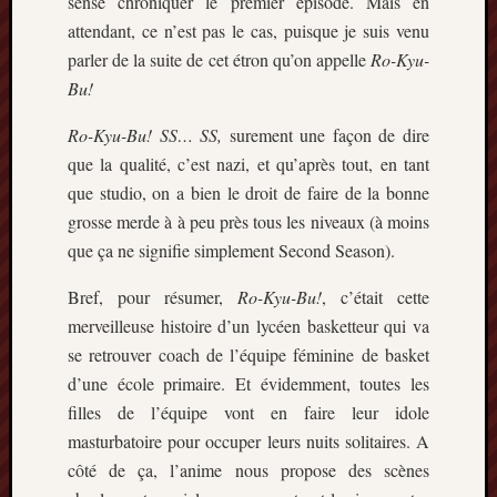
sensé chroniquer le premier épisode. Mais en
mai
attendant, ce n’est pas le cas, puisque je suis venu
2016
parler de la suite de cet étron qu’on appelle
Ro-Kyu-
avril
2016
Bu!
mars
Ro-Kyu-Bu! SS… SS,
surement une façon de dire
2016
octobre
que la qualité, c’est nazi, et qu’après tout, en tant
2015
que studio, on a bien le droit de faire de la bonne
juillet
grosse merde à à peu près tous les niveaux (à moins
2015
que ça ne signifie simplement Second Season).
juin
2015
Bref, pour résumer,
Ro-Kyu-Bu!
, c’était cette
avril
merveilleuse histoire d’un lycéen basketteur qui va
2015
se retrouver coach de l’équipe féminine de basket
mars
2015
d’une école primaire. Et évidemment, toutes les
février
filles de l’équipe vont en faire leur idole
2015
masturbatoire pour occuper leurs nuits solitaires. A
janvier
côté de ça, l’anime nous propose des scènes
2015