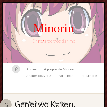
Minorin
On regarde trop d'anime
Accueil
A propos de Minorin
Animes couverts
Participer
Prix Minorin
Gen’ei wo Kakeru
ARCHIVES POUR L'ÉTIQUETTE
LOLI
Juil
14