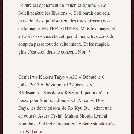
Le titre est également en italien et signifie « Le
Minori
2022
Soleil pénètre les Illusions ». Et il paraît que cela
:
parle de filles qui résolvent des trucs bizarres avec
Palmar
de la magie. ENTRE AUTRES. Mais les images et
comple
artworks associés étaient quand même très cools du
Prix
coup ça passe tout de suite mieux. Et les magical
Minori
2022:
girls c’est cool dans le concept. Non ?
c’est
parti
!
Gen’ei wo Kakeru Taiyo // AIC // Débuté le 6
Prix
Minori
juillet 2013 // Prévu pour 12 épisodes //
2021
Réalisateur : Kusakawa Keizou (Il paraît qu’il a
:
bossé pour Shinbou donc cool. A réalisé Dog
Palmar
Days, les deux saisons de Ro-Kyu-Bu ! (dont une
comple
en cours), Asura Cryin’, Mahou Shoujo Lyrical
et
Nanoha et Sekirei entre autres.) //
Série simulcastée
comme
par Wakanim