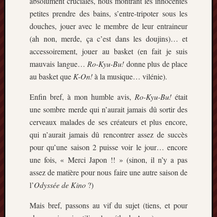
absolument cruciales, nous montrant les innocentes
décemb
2014
petites prendre des bains, s’entre-tripoter sous les
novemb
douches, jouer avec le membre de leur entraineur
2014
(ah non, merde, ça c’est dans les doujins)… et
octobre
accessoirement, jouer au basket (en fait je suis
2014
mauvais langue…
Ro-Kyu-Bu!
donne plus de place
septem
au basket que
K-On!
à la musique… vilénie).
2014
août
Enfin bref, à mon humble avis,
Ro-Kyu-Bu!
était
2014
juillet
une sombre merde qui n’aurait jamais dû sortir des
2014
cerveaux malades de ses créateurs et plus encore,
juin
qui n’aurait jamais dû rencontrer assez de succès
2014
pour qu’une saison 2 puisse voir le jour… encore
mai
une fois, « Merci Japon !! » (sinon, il n’y a pas
2014
assez de matière pour nous faire une autre saison de
avril
2014
l’
Odyssée de Kino
?)
mars
2014
Mais bref, passons au vif du sujet (tiens, et pour
février