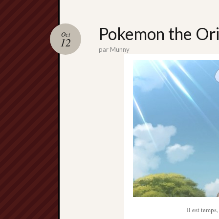
Pokemon the Orig
Oct
12
par
Munny
Il est temps,