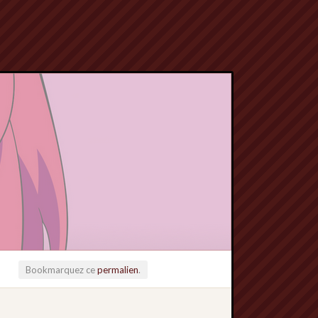
Bookmarquez ce
permalien
.