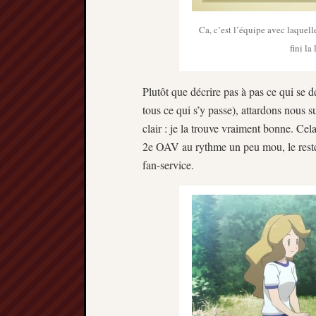
Ca, c’est l’équipe avec laquelle
fini l
Plutôt que décrire pas à pas ce qui se 
tous ce qui s’y passe), attardons nous su
clair : je la trouve vraiment bonne. Ce
2e OAV au rythme un peu mou, le reste n
fan-service.