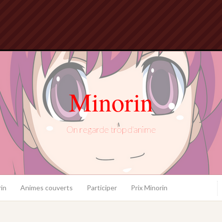
Minorin
On regarde trop d'anime
in
Animes couverts
Participer
Prix Minorin