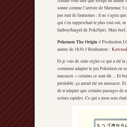
Autant vous dire que lorsqu’un anime ba
sonné comme l’arrivée de Shenmue 3 che
pas mal de fantasmes : il ne s’agira qu
qui s’en rapprochait le plus (oui oui, tu 
fanboy/fangirl de PokéSpé). Mais bref,
Pokemon The Origin
// Production I.
anime de 1h30 // Réalisateur :
Kawasak
Et je vais de suite régler ce qui a été l
comment adapter le jeu Pokémon en se
massacre » certains ce sont dit… Et ben
préalable, ça aurait été un massacre. E
de n’adapter que certains passages de m
scènes rapides. Ce qui a mon sens était 