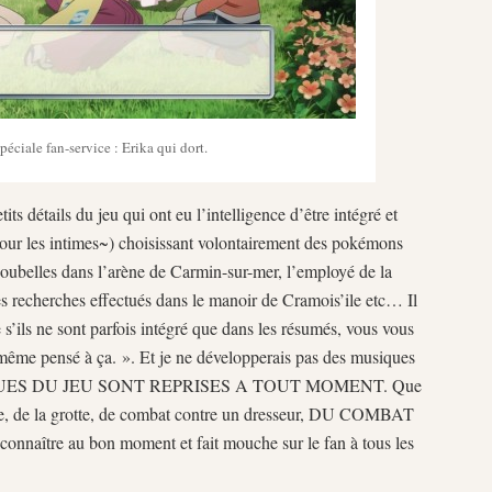
péciale fan-service : Erika qui dort.
its détails du jeu qui ont eu l’intelligence d’être intégré et
 pour les intimes~) choisissant volontairement des pokémons
poubelles dans l’arène de Carmin-sur-mer, l’employé de la
es recherches effectués dans le manoir de Cramois’ile etc… Il
 s’ils ne sont parfois intégré que dans les résumés, vous vous
 même pensé à ça. ». Et je ne développerais pas des musiques
QUES DU JEU SONT REPRISES A TOUT MOMENT. Que
lette, de la grotte, de combat contre un dresseur, DU COMBAT
connaître au bon moment et fait mouche sur le fan à tous les