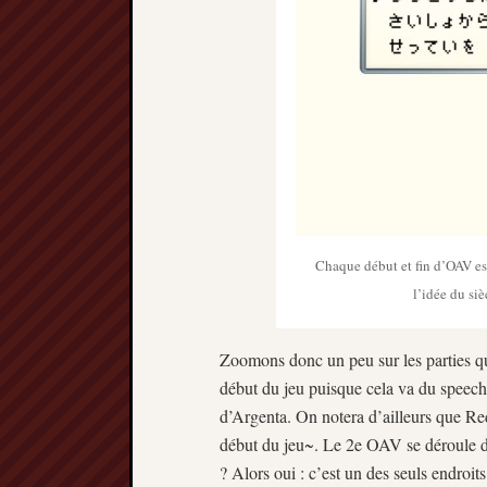
Chaque début et fin d’OAV est
l’idée du si
Zoomons donc un peu sur les parties q
début du jeu puisque cela va du speec
d’Argenta. On notera d’ailleurs que Re
début du jeu~. Le 2e OAV se déroule d
? Alors oui : c’est un des seuls endroit