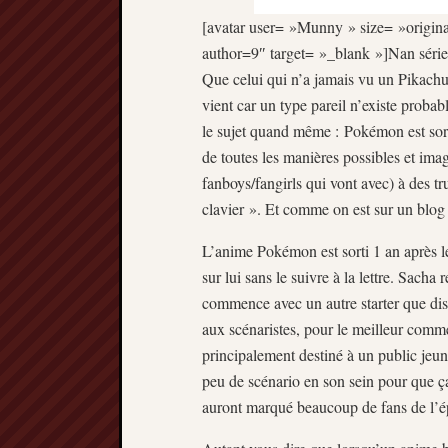
[avatar user= »Munny » size= »original
author=9″ target= »_blank »]Nan sérieu
Que celui qui n’a jamais vu un Pikachu d
vient car un type pareil n’existe proba
le sujet quand même : Pokémon est sorti 
de toutes les manières possibles et ima
fanboys/fangirls qui vont avec) à des
clavier ». Et comme on est sur un blog
L’anime Pokémon est sorti 1 an après le
sur lui sans le suivre à la lettre. Sacha
commence avec un autre starter que disp
aux scénaristes, pour le meilleur comme
principalement destiné à un public jeun
peu de scénario en son sein pour que ça 
auront marqué beaucoup de fans de l’