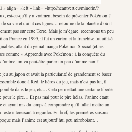
 » align= »left » link= »http://neantvert.eu/minorin/?
x, est-ce-qu’il y a vraiment besoin de présenter Pokémon ?
e sa vie et qui lit ces lignes… retourne de la planète d’où il
blement pas sur cette Terre. Mais je m’égare, recentrons un peu
en France en 1999, il fut un carton et la franchise fut utilisé
ginables, allant du génial manga Pokémon Spécial (et les
 trucs comme « Apprends avec Pokémon : à la conquête du
 d’anime, on va peut-être parler un peu d’anime nan ?
 jeu au japon et avait la particularité de grandement se baser
 ressemble donc à Red, le héros du jeu, mais n’est pas lui, il
onible dans le jeu, etc… Cela permettait une certaine liberté
 pour le pire… Et pas mal pour le pire hélas, l’anime étant
e et ayant mis du temps à comprendre qu’il fallait mettre un
reste intéressant à regarder. En bref, les premières saisons
époque mais l’anime est aujourd’hui peu mirobolant…