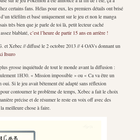
sé sur le jeu Pokémon a été annoncé à la fin de l’été, ça a
z certains fans. Hélas pour eux, les premiers détails ont brisé
e d’un téléfilm et basé uniquement sur le jeu et non le manga
sais très bien que je parle de toi là, petit lecteur caché
 assez blablaté,
c’est l’heure de partir 15 ans en arrière !
G. et Xebec // diffusé le 2 octobre 2013 // 4 OAVs donnant un
i Itsuro
a plus grosse inquiétude de tout le monde avant la diffusion :
ulement 1H30. « Mission impossible » ou « Ca va être un
 oui. Si le jeu avait bêtement été adapté sans réflexion
t pour contourner le problème de temps, Xebec a fait le choix
anière précise et de résumer le reste en voix off avec des
la meilleure chose à faire.