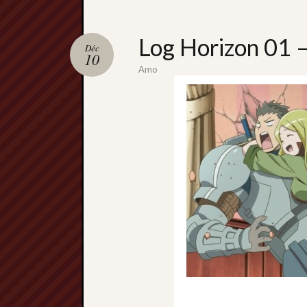
Log Horizon 01 
Déc
10
Amo