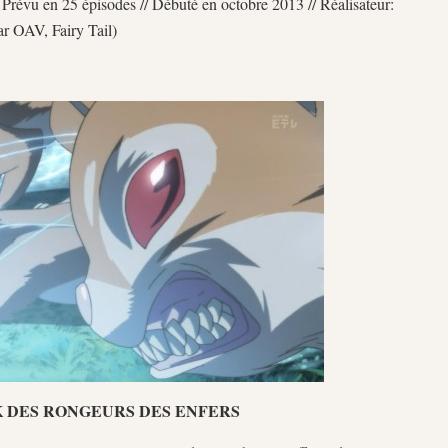
/ Prévu en 25 épisodes // Débuté en octobre 2013 // Réalisateur:
ar OAV, Fairy Tail)
K DES RONGEURS DES ENFERS