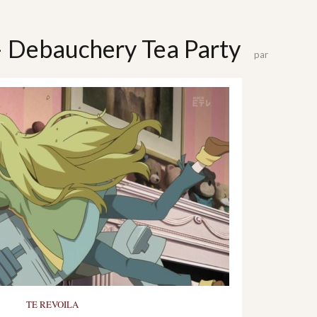
– Debauchery Tea Party
par
TE REVOILA