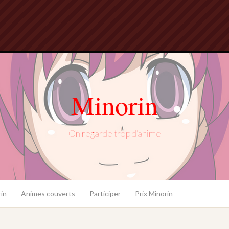
Minorin
On regarde trop d'anime
in
Animes couverts
Participer
Prix Minorin