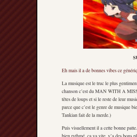
S
Eh mais il a de bonnes vibes ce généri
La musique est le truc le plus gentiment
chanson c’est du MAN WITH A MISSION
têtes de loups et si le reste de leur mu
parce que c’est le genre de musique bi
Tankian fait de la merde.)
Puis visuellement il a cette bonne patt
bien rythmé, ça va vite, y’a des bons pl