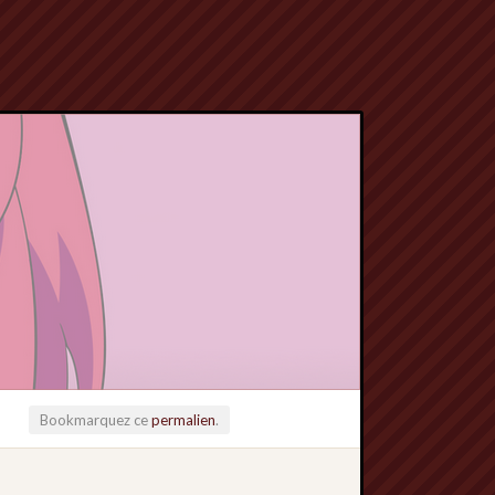
Bookmarquez ce
permalien
.