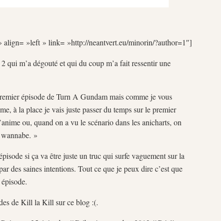
 align= »left » link= »http://neantvert.eu/minorin/?author=1″]
s 2 qui m’a dégouté et qui du coup m’a fait ressentir une
le premier épisode de Turn A Gundam mais comme je vous
me, à la place je vais juste passer du temps sur le premier
anime ou, quand on a vu le scénario dans les anicharts, on
ne wannabe. »
 épisode si ça va être juste un truc qui surfe vaguement sur la
par des saines intentions. Tout ce que je peux dire c’est que
 épisode.
s de Kill la Kill sur ce blog :(.