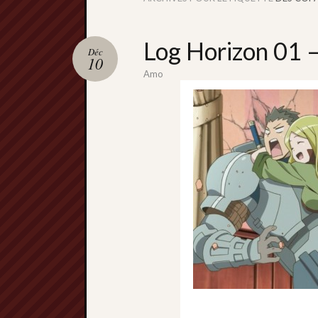
Log Horizon 01 
Déc
10
Amo