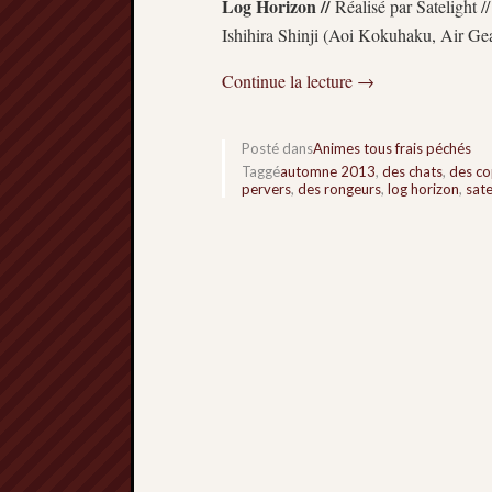
Log Horizon //
Réalisé par Satelight /
Ishihira Shinji (Aoi Kokuhaku, Air Ge
Continue la lecture
→
Posté dans
Animes tous frais péchés
Taggé
automne 2013
,
des chats
,
des co
pervers
,
des rongeurs
,
log horizon
,
sate