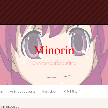
Minorin
On regarde trop d'anime
in
Animes couverts
Participer
Prix Minorin
INS PERVERS