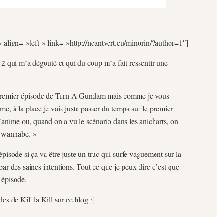
 align= »left » link= »http://neantvert.eu/minorin/?author=1″]
s 2 qui m’a dégouté et qui du coup m’a fait ressentir une
le premier épisode de Turn A Gundam mais comme je vous
me, à la place je vais juste passer du temps sur le premier
anime ou, quand on a vu le scénario dans les anicharts, on
ne wannabe. »
 épisode si ça va être juste un truc qui surfe vaguement sur la
par des saines intentions. Tout ce que je peux dire c’est que
 épisode.
s de Kill la Kill sur ce blog :(.