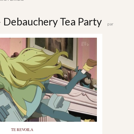
– Debauchery Tea Party
par
TE REVOILA