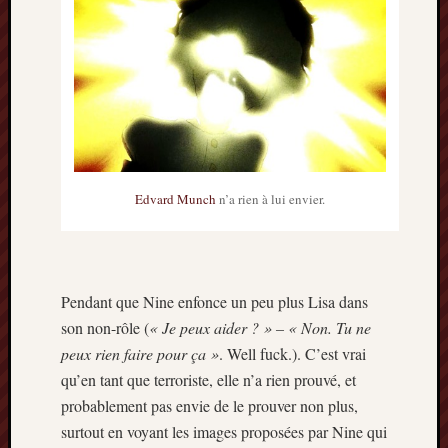
2014
janvier
2014
décemb
2013
novemb
2013
octobre
2013
Edvard Munch
n’a rien à lui envier.
septem
2013
août
2013
Pendant que Nine enfonce un peu plus Lisa dans
juillet
2013
son non-rôle (
« Je peux aider ? » – « Non. Tu ne
juin
peux rien faire pour ça »
. Well fuck.). C’est vrai
2013
qu’en tant que terroriste, elle n’a rien prouvé, et
mai
probablement pas envie de le prouver non plus,
2013
surtout en voyant les images proposées par Nine qui
avril