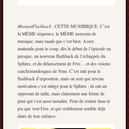
décemb
2014
novemb
2014
#InstantFlashback
: CETTE MUSIIIIIQUE. C’est
octobre
2014
la MÊME séquence, le MÊME morceau de
septem
musique, mais raaah que c’est bien. Assez
2014
inattendu pour le coup, dès le début de l’épisode ou
août
presque, un nouveau flashback de l’échappée du
2014
Sphinx, et du délaissement de Five… et des visions
juillet
cauchemardesques de Nine. C’est raté pour le
2014
juin
flashback d’exposition, mais on sent que niveau
2014
motivation c’est mitigé pour le Sphinx : ils ont un
mai
opposant de taille, mais clairement une forme de
2014
peur qui s’est aussi installée. Peur de rentrer dans le
avril
jeu que veut Five, et qui visiblement semble déjà
2014
mars
dater de leur enfance.
2014
février