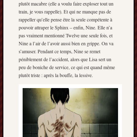
plutôt macabre (elle a voulu faire exploser tout un
Archives
train, je vous rappelle). Et qui ne manque pas de
rappeller qu’elle pense être la seule compétente à
septem
pouvoir attraper le Sphinx – enfin, Nine. Elle n’a
2024
pas vraiment mentionné Twelve une seule fois, et
février
2024
Nine a l’air de l’avoir aussi bien en grippe. On va
juillet
s’amuser. Pendant ce temps, Nine se remet
2023
péniblement de l’accident, alors que Lisa sert un
mars
peu de boniche de service, ce qui est quand même
2023
plutôt triste : après la bouffe, la lessive.
mai
2022
février
2022
mai
2021
février
2021
mai
2020