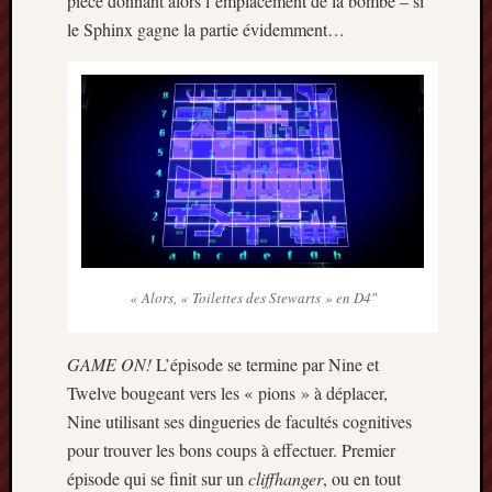
pièce donnant alors l’emplacement de la bombe – si
le Sphinx gagne la partie évidemment…
« Alors, « Toilettes des Stewarts » en D4″
GAME ON
!
L’épisode se termine par Nine et
Twelve bougeant vers les « pions » à déplacer,
Nine utilisant ses dingueries de facultés cognitives
pour trouver les bons coups à effectuer. Premier
épisode qui se finit sur un
cliffhanger
, ou en tout