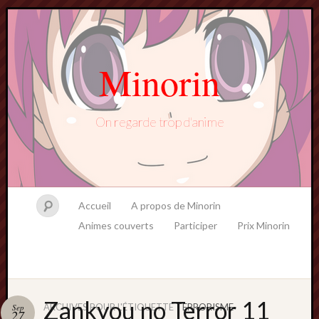
Minorin
On regarde trop d'anime
Accueil
A propos de Minorin
Animes couverts
Participer
Prix Minorin
Zankyou no Terror 11
ARCHIVES POUR L'ÉTIQUETTE
TERRORISME
Sep
27