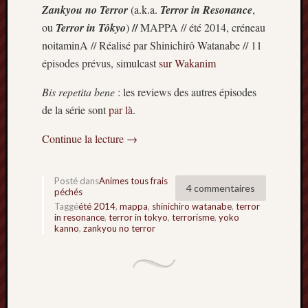
Zankyou no Terror
(a.k.a.
Terror in Resonance
,
//
ou
Terror in Tôkyo
)
MAPPA // été 2014, créneau
noitaminA // Réalisé par Shinichirô Watanabe // 11
épisodes prévus, simulcast
sur Wakanim
Bis repetita
bene
: les reviews des autres épisodes
de la série sont
par là
.
Continue la lecture
→
Posté dans
Animes tous frais
4 commentaires
péchés
Taggé
été 2014
,
mappa
,
shinichiro watanabe
,
terror
in resonance
,
terror in tokyo
,
terrorisme
,
yoko
kanno
,
zankyou no terror