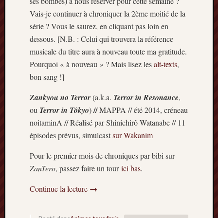
ses bombes) à nous réserver pour cette semaine ?
Vais-je continuer à chroniquer la 2ème moitié de la
série ? Vous le saurez, en cliquant pas loin en
dessous. [N.B. : Celui qui trouvera la référence
musicale du titre aura à nouveau toute ma gratitude.
Pourquoi « à nouveau » ? Mais lisez les
alt-texts
,
bon sang !]
Zankyou no Terror
(a.k.a.
Terror in Resonance
,
//
ou
Terror in Tôkyo
)
MAPPA // été 2014, créneau
noitaminA // Réalisé par Shinichirô Watanabe // 11
épisodes prévus, simulcast
sur Wakanim
Pour le premier mois de chroniques par bibi sur
ZanTero
, passez faire un tour
ici bas
.
Continue la lecture
→