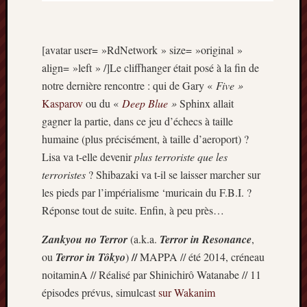
[avatar user= »RdNetwork » size= »original »
align= »left » /]Le cliffhanger était posé à la fin de
notre dernière rencontre : qui de Gary «
Five »
Kasparov
ou du «
Deep Blue
»
Sphinx allait
gagner la partie, dans ce jeu d’échecs à taille
humaine (plus précisément, à taille d’aeroport) ?
Lisa va t-elle devenir
plus terroriste que les
terroristes
? Shibazaki va t-il se laisser marcher sur
les pieds par l’impérialisme ‘muricain du F.B.I. ?
Réponse tout de suite. Enfin, à peu près…
Zankyou no Terror
(a.k.a.
Terror in Resonance
,
//
ou
Terror in Tôkyo
)
MAPPA // été 2014, créneau
noitaminA // Réalisé par Shinichirô Watanabe // 11
épisodes prévus, simulcast
sur Wakanim