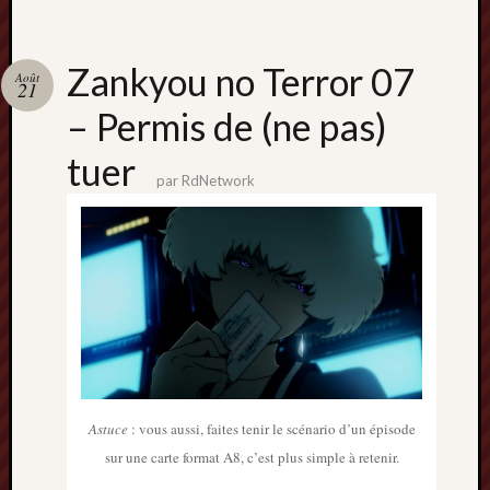
2013
mars
2013
Zankyou no Terror 07
Août
février
21
2013
– Permis de (ne pas)
janvier
2013
tuer
par
RdNetwork
Astuce
: vous aussi, faites tenir le scénario d’un épisode
sur une carte format A8, c’est plus simple à retenir.