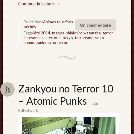
Continue la lecture
→
Minori
2022
:
Posté dans
Animes tous frais
Palmar
Un commentaire
péchés
comple
Taggé
été 2014
,
mappa
,
shinichiro watanabe
,
terror
Prix
in resonance
,
terror in tokyo
,
terrorisme
,
yoko
kanno
,
zankyou no terror
Minori
2022:
c’est
parti
!
Prix
Minori
Zankyou no Terror 10
Sep
19
2021
:
– Atomic Punks
par
Palmar
comple
RdNetwork
et
comme