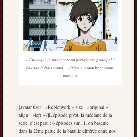
« Est-ce-que je suis encore un personnage principal ?
Pourtant j’étais sympa… »
Mais oui mon bonhomme,
mais oui.
[avatar user= »RdNetwork » size= »original »
align= »left » /]L’épisode pivot, la médiane de la
série, c’est parti : 6 épisodes sur 11, on bascule
dans la 2ème partie de la bataille différée entre nos