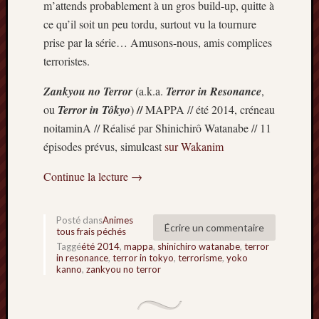
m’attends probablement à un gros build-up, quitte à
mars
ce qu’il soit un peu tordu, surtout vu la tournure
2020
prise par la série… Amusons-nous, amis complices
janvier
terroristes.
2020
octobre
Zankyou no Terror
(a.k.a.
Terror in Resonance
,
2019
avril
//
ou
Terror in Tôkyo
)
MAPPA // été 2014, créneau
2019
noitaminA // Réalisé par Shinichirô Watanabe // 11
janvier
épisodes prévus, simulcast
sur Wakanim
2019
septem
Continue la lecture
→
2018
février
2018
Posté dans
Animes
Écrire un commentaire
tous frais péchés
mai
Taggé
été 2014
,
mappa
,
shinichiro watanabe
,
terror
2017
in resonance
,
terror in tokyo
,
terrorisme
,
yoko
janvier
kanno
,
zankyou no terror
2017
septem
2016