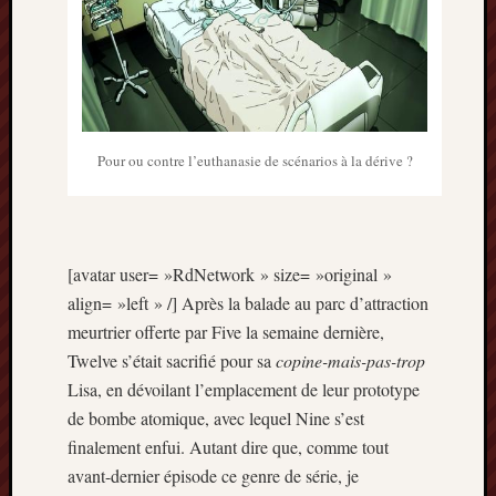
Archives
septem
2024
février
2024
Pour ou contre l’euthanasie de scénarios à la dérive ?
juillet
2023
mars
2023
[avatar user= »RdNetwork » size= »original »
mai
2022
align= »left » /] Après la balade au parc d’attraction
février
meurtrier offerte par Five la semaine dernière,
2022
Twelve s’était sacrifié pour sa
copine-mais-pas-trop
mai
Lisa, en dévoilant l’emplacement de leur prototype
2021
de bombe atomique, avec lequel Nine s’est
février
2021
finalement enfui. Autant dire que, comme tout
mai
avant-dernier épisode ce genre de série, je
2020