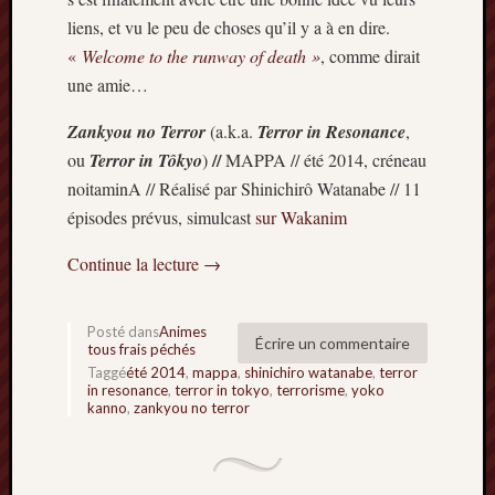
2014
liens, et vu le peu de choses qu’il y a à en dire.
janvier
«
Welcome to the runway of death »
, comme dirait
2014
une amie…
décemb
2013
Zankyou no Terror
(a.k.a.
Terror in Resonance
,
novemb
//
ou
Terror in Tôkyo
)
MAPPA // été 2014, créneau
2013
noitaminA // Réalisé par Shinichirô Watanabe // 11
octobre
2013
épisodes prévus, simulcast
sur Wakanim
septem
Continue la lecture
→
2013
août
2013
Posté dans
Animes
juillet
Écrire un commentaire
tous frais péchés
2013
Taggé
été 2014
,
mappa
,
shinichiro watanabe
,
terror
juin
in resonance
,
terror in tokyo
,
terrorisme
,
yoko
2013
kanno
,
zankyou no terror
mai
2013
avril