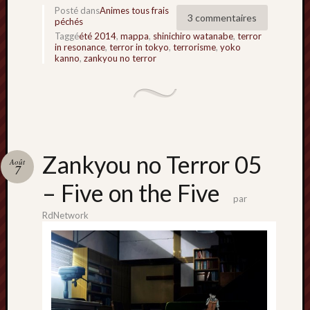
Posté dans
Animes tous frais
3 commentaires
péchés
Taggé
été 2014
,
mappa
,
shinichiro watanabe
,
terror
in resonance
,
terror in tokyo
,
terrorisme
,
yoko
kanno
,
zankyou no terror
Zankyou no Terror 05
Août
7
– Five on the Five
par
RdNetwork