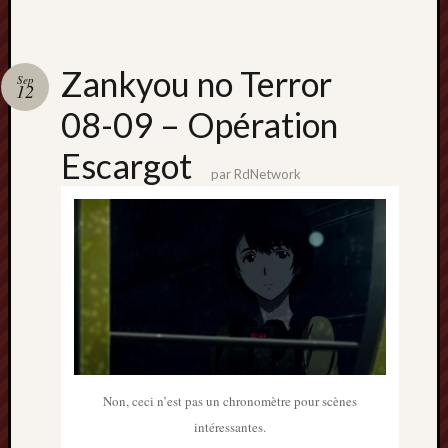
mai
2016
avril
Zankyou no Terror
2016
Sep
12
mars
08-09 – Opération
2016
octobre
Escargot
2015
par
RdNetwork
juillet
2015
juin
2015
avril
2015
mars
2015
février
2015
Non, ceci n’est pas un chronomètre pour scènes
janvier
intéressantes.
2015