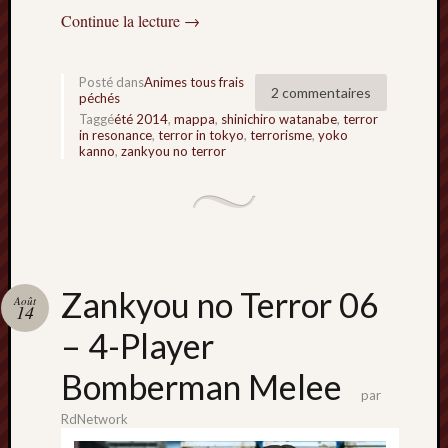
Continue la lecture
→
Posté dans
Animes tous frais
2 commentaires
péchés
Taggé
été 2014
,
mappa
,
shinichiro watanabe
,
terror
in resonance
,
terror in tokyo
,
terrorisme
,
yoko
kanno
,
zankyou no terror
Zankyou no Terror 06
Août
14
– 4-Player
Bomberman Melee
par
RdNetwork