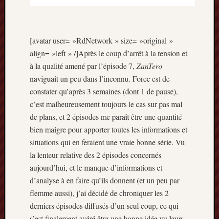
décemb
2014
novemb
2014
[avatar user= »RdNetwork » size= »original »
octobre
align= »left » /]Après le coup d’arrêt à la tension et
2014
à la qualité amené par l’épisode 7,
ZanTero
septem
2014
naviguait un peu dans l’inconnu. Force est de
août
constater qu’après 3 semaines (dont 1 de pause),
2014
c’est malheureusement toujours le cas sur pas mal
juillet
de plans, et 2 épisodes me paraît être une quantité
2014
bien maigre pour apporter toutes les informations et
juin
situations qui en feraient une vraie bonne série. Vu
2014
mai
la lenteur relative des 2 épisodes concernés
2014
aujourd’hui, et le manque d’informations et
avril
d’analyse à en faire qu’ils donnent (et un peu par
2014
flemme aussi), j’ai décidé de chroniquer les 2
mars
derniers épisodes diffusés d’un seul coup, ce qui
2014
février
s’est finalement avéré être une bonne idée vu leurs