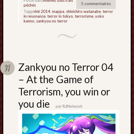
Posté dans
Animes tous frais
5 commentaires
péchés
Taggé
été 2014
,
mappa
,
shinichiro watanabe
,
terror
in resonance
,
terror in tokyo
,
terrorisme
,
yoko
kanno
,
zankyou no terror
Zankyou no Terror 04
Juil
31
– At the Game of
Terrorism, you win or
you die
par
RdNetwork