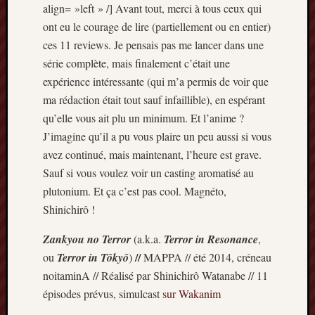
Articles
align= »left » /] Avant tout, merci à tous ceux qui
récents
ont eu le courage de lire (partiellement ou en entier)
ces 11 reviews. Je pensais pas me lancer dans une
Prix
série complète, mais finalement c’était une
Minori
2023
expérience intéressante (qui m’a permis de voir que
:
ma rédaction était tout sauf infaillible), en espérant
Le
qu’elle vous ait plu un minimum. Et l’anime ?
palmar
J’imagine qu’il a pu vous plaire un peu aussi si vous
comple
avez continué, mais maintenant, l’heure est grave.
Prix
Sauf si vous voulez voir un casting aromatisé au
Minori
2023:
plutonium. Et ça c’est pas cool. Magnéto,
c’est
Shinichirô !
parti
!
Zankyou no Terror
(a.k.a.
Terror in Resonance
,
(pour
//
ou
Terror in Tôkyô
)
MAPPA // été 2014, créneau
la
noitaminA // Réalisé par Shinichirô Watanabe // 11
dernièr
épisodes prévus, simulcast
sur Wakanim
fois)
Prix