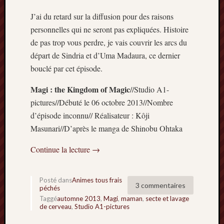
Articles
récents
J’ai du retard sur la diffusion pour des raisons
personnelles qui ne seront pas expliquées. Histoire
Prix
de pas trop vous perdre, je vais couvrir les arcs du
Minori
départ de Sindria et d’Uma Madaura, ce dernier
2023
:
bouclé par cet épisode.
Le
Magi : the Kingdom of Magic
//Studio A1-
palmar
comple
pictures//Débuté le 06 octobre 2013//Nombre
Prix
d’épisode inconnu// Réalisateur : Kôji
Minori
Masunari//D’après le manga de Shinobu Ohtaka
2023:
c’est
Continue la lecture
→
parti
!
(pour
Posté dans
Animes tous frais
3 commentaires
la
péchés
Taggé
automne 2013
,
Magi
,
maman
,
secte et lavage
dernièr
de cerveau
,
Studio A1-pictures
fois)
Prix