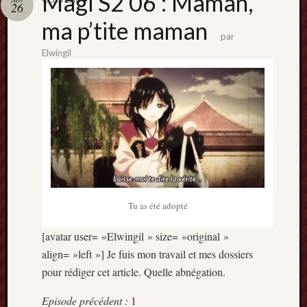
Magi S2 06 : Maman,
Catégori
26
ma p’tite maman
Animes
par
tous
Elwingil
frais
péchés
Films
d'anima
Minori
OAV
Prix
Minori
Rattrap
Retro
Tu as été adopté
[avatar user= »Elwingil » size= »original »
Twitter
align= »left »] Je fuis mon travail et mes dossiers
pour rédiger cet article. Quelle abnégation.
Episode précédent :
1