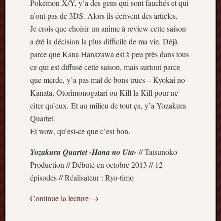
Pokémon X/Y, y’a des gens qui sont fauchés et qui
Articles
récents
n’ont pas de 3DS. Alors ils écrivent des articles.
Je crois que choisir un anime à review cette saison
Prix
a été la décision la plus difficile de ma vie. Déjà
Minori
parce que Kana Hanazawa est à peu près dans tous
2023
ce qui est diffusé cette saison, mais surtout parce
:
Le
que merde, y’a pas mal de bons trucs – Kyokai no
palmar
Kanata, Otorimonogatari ou Kill la Kill pour ne
comple
citer qu’eux. Et au milieu de tout ça, y’a Yozakura
Prix
Quartet.
Minori
Et wow, qu’est-ce que c’est bon.
2023:
c’est
Yozakura Quartet -Hana no Uta-
// Tatsunoko
parti
Production // Débuté en octobre 2013 // 12
!
(pour
épisodes // Réalisateur : Ryo-timo
la
dernièr
Continue la lecture
→
fois)
Prix