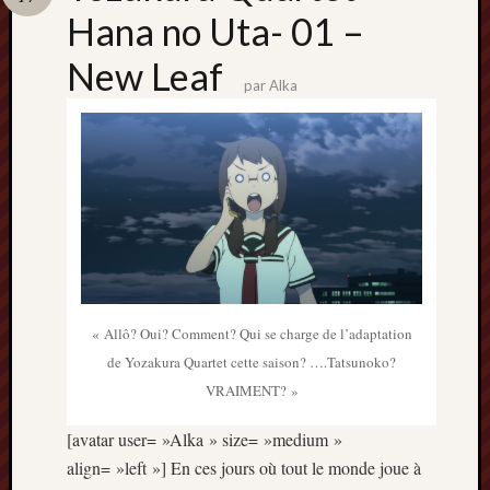
Catégori
Hana no Uta- 01 –
Animes
New Leaf
tous
par
Alka
frais
péchés
Films
d'anima
Minori
OAV
Prix
Minori
Rattrap
Retro
« Allô? Oui? Comment? Qui se charge de l’adaptation
de Yozakura Quartet cette saison? ….Tatsunoko?
Twitter
VRAIMENT? »
[avatar user= »Alka » size= »medium »
align= »left »] En ces jours où tout le monde joue à