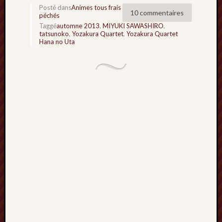
Posté dans
Animes tous frais
Minori
10 commentaires
péchés
2022
Taggé
automne 2013
,
MIYUKI SAWASHIRO
,
:
tatsunoko
,
Yozakura Quartet
,
Yozakura Quartet
Palmar
Hana no Uta
comple
Prix
Minori
2022:
c’est
parti
!
Prix
Minori
2021
:
Palmar
comple
et
comme