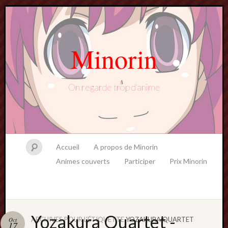
Minorin
On regarde trop d'anime
Accueil
A propos de Minorin
Animes couverts
Participer
Prix Minorin
Yozakura Quartet -
ARCHIVES POUR L'ÉTIQUETTE
YOZAKURA QUARTET
Oct
17