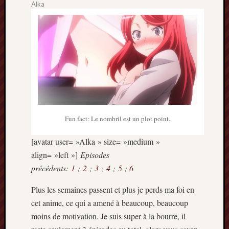
Alka
2013
mars
2013
février
2013
janvier
2013
Fun fact: Le nombril est un plot point.
[avatar user= »Alka » size= »medium »
align= »left »]
Episodes
précédents:
1
;
2
;
3
;
4
;
5
;
6
Plus les semaines passent et plus je perds ma foi en
cet anime, ce qui a amené à beaucoup, beaucoup
moins de motivation. Je suis super à la bourre, il