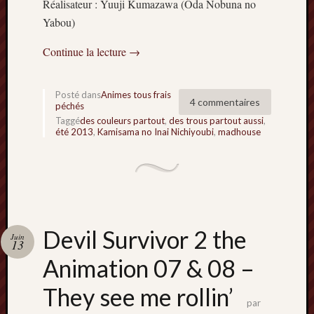
Réalisateur : Yuuji Kumazawa (Oda Nobuna no
2014
Yabou)
janvier
2014
Continue la lecture
→
décemb
2013
novemb
Posté dans
Animes tous frais
4 commentaires
2013
péchés
octobre
Taggé
des couleurs partout
,
des trous partout aussi
,
été 2013
,
Kamisama no Inai Nichiyoubi
,
madhouse
2013
septem
2013
août
2013
juillet
2013
Devil Survivor 2 the
Juin
13
juin
2013
Animation 07 & 08 –
mai
They see me rollin’
2013
par
avril