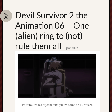
Devil Survivor 2 the
Mai
30
Animation 06 – One
(alien) ring to (not)
rule them all
par
Alka
Pour toutes les fujoshi aux quatre coins de l’univers.