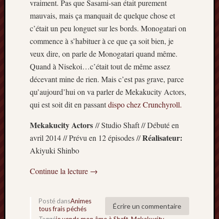
vraiment. Pas que Sasami-san était purement
Articles
récents
mauvais, mais ça manquait de quelque chose et
c’était un peu longuet sur les bords. Monogatari on
Prix
commence à s’habituer à ce que ça soit bien, je
Minori
veux dire, on parle de Monogatari quand même.
2023
Quand à Nisekoi…c’était tout de même assez
:
Le
décevant mine de rien. Mais c’est pas grave, parce
palmar
qu’aujourd’hui on va parler de Mekakucity Actors,
comple
qui est soit dit en passant
dispo chez Crunchyroll.
Prix
Minori
Mekakucity Actors
// Studio Shaft // Débuté en
2023:
Réalisateur:
avril 2014 // Prévu en 12 épisodes //
c’est
Akiyuki Shinbo
parti
!
Continue la lecture
→
(pour
la
dernièr
Posté dans
Animes
fois)
Écrire un commentaire
tous frais péchés
Prix