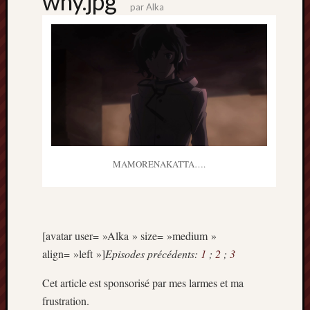
why.jpg
par
Alka
MAMORENAKATTA….
[avatar user= »Alka » size= »medium »
align= »left »]
Episodes précédents:
1
;
2
;
3
Cet article est sponsorisé par mes larmes et ma
frustration.