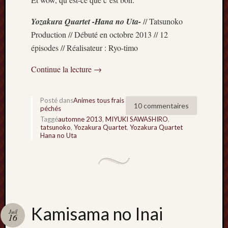
mars
Yozakura Quartet -Hana no Uta-
// Tatsunoko
2020
janvier
Production // Débuté en octobre 2013 // 12
2020
épisodes // Réalisateur : Ryo-timo
octobre
2019
Continue la lecture
→
avril
2019
janvier
Posté dans
Animes tous frais
10 commentaires
péchés
2019
Taggé
automne 2013
,
MIYUKI SAWASHIRO
,
septem
tatsunoko
,
Yozakura Quartet
,
Yozakura Quartet
2018
Hana no Uta
février
2018
mai
2017
janvier
2017
Kamisama no Inai
septem
Juil
16
2016