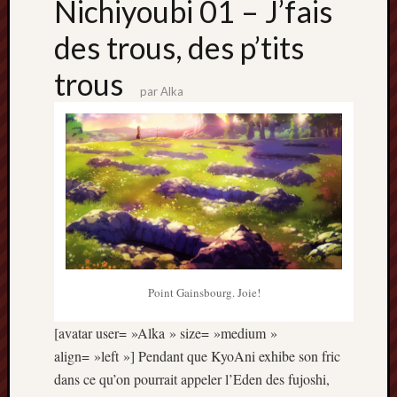
Nichiyoubi 01 – J’fais
mai
2016
des trous, des p’tits
avril
2016
trous
mars
par
Alka
2016
octobre
2015
juillet
2015
juin
2015
avril
2015
mars
Point Gainsbourg. Joie!
2015
février
[avatar user= »Alka » size= »medium »
2015
align= »left »] Pendant que KyoAni exhibe son fric
janvier
dans ce qu’on pourrait appeler l’Eden des fujoshi,
2015