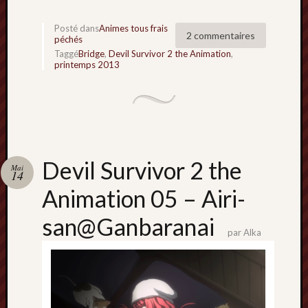
Posté dans
Animes tous frais
2 commentaires
péchés
Taggé
Bridge
,
Devil Survivor 2 the Animation
,
printemps 2013
Devil Survivor 2 the
Mai
14
Animation 05 – Airi-
san@Ganbaranai
par
Alka