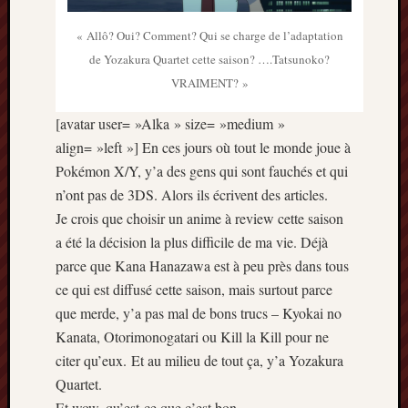
Archives
« Allô? Oui? Comment? Qui se charge de l’adaptation
de Yozakura Quartet cette saison? ….Tatsunoko?
septem
VRAIMENT? »
2024
février
[avatar user= »Alka » size= »medium »
2024
juillet
align= »left »] En ces jours où tout le monde joue à
2023
Pokémon X/Y, y’a des gens qui sont fauchés et qui
mars
n’ont pas de 3DS. Alors ils écrivent des articles.
2023
Je crois que choisir un anime à review cette saison
mai
a été la décision la plus difficile de ma vie. Déjà
2022
parce que Kana Hanazawa est à peu près dans tous
février
2022
ce qui est diffusé cette saison, mais surtout parce
mai
que merde, y’a pas mal de bons trucs – Kyokai no
2021
Kanata, Otorimonogatari ou Kill la Kill pour ne
février
citer qu’eux. Et au milieu de tout ça, y’a Yozakura
2021
Quartet.
mai
2020
Et wow, qu’est-ce que c’est bon.