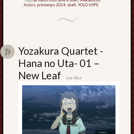
Taggé
je vends mon âme à Shaft
,
Mekakucity
Minori
Actors
,
printemps 2014
,
shaft
,
YOLO HYPE
2022
:
Palmar
comple
Prix
Minori
Yozakura Quartet -
Oct
2022:
17
c’est
Hana no Uta- 01 –
parti
!
New Leaf
Prix
par
Alka
Minori
2021
:
Palmar
comple
et
comme