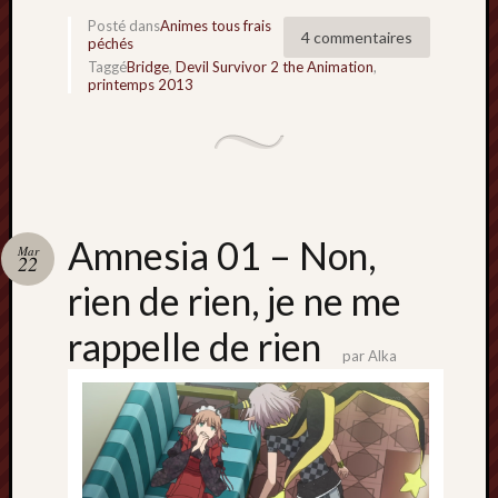
Posté dans
Animes tous frais
4 commentaires
péchés
Taggé
Bridge
,
Devil Survivor 2 the Animation
,
printemps 2013
Amnesia 01 – Non,
Mar
22
rien de rien, je ne me
rappelle de rien
par
Alka