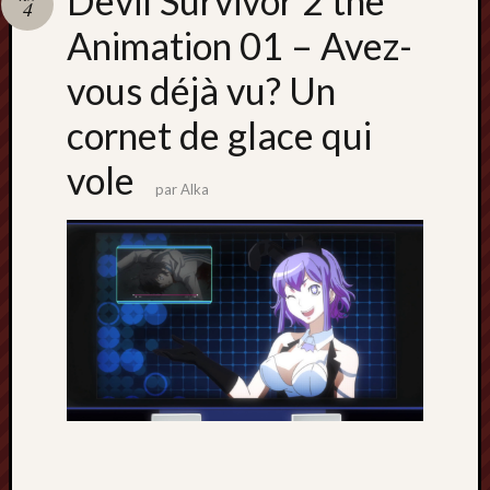
Devil Survivor 2 the
4
Animation 01 – Avez-
vous déjà vu? Un
cornet de glace qui
vole
par
Alka