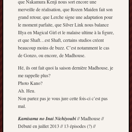
décemb
que Nakamura Kenji nous sort encore une
2014
merveille de réalisation, que Rozen Maiden fait son
novemb
grand retour, que Lerche signe une adaptation pour
2014
le moment parfaite, que Silver Link nous balance
octobre
Illya en Magical Girl et le malaise ultime à la figure,
2014
et que Shaft…est Shaft, certains studios créent
septem
2014
beaucoup moins de buzz. C’est notamment le cas
août
de Gonzo, ou encore, de Madhouse.
2014
juillet
Hé, ils ont fait quoi la saison dernière Madhouse, je
2014
me rappelle plus?
juin
Photo Kano?
2014
Ah. Heu.
mai
Non partez pas je vous jure cette fois-ci c’est pas
2014
avril
mal.
2014
mars
Kamisama no Inai Nichiyoubi
// Madhouse //
2014
Débuté en juillet 2013 // 13 épisodes (?) //
février