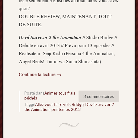
reste seulement 3 épisodes au total, alors vous savez
quoi?
DOUBLE REVIEW, MAINTENANT, TOUT
DE SUITE.
Devil Survivor 2 the Animation
// Studio Bridge //
Débuté en avril 2013 // Prévu pour 13 épisodes //
Réalisateur: Seiji Kishi (Persona 4 the Animation,
Angel Beats!, Jinrui wa Suitai Shimashita)
Continue la lecture
→
Posté dans
Animes tous frais
3 commentaires
péchés
Taggé
Allez vous faire voir
,
Bridge
,
Devil Survivor 2
the Animation
,
printemps 2013