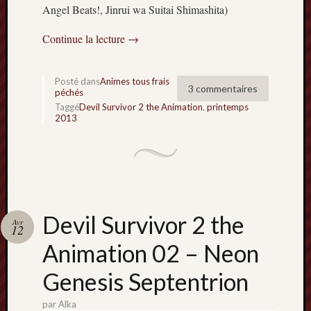
Angel Beats!, Jinrui wa Suitai Shimashita)
Continue la lecture
→
Posté dans
Animes tous frais
3 commentaires
péchés
Taggé
Devil Survivor 2 the Animation
,
printemps
2013
Devil Survivor 2 the
Avr
12
Animation 02 – Neon
Genesis Septentrion
par
Alka