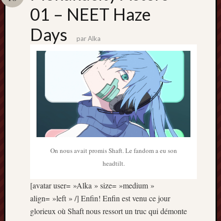
Catégori
01 – NEET Haze
Animes
Days
tous
par
Alka
frais
péchés
Films
d'anima
Minori
OAV
Prix
Minori
Rattrap
Retro
On nous avait promis Shaft. Le fandom a eu son
headtilt.
Twitter
[avatar user= »Alka » size= »medium »
align= »left » /] Enfin! Enfin est venu ce jour
glorieux où Shaft nous ressort un truc qui démonte