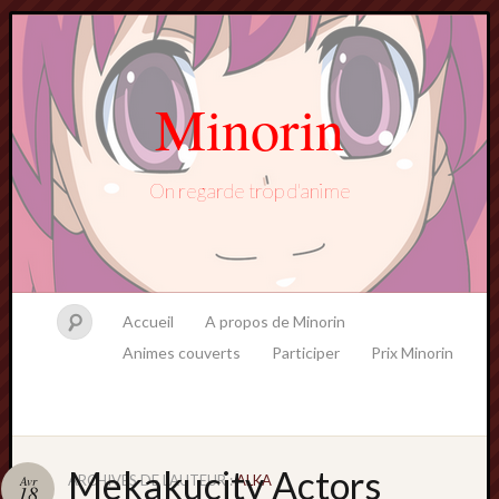
Minorin
On regarde trop d'anime
Accueil
A propos de Minorin
Animes couverts
Participer
Prix Minorin
Mekakucity Actors
ARCHIVES DE L’AUTEUR :
ALKA
Avr
18