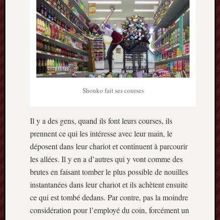
Minori
2022
:
Palmar
comple
Prix
Minori
2022:
Shouko fait ses courses
c’est
parti
!
Il y a des gens, quand ils font leurs courses, ils
Prix
prennent ce qui les intéresse avec leur main, le
Minori
déposent dans leur chariot et continuent à parcourir
2021
les allées. Il y en a d’autres qui y vont comme des
:
Palmar
brutes en faisant tomber le plus possible de nouilles
comple
instantanées dans leur chariot et ils achètent ensuite
et
ce qui est tombé dedans. Par contre, pas la moindre
comme
considération pour l’employé du coin, forcément un