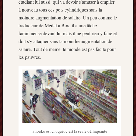
étudiant lui aussi, qui va devoir s’amuser à empiler
à nouveau tous ces pots cylindriques sans la
Archives
moindre augmentation de salaire. Un peu comme le
septem
traducteur de Medaka Box, il a une tâche
2024
faramineuse devant lui mais il ne peut rien y faire et
février
doit s’y attaquer sans la moindre augmentation de
2024
juillet
salaire. Tout de même, le monde est pas facile pour
2023
les pauvres.
mars
2023
mai
2022
février
2022
mai
2021
février
2021
mai
Shouko est choqué, c’est la seule délinquante
2020