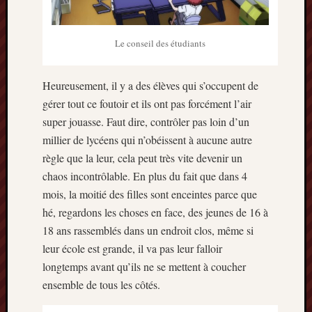
décemb
2014
novemb
Le conseil des étudiants
2014
octobre
2014
Heureusement, il y a des élèves qui s’occupent de
septem
gérer tout ce foutoir et ils ont pas forcément l’air
2014
super jouasse. Faut dire, contrôler pas loin d’un
août
millier de lycéens qui n’obéissent à aucune autre
2014
juillet
règle que la leur, cela peut très vite devenir un
2014
chaos incontrôlable. En plus du fait que dans 4
juin
mois, la moitié des filles sont enceintes parce que
2014
hé, regardons les choses en face, des jeunes de 16 à
mai
18 ans rassemblés dans un endroit clos, même si
2014
avril
leur école est grande, il va pas leur falloir
2014
longtemps avant qu’ils ne se mettent à coucher
mars
ensemble de tous les côtés.
2014
février