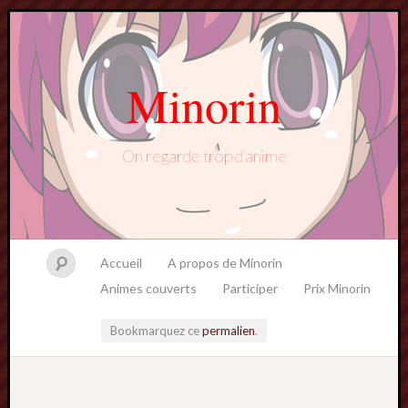
Minorin
On regarde trop d'anime
Accueil
A propos de Minorin
Animes couverts
Participer
Prix Minorin
Bookmarquez ce
permalien
.