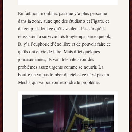
mars
2020
En fait non, n’oubliez pas que y’a plus personne
janvier
dans la zone, autre que des étudiants et Figaro, et
2020
du coup, ils font ce qu’ils veulent. Pas sûr qu’ils
octobre
réussissent à survivre très longtemps parce que ok,
2019
là, y’a l’euphorie d’être libre et de pouvoir faire ce
avril
qu’ils ont envie de faire. Mais d’ici quelques
2019
janvier
jours/semaines, ils vont très vite avoir des
2019
problèmes assez urgents comme se nourrir. La
septem
bouffe ne va pas tomber du ciel et ce n’est pas un
2018
Mecha qui va pouvoir résoudre le problème.
février
2018
mai
2017
janvier
2017
septem
2016