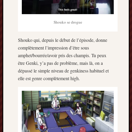
mai
2016
avril
Shouko se drogue
2016
mars
2016
Shouko qui, depuis le début de l’épisode, donne
octobre
complètement l’impression d’être sous
2015
amphet/bourrée/avoir pris des champis. Tu peux
juillet
2015
être Genki, y’a pas de problème, mais là, on a
juin
dépassé le simple niveau de genkiness habituel et
2015
elle est genre complètement high.
avril
2015
mars
2015
février
2015
janvier
2015