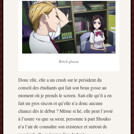
2014
janvier
2014
décemb
2013
novemb
2013
octobre
2013
Bitch please
septem
2013
août
Donc elle, elle a un crush sur le président du
2013
conseil des étudiants qui fait son beau gosse au
juillet
moment où je prends le screen. Sait-elle qu’il a en
2013
fait un gros siscon et qu’elle n’a donc aucune
juin
chance dès le début ? Même si hé, elle peut l’avoir
2013
mai
à l’usure vu que sa sœur, personne à part Shouko
2013
n’a l’air de connaître son existence et surtout de
avril