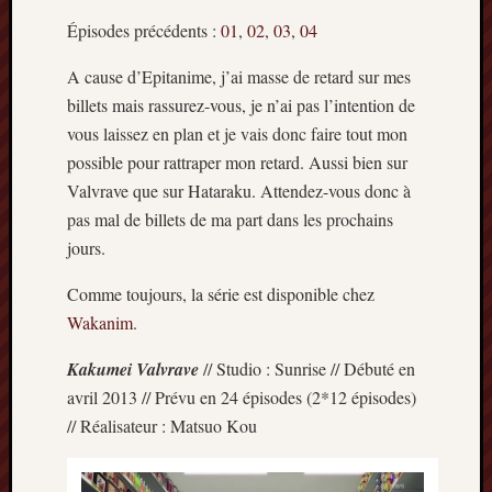
Articles
Épisodes précédents :
01
,
02
,
03
,
04
récents
A cause d’Epitanime, j’ai masse de retard sur mes
Prix
Minori
billets mais rassurez-vous, je n’ai pas l’intention de
2023
vous laissez en plan et je vais donc faire tout mon
:
possible pour rattraper mon retard. Aussi bien sur
Le
Valvrave que sur Hataraku. Attendez-vous donc à
palmar
pas mal de billets de ma part dans les prochains
comple
Prix
jours.
Minori
Comme toujours, la série est disponible chez
2023:
c’est
Wakanim
.
parti
!
Kakumei Valvrave
// Studio : Sunrise // Débuté en
(pour
avril 2013 // Prévu en 24 épisodes (2*12 épisodes)
la
// Réalisateur : Matsuo Kou
dernièr
fois)
Prix