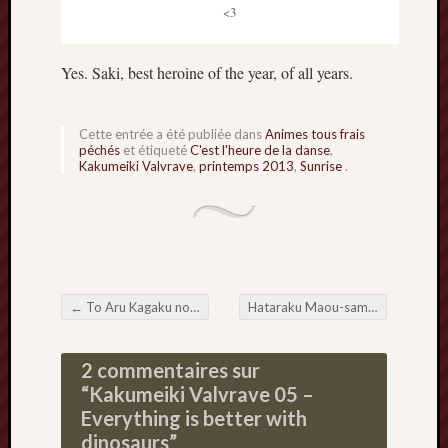
<3
Yes. Saki, best heroine of the year, of all years.
Cette entrée a été publiée dans
Animes tous frais
péchés
et étiqueté
C'est l'heure de la danse
,
Kakumeiki Valvrave
,
printemps 2013
,
Sunrise
.
←
To Aru Kagaku no Railgun S 06 – A Certain Awesome Shinobu
Hataraku Maou-sama! 07 – Ore no Tonari ga Konna ni Kawaii Wake ga Nai
Navigation de l'article
2 commentaires sur
“
Kakumeiki Valvrave 05 –
Everything is better with
dinosaurs
”