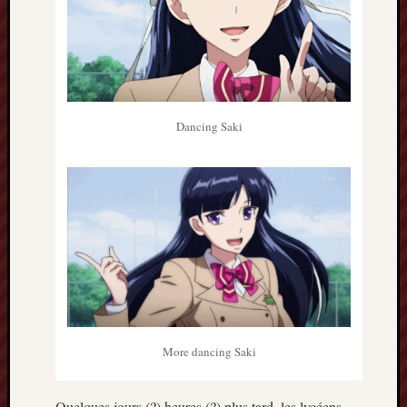
Dancing Saki
More dancing Saki
Quelques jours (?) heures (?) plus tard, les lycéens