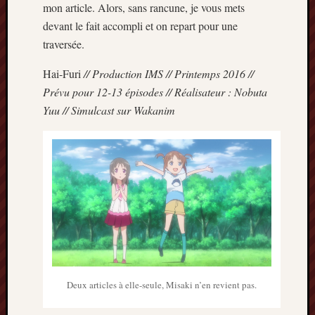
mon article. Alors, sans rancune, je vous mets
Minori
devant le fait accompli et on repart pour une
2022
traversée.
:
Palmar
Hai-Furi
// Production IMS // Printemps 2016 //
comple
Prix
Prévu pour 12-13 épisodes // Réalisateur : Nobuta
Minori
Yuu // Simulcast sur Wakanim
2022:
c’est
parti
!
Prix
Minori
2021
:
Palmar
comple
et
Deux articles à elle-seule, Misaki n’en revient pas.
comme