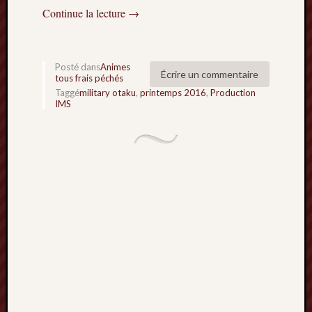
Continue la lecture
→
Archives
septem
2024
Posté dans
Animes
Écrire un commentaire
tous frais péchés
février
Taggé
military otaku
,
printemps 2016
,
Production
2024
IMS
juillet
2023
mars
2023
mai
2022
février
2022
mai
2021
février
2021
mai
2020