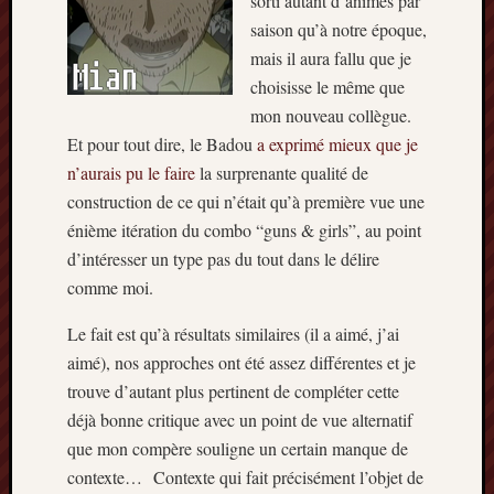
sorti autant d’animés par
Articles
saison qu’à notre époque,
récents
mais il aura fallu que je
Prix
choisisse le même que
Minori
mon nouveau collègue.
2023
Et pour tout dire, le Badou
a exprimé mieux que je
:
n’aurais pu le faire
la surprenante qualité de
Le
palmar
construction de ce qui n’était qu’à première vue une
comple
énième itération du combo “guns & girls”, au point
Prix
d’intéresser un type pas du tout dans le délire
Minori
comme moi.
2023:
c’est
Le fait est qu’à résultats similaires (il a aimé, j’ai
parti
aimé), nos approches ont été assez différentes et je
!
trouve d’autant plus pertinent de compléter cette
(pour
la
déjà bonne critique avec un point de vue alternatif
dernièr
que mon compère souligne un certain manque de
fois)
contexte… Contexte qui fait précisément l’objet de
Prix