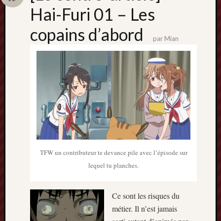
Catégori
Hai-Furi 01 – Les
Animes
copains d’abord
tous
par
Mian
frais
péchés
Films
d'anima
Minori
OAV
Prix
Minori
Rattrap
Retro
TFW un contributeur te devance pile avec l’épisode sur
lequel tu planches.
Twitter
Ce sont les risques du
métier. Il n’est jamais