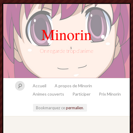
Minorin
On regarde trop d'anime
Accueil
A propos de Minorin
Animes couverts
Participer
Prix Minorin
Bookmarquez ce
permalien
.