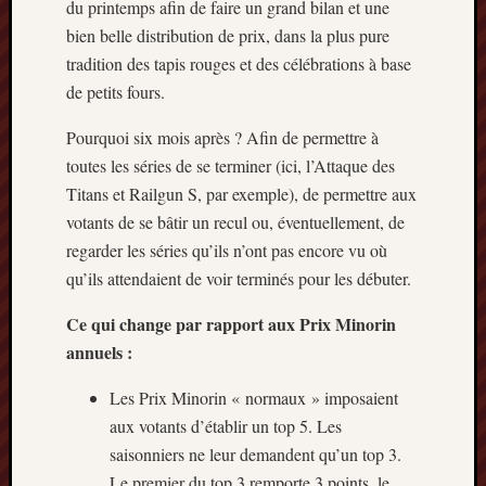
du printemps afin de faire un grand bilan et une
Articles
récents
bien belle distribution de prix, dans la plus pure
tradition des tapis rouges et des célébrations à base
Prix
de petits fours.
Minori
2023
Pourquoi six mois après ? Afin de permettre à
:
toutes les séries de se terminer (ici, l’Attaque des
Le
Titans et Railgun S, par exemple), de permettre aux
palmar
comple
votants de se bâtir un recul ou, éventuellement, de
Prix
regarder les séries qu’ils n’ont pas encore vu où
Minori
qu’ils attendaient de voir terminés pour les débuter.
2023:
c’est
Ce qui change par rapport aux Prix Minorin
parti
annuels :
!
(pour
Les Prix Minorin « normaux » imposaient
la
aux votants d’établir un top 5. Les
dernièr
saisonniers ne leur demandent qu’un top 3.
fois)
Prix
Le premier du top 3 remporte 3 points, le