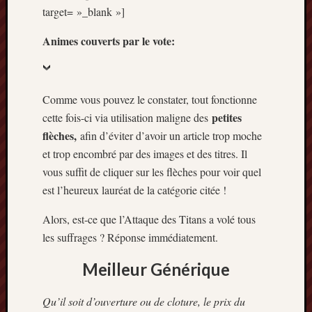
target= »_blank »]
mars
2020
Animes couverts par le vote:
janvier
2020
octobre
2019
Comme vous pouvez le constater, tout fonctionne
avril
petites
cette fois-ci via utilisation maligne des
2019
flèches,
afin d’éviter d’avoir un article trop moche
janvier
2019
et trop encombré par des images et des titres. Il
septem
vous suffit de cliquer sur les flèches pour voir quel
2018
est l’heureux lauréat de la catégorie citée !
février
2018
Alors, est-ce que l’Attaque des Titans a volé tous
mai
les suffrages ? Réponse immédiatement.
2017
janvier
Meilleur Générique
2017
septem
Qu’il soit d’ouverture ou de cloture, le prix du
2016