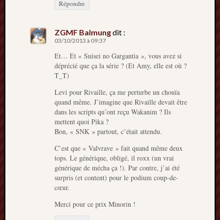
Répondre
ZGMF Balmung
dit :
03/10/2013 à 09:37
Et… Et « Suisei no Gargantia », vous avez si
déprécié que ça la série ? (Et Amy, elle est où ?
T_T)
Levi pour Rivaille, ça me perturbe un chouïa
quand même. J’imagine que Rivaille devait être
dans les scripts qu’ont reçu Wakanim ? Ils
mettent quoi Pika ?
Bon, « SNK » partout, c’était attendu.
C’est que « Valvrave » fait quand même deux
tops. Le générique, obligé, il roxx (un vrai
générique de mécha ça !). Par contre, j’ai été
surpris (et content) pour le podium coup-de-
cœur.
Merci pour ce prix Minorin !