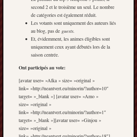
Minori
second 2 et le troisième un seul. Le nombre
2022
de catégories est également réduit.
:
Les votants sont uniquement des auteurs liés
Palmar
au blog, pas de
guests.
comple
Et, évidemment, les animes éligibles sont
Prix
Minori
uniquement ceux ayant débutés lors de la
2022:
saison centrée.
c’est
parti
Ont participés au vote:
!
Prix
[avatar user= »Alka » size= »original »
Minori
link= »http://neantvert.eu/minorin/?author=10″
2021
target= »_blank »] [avatar user= »Amo »
:
size= »original »
Palmar
link= »http://neantvert.eu/minorin/?author=1″
comple
et
target= »_blank »][avatar user= »Ginjou »
comme
size= »original »
link= »http://neantvert.eu/minorin/?author=18″]