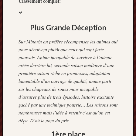
Classement complet:
décemb
2014
novemb
2014
Plus Grande Déception
octobre
2014
Sur Minorin on préfère récompenser les animes qui
septem
2014
nous décoivent plutôt que ceux qui sont juste
août
mauvais. Anime incapable de survivre à l’attente
2014
créée derrière lui, seconde saison médiocre d’une
juillet
première saison riche en promesses, adaptation
2014
lamentable d’un ouvrage de qualité, anime parti
juin
2014
sur les chapeaux de roues mais incapable
mai
d’assurer plus de trois épisodes, histoire excitante
2014
gaché par une technique pourrie… Les raisons sont
avril
nombreuses mais l’idée à retenir c’est qu’on est
2014
déçu. D’où le nom du prix.
mars
2014
1ère place
février