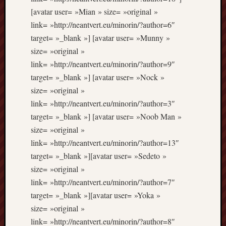
[avatar user= »Mian » size= »original »
Archives
link= »http://neantvert.eu/minorin/?author=6″
septem
target= »_blank »] [avatar user= »Munny »
2024
size= »original »
février
link= »http://neantvert.eu/minorin/?author=9″
2024
target= »_blank »] [avatar user= »Nock »
juillet
size= »original »
2023
mars
link= »http://neantvert.eu/minorin/?author=3″
2023
target= »_blank »] [avatar user= »Noob Man »
mai
size= »original »
2022
link= »http://neantvert.eu/minorin/?author=13″
février
target= »_blank »][avatar user= »Sedeto »
2022
size= »original »
mai
2021
link= »http://neantvert.eu/minorin/?author=7″
février
target= »_blank »][avatar user= »Yoka »
2021
size= »original »
mai
link= »http://neantvert.eu/minorin/?author=8″
2020