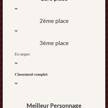
2014
janvier
2014
2ème place
décemb
2013
novemb
2013
octobre
3ème place
2013
septem
Ex-aequo:
2013
août
2013
juillet
Classement complet:
2013
juin
2013
mai
2013
Meilleur Personnage
avril