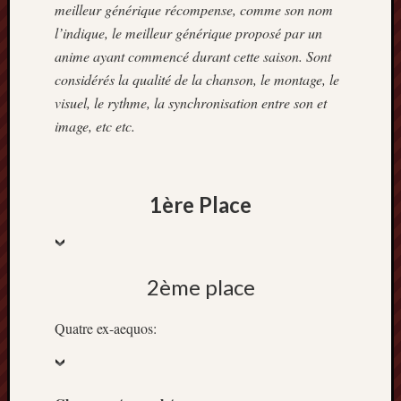
meilleur générique récompense, comme son nom
mai
2016
l’indique, le meilleur générique proposé par un
avril
anime ayant commencé durant cette saison. Sont
2016
considérés la qualité de la chanson, le montage, le
mars
visuel, le rythme, la synchronisation entre son et
2016
image, etc etc.
octobre
2015
juillet
2015
1ère Place
juin
2015
avril
2015
2ème place
mars
2015
février
Quatre ex-aequos:
2015
janvier
2015