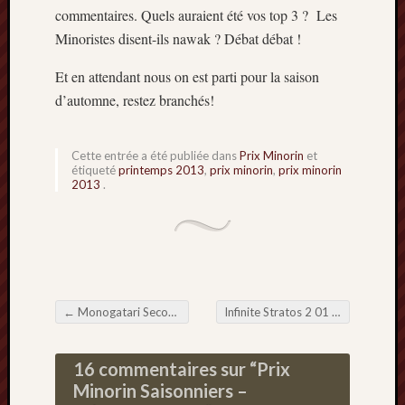
commentaires. Quels auraient été vos top 3 ? Les
Minoristes disent-ils nawak ? Débat débat !
Et en attendant nous on est parti pour la saison
d’automne, restez branchés!
Cette entrée a été publiée dans
Prix Minorin
et
étiqueté
printemps 2013
,
prix minorin
,
prix minorin
2013
.
←
Monogatari Seconde Saison 12 (Nadeko Medusa) – Aqualung
Infinite Stratos 2 01 – Les Charlots font du Robot
Navigation de l'article
16 commentaires sur “
Prix
Minorin Saisonniers –