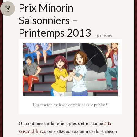
Catégori
Prix Minorin
Oct
2
Animes
Saisonniers –
tous
frais
Printemps 2013
péchés
par
Amo
Films
d'anima
Minori
OAV
Prix
Minori
Rattrap
Retro
L’excitation est à son comble dans le public !!
Twitter
On continue sur la série: après s’être attaqué
à la
saison d’hiver
, on s’attaque aux animes de la saison