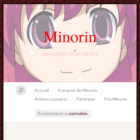
Minorin
On regarde trop d'anime
Accueil
A propos de Minorin
Animes couverts
Participer
Prix Minorin
Bookmarquez ce
permalien
.