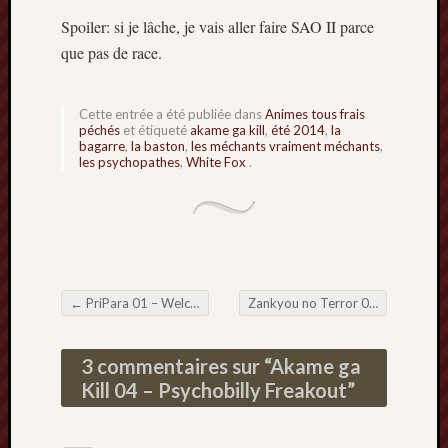
Spoiler: si je lâche, je vais aller faire SAO II parce
que pas de race.
Cette entrée a été publiée dans
Animes tous frais
péchés
et étiqueté
akame ga kill
,
été 2014
,
la
bagarre
,
la baston
,
les méchants vraiment méchants
,
les psychopathes
,
White Fox
.
←
PriPara 01 – Welcome to my Paradise
Zankyou no Terror 04 – At the Game of Terrorism, you win or you die
Navigation de l'article
3 commentaires sur “
Akame ga
Kill 04 – Psychobilly Freakout
”