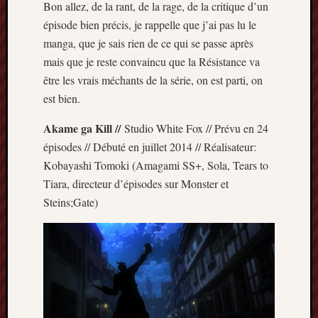
Bon allez, de la rant, de la rage, de la critique d’un
Minori
épisode bien précis, je rappelle que j’ai pas lu le
2022
manga, que je sais rien de ce qui se passe après
:
Palmar
mais que je reste convaincu que la Résistance va
comple
être les vrais méchants de la série, on est parti, on
Prix
est bien.
Minori
2022:
Akame ga Kill //
Studio White Fox // Prévu en 24
c’est
épisodes // Débuté en juillet 2014 // Réalisateur:
parti
Kobayashi Tomoki (Amagami SS+, Sola, Tears to
!
Tiara, directeur d’épisodes sur Monster et
Prix
Minori
Steins;Gate)
2021
:
Palmar
comple
et
comme