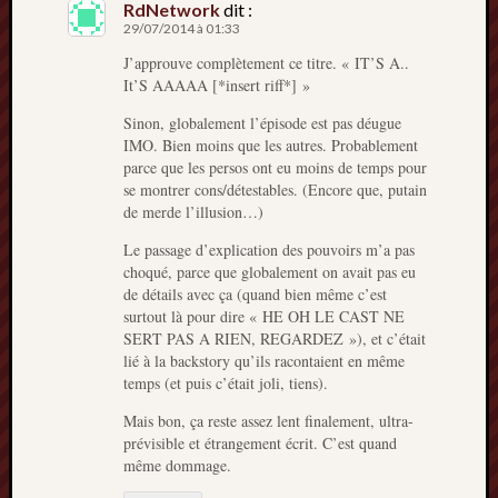
RdNetwork
dit :
29/07/2014 à 01:33
J’approuve complètement ce titre. « IT’S A..
It’S AAAAA [*insert riff*] »
Sinon, globalement l’épisode est pas déugue
IMO. Bien moins que les autres. Probablement
parce que les persos ont eu moins de temps pour
se montrer cons/détestables. (Encore que, putain
de merde l’illusion…)
Le passage d’explication des pouvoirs m’a pas
choqué, parce que globalement on avait pas eu
de détails avec ça (quand bien même c’est
surtout là pour dire « HE OH LE CAST NE
SERT PAS A RIEN, REGARDEZ »), et c’était
lié à la backstory qu’ils racontaient en même
temps (et puis c’était joli, tiens).
Mais bon, ça reste assez lent finalement, ultra-
prévisible et étrangement écrit. C’est quand
même dommage.