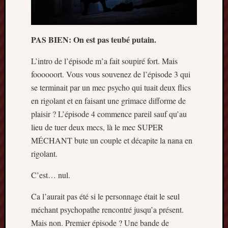
Archives
septem
PAS BIEN: On est pas teubé putain.
2024
février
L’intro de l’épisode m’a fait soupiré fort. Mais
2024
foooooort. Vous vous souvenez de l’épisode 3 qui
juillet
se terminait par un mec psycho qui tuait deux flics
2023
en rigolant et en faisant une grimace difforme de
mars
plaisir ? L’épisode 4 commence pareil sauf qu’au
2023
mai
lieu de tuer deux mecs, là le mec SUPER
2022
MÉCHANT bute un couple et décapite la nana en
février
rigolant.
2022
mai
C’est… nul.
2021
février
Ca l’aurait pas été si le personnage était le seul
2021
méchant psychopathe rencontré jusqu’a présent.
mai
Mais non. Premier épisode ? Une bande de
2020