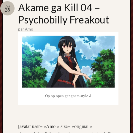
Catégori
Akame ga Kill 04 –
Juil
28
Animes
Psychobilly Freakout
tous
frais
par
Amo
péchés
Films
d'anima
Minori
OAV
Prix
Minori
Rattrap
Retro
Op op open gangnam style ♪
Twitter
[avatar user= »Amo » size= »original »