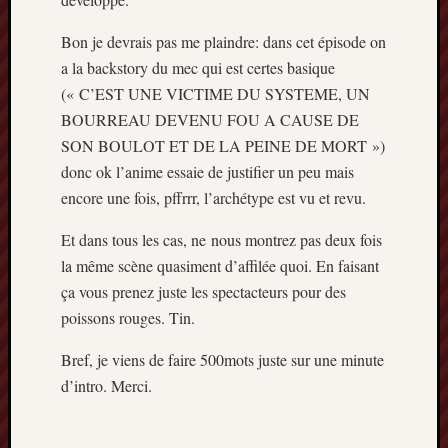
2014
janvier
Bon je devrais pas me plaindre: dans cet épisode on
2014
a la backstory du mec qui est certes basique
décemb
(« C’EST UNE VICTIME DU SYSTEME, UN
2013
BOURREAU DEVENU FOU A CAUSE DE
novemb
SON BOULOT ET DE LA PEINE DE MORT »)
2013
donc ok l’anime essaie de justifier un peu mais
octobre
2013
encore une fois, pffrrr, l’archétype est vu et revu.
septem
2013
Et dans tous les cas, ne nous montrez pas deux fois
août
la même scène quasiment d’affilée quoi. En faisant
2013
ça vous prenez juste les spectacteurs pour des
juillet
poissons rouges. Tin.
2013
juin
Bref, je viens de faire 500mots juste sur une minute
2013
d’intro. Merci.
mai
2013
avril