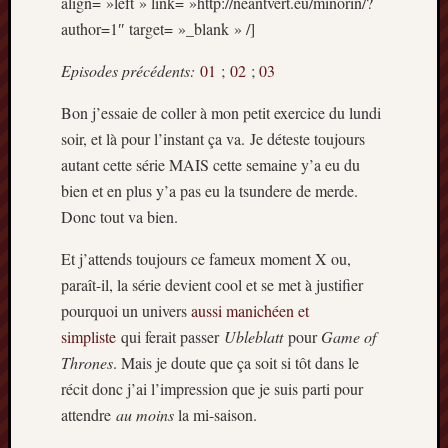
align= »left » link= »http://neantvert.eu/minorin/?
Articles
author=1″ target= »_blank » /]
récents
Prix
Episodes précédents:
01
;
02
;
03
Minori
Bon j’essaie de coller à mon petit exercice du lundi
2023
:
soir, et là pour l’instant ça va. Je déteste toujours
Le
autant cette série MAIS cette semaine y’a eu du
palmar
bien et en plus y’a pas eu la tsundere de merde.
comple
Donc tout va bien.
Prix
Minori
Et j’attends toujours ce fameux moment X ou,
2023:
paraît-il, la série devient cool et se met à justifier
c’est
pourquoi un univers
aussi manichéen et
parti
!
simpliste
qui ferait passer
Ubleblatt
pour
Game of
(pour
Thrones
. Mais je doute que ça soit si tôt dans le
la
récit donc j’ai l’impression que je suis parti pour
dernièr
attendre
au moins
la mi-saison.
fois)
Prix