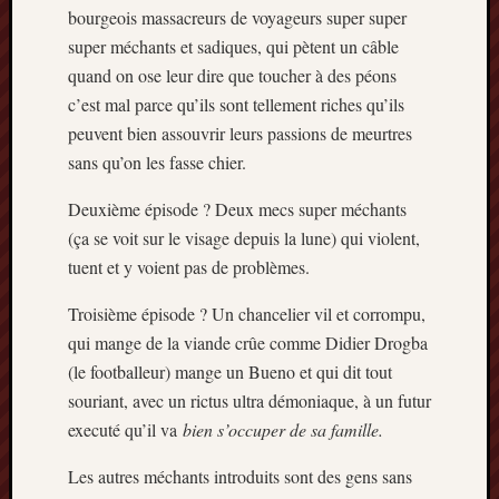
bourgeois massacreurs de voyageurs super super
mars
super méchants et sadiques, qui pètent un câble
2020
janvier
quand on ose leur dire que toucher à des péons
2020
c’est mal parce qu’ils sont tellement riches qu’ils
octobre
peuvent bien assouvrir leurs passions de meurtres
2019
sans qu’on les fasse chier.
avril
2019
Deuxième épisode ? Deux mecs super méchants
janvier
(ça se voit sur le visage depuis la lune) qui violent,
2019
tuent et y voient pas de problèmes.
septem
2018
Troisième épisode ? Un chancelier vil et corrompu,
février
2018
qui mange de la viande crûe comme Didier Drogba
mai
(le footballeur) mange un Bueno et qui dit tout
2017
souriant, avec un rictus ultra démoniaque, à un futur
janvier
executé qu’il va
bien s’occuper de sa famille.
2017
septem
Les autres méchants introduits sont des gens sans
2016