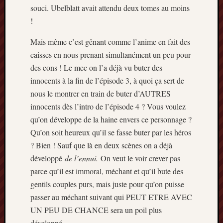
décemb
souci. Ubelblatt avait attendu deux tomes au moins
2014
!
novemb
2014
Mais même c’est gênant comme l’anime en fait des
octobre
caisses en nous prenant simultanément un peu pour
2014
des cons ! Le mec on l’a déjà vu buter des
septem
2014
innocents à la fin de l’épisode 3, à quoi ça sert de
août
nous le montrer en train de buter d’AUTRES
2014
innocents dès l’intro de l’épisode 4 ? Vous voulez
juillet
qu’on développe de la haine envers ce personnage ?
2014
Qu’on soit heureux qu’il se fasse buter par les héros
juin
2014
? Bien ! Sauf que là en deux scènes on a déjà
mai
développé
de l’ennui.
On veut le voir crever pas
2014
parce qu’il est immoral, méchant et qu’il bute des
avril
gentils couples purs, mais juste pour qu’on puisse
2014
passer au méchant suivant qui PEUT ETRE AVEC
mars
UN PEU DE CHANCE sera un poil plus
2014
février
développé.