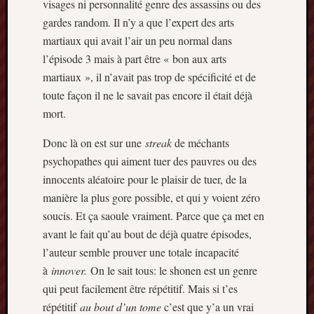
visages ni personnalité genre des assassins ou des
mai
gardes random. Il n’y a que l’expert des arts
2016
avril
martiaux qui avait l’air un peu normal dans
2016
l’épisode 3 mais à part être « bon aux arts
mars
martiaux », il n’avait pas trop de spécificité et de
2016
toute façon il ne le savait pas encore il était déjà
octobre
mort.
2015
juillet
Donc là on est sur une
streak
de méchants
2015
psychopathes qui aiment tuer des pauvres ou des
juin
2015
innocents aléatoire pour le plaisir de tuer, de la
avril
manière la plus gore possible, et qui y voient zéro
2015
soucis. Et ça saoule vraiment. Parce que ça met en
mars
avant le fait qu’au bout de déjà quatre épisodes,
2015
l’auteur semble prouver une totale incapacité
février
à
innover.
On le sait tous: le shonen est un genre
2015
janvier
qui peut facilement être répétitif. Mais si t’es
2015
répétitif
au bout d’un tome
c’est que y’a un vrai