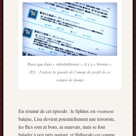
Parce que dans « whistleblower », il y a « blower ».
(P.S. : J’adore la gueule de l’image de profil de ce
compte de dump)
En résumé de cet épisode : le Sphinx est
vraiment
balaise, Lisa devient potentiellement une terroriste,
les flics sont ni bons, ni mauvais, mais se font
balader à peu près partout, et Shibazaki est comme