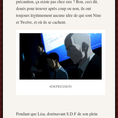
précaution, ça existe pas chez eux ? Bon, ceci dit,
mars
doués pour trouver après coup ou non, ils ont
2020
toujours légitimement aucune idée de qui sont Nine
janvier
et Twelve, et où ils se cachent.
2020
octobre
2019
avril
2019
janvier
2019
septem
2018
février
2018
mai
#DEPRESSION
2017
janvier
2017
septem
Pendant que Lisa, dorénavant S.D.F de son plein
2016