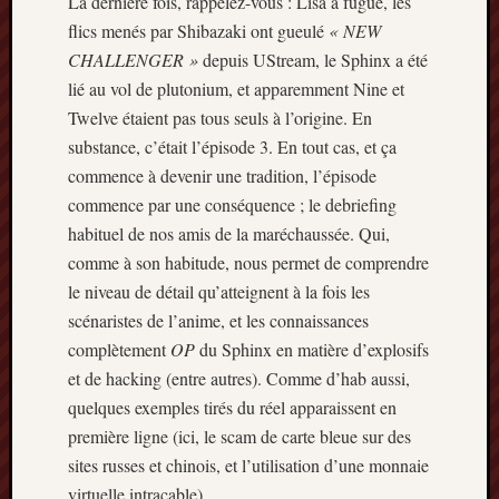
La dernière fois, rappelez-vous : Lisa a fugué, les
Minori
flics menés par Shibazaki ont gueulé
« NEW
2022
CHALLENGER »
depuis UStream, le Sphinx a été
:
lié au vol de plutonium, et apparemment Nine et
Palmar
Twelve étaient pas tous seuls à l’origine. En
comple
Prix
substance, c’était l’épisode 3. En tout cas, et ça
Minori
commence à devenir une tradition, l’épisode
2022:
commence par une conséquence ; le debriefing
c’est
habituel de nos amis de la maréchaussée. Qui,
parti
comme à son habitude, nous permet de comprendre
!
Prix
le niveau de détail qu’atteignent à la fois les
Minori
scénaristes de l’anime, et les connaissances
2021
complètement
OP
du Sphinx en matière d’explosifs
:
et de hacking (entre autres). Comme d’hab aussi,
Palmar
quelques exemples tirés du réel apparaissent en
comple
première ligne (ici, le scam de carte bleue sur des
et
comme
sites russes et chinois, et l’utilisation d’une monnaie
virtuelle intraçable).