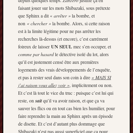
depuis quelques temps.
ZanTero
justifie ça en
faisant jouer sur les mots Shibazaki, sous prétexte
que Sphinx a dit «
arrêter »
la bombe, et
non
« chercher »
la bombe. Alors, si cette raison
est à la limite légitime pour ne pas arrêter les
recherches là-dessus (et encore), c’est carrément
UN SEUL
foireux de laisser
mec s’en occuper, et
comme par hasard
le détective isolé du lot, alors
qu’il est justement censé être aux premières
logements des vrais développements de l’enquête,
et pas à rester seul dans son coin à dire
« MAIS SI
j’ai raison vous allez voir »
, implicitement ou non.
Et c’est là tout le vice du truc : puisque c’est lui qui
reste, on
sait
qu’il va avoir raison, et que ça va
sauver les flics ou en tout cas bien les humilier, pour
faire reprendre la main au Sphinx après un épisode
de disette. Et c’est d’autant plus dommage que
Shibazaki n’est pas aussi superficiel que ça pour