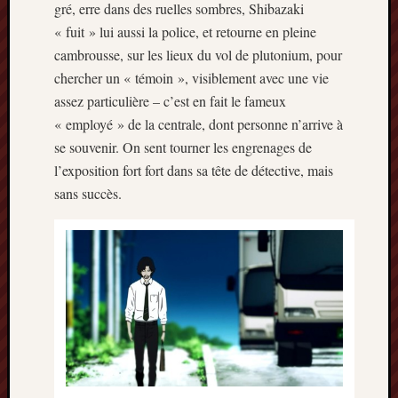
gré, erre dans des ruelles sombres, Shibazaki
mai
2016
« fuit » lui aussi la police, et retourne en pleine
avril
cambrousse, sur les lieux du vol de plutonium, pour
2016
chercher un « témoin », visiblement avec une vie
mars
assez particulière – c’est en fait le fameux
2016
« employé » de la centrale, dont personne n’arrive à
octobre
se souvenir. On sent tourner les engrenages de
2015
juillet
l’exposition fort fort dans sa tête de détective, mais
2015
sans succès.
juin
2015
avril
2015
mars
2015
février
2015
janvier
2015