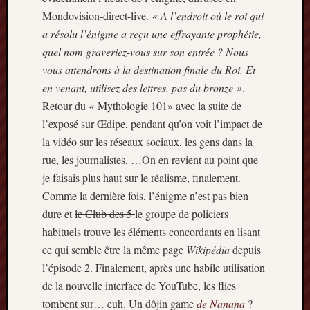
2014
Mondovision-direct-live.
« A l’endroit où le roi qui
janvier
a résolu l’énigme a reçu une effrayante prophétie,
2014
quel nom graveriez-vous sur son entrée ? Nous
décemb
vous attendrons à la destination finale du Roi. Et
2013
en venant, utilisez des lettres, pas du bronze »
.
novemb
2013
Retour du « Mythologie 101» avec la suite de
octobre
l’exposé sur Œdipe, pendant qu’on voit l’impact de
2013
la vidéo sur les réseaux sociaux, les gens dans la
septem
rue, les journalistes, …On en revient au point que
2013
je faisais plus haut sur le réalisme, finalement.
août
Comme la dernière fois, l’énigme n’est pas bien
2013
juillet
dure et
le Club des 5
le groupe de policiers
2013
habituels trouve les éléments concordants en lisant
juin
ce qui semble être la même page
Wikipédia
depuis
2013
l’épisode 2. Finalement, après une habile utilisation
mai
de la nouvelle interface de YouTube, les flics
2013
avril
tombent sur… euh. Un dôjin game
de Nanana
?