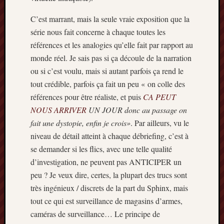
Archives
C’est marrant, mais la seule vraie exposition que la
série nous fait concerne à chaque toutes les
septem
références et les analogies qu’elle fait par rapport au
2024
monde réel. Je sais pas si ça découle de la narration
février
2024
ou si c’est voulu, mais si autant parfois ça rend le
juillet
tout crédible, parfois ça fait un peu « on colle des
2023
références pour être réaliste, et puis
CA PEUT
mars
NOUS ARRIVER
UN JOUR donc au passage on
2023
fait une dystopie, enfin je crois»
. Par ailleurs, vu le
mai
2022
niveau de détail atteint à chaque débriefing, c’est à
février
se demander si les flics, avec une telle qualité
2022
d’investigation, ne peuvent pas ANTICIPER un
mai
peu ? Je veux dire, certes, la plupart des trucs sont
2021
très ingénieux / discrets de la part du Sphinx, mais
février
tout ce qui est surveillance de magasins d’armes,
2021
mai
caméras de surveillance… Le principe de
2020