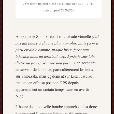
décemb
« On dirait un prof blasé qui attend un bus » – « Oui
2014
mais un prof
BADASS
»
novemb
2014
octobre
2014
septem
Alors que le Sphinx repart en croisade virtuelle
(j’ai
2014
pas fait pause à chaque plan non plus, mais ça m’a
août
paru crédible comme attaque brute-force puis
2014
injection dans un terminal web. Après je suis loin
juillet
d’être un pro en sécurité non plus…),
en accédant
2014
juin
au serveur de la police, particulièrement les infos
2014
sur Shibazaki, mais également sur Lisa ; Twelve
mai
traquait en effet sa position GPS depuis
2014
apparemment un certain temps, sans en avertir
avril
Nine.
2014
mars
L’heure de la nouvelle bombe approche, c’est donc
2014
évidemment l’heure de l’énigme, diffusée en
février