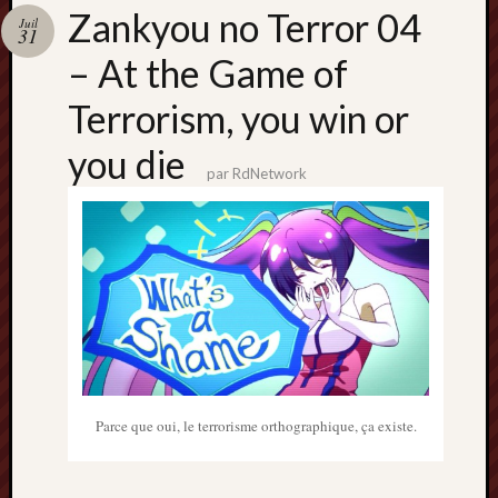
Catégori
Zankyou no Terror 04
Juil
31
Animes
– At the Game of
tous
frais
Terrorism, you win or
péchés
Films
you die
d'anima
par
RdNetwork
Minori
OAV
Prix
Minori
Rattrap
Retro
Twitter
Parce que oui, le terrorisme orthographique, ça existe.