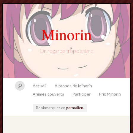
Minorin
On regarde trop d'anime
Accueil
A propos de Minorin
Animes couverts
Participer
Prix Minorin
Bookmarquez ce
permalien
.