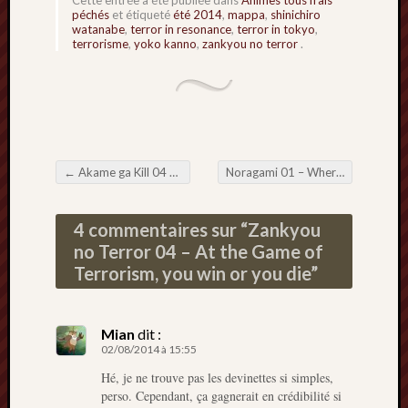
péchés
et étiqueté
été 2014
,
mappa
,
shinichiro
watanabe
,
terror in resonance
,
terror in tokyo
,
terrorisme
,
yoko kanno
,
zankyou no terror
.
←
Akame ga Kill 04 – Psychobilly Freakout
Noragami 01 – Where is your god, now ?
Navigation de l'article
4 commentaires sur “
Zankyou
no Terror 04 – At the Game of
Terrorism, you win or you die
”
Mian
dit :
02/08/2014 à 15:55
Hé, je ne trouve pas les devinettes si simples,
perso. Cependant, ça gagnerait en crédibilité si