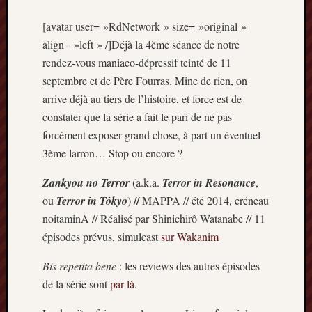
Articles
récents
[avatar user= »RdNetwork » size= »original »
align= »left » /]Déjà la 4ème séance de notre
Prix
rendez-vous maniaco-dépressif teinté de 11
Minori
2023
septembre et de Père Fourras. Mine de rien, on
:
arrive déjà au tiers de l’histoire, et force est de
Le
constater que la série a fait le pari de ne pas
palmar
forcément exposer grand chose, à part un éventuel
comple
3ème larron… Stop ou encore ?
Prix
Minori
Zankyou no Terror
(a.k.a.
Terror in Resonance
,
2023:
//
ou
Terror in Tôkyo
)
MAPPA // été 2014, créneau
c’est
parti
noitaminA // Réalisé par Shinichirô Watanabe // 11
!
épisodes prévus, simulcast
sur Wakanim
(pour
la
Bis repetita
bene
: les reviews des autres épisodes
dernièr
de la série sont
par là
.
fois)
Prix