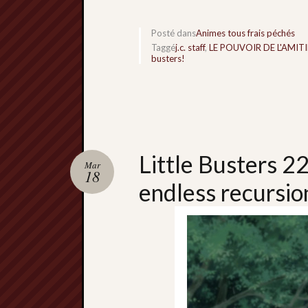
Posté dans
Animes tous frais péchés
Taggé
j.c. staff
,
LE POUVOIR DE L'AMITI
busters!
Little Busters 2
Mar
18
endless recursio