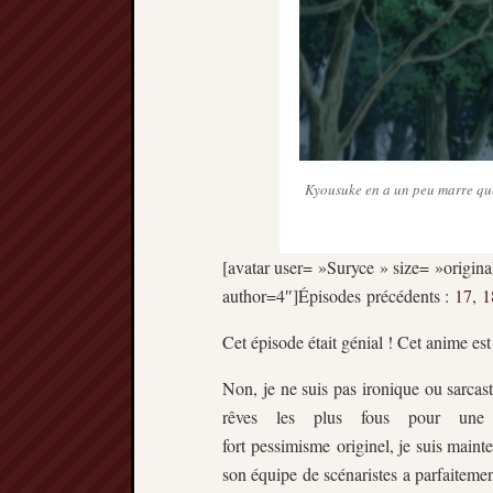
Kyousuke en a un peu marre que 
[avatar user= »Suryce » size= »original
author=4″]Épisodes précédents :
17
,
1
Cet épisode était génial ! Cet anime est
Non, je ne suis pas ironique ou sarcas
rêves les plus fous pour une 
fort pessimisme originel, je suis mainte
son équipe de scénaristes a parfaitement