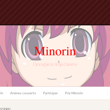
Minorin
On regarde trop d'anime
in
Animes couverts
Participer
Prix Minorin
USTERS!