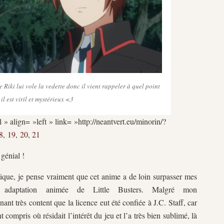
Riki lui vole la vedette donc il vient rappeler à quel point
il est viril et mystérieux <3
 » align= »left » link= »http://neantvert.eu/minorin/?
8
,
19
,
20
,
21
 génial !
tique, je pense vraiment que cet anime a de loin surpasser mes
adaptation animée de Little Busters. Malgré mon
nant très content que la licence eut été confiée à J.C. Staff, car
 compris où résidait l’intérêt du jeu et l’a très bien sublimé, là