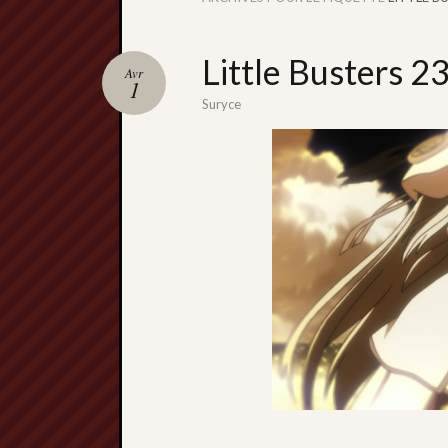
Little Busters 23
Avr
1
Suryce