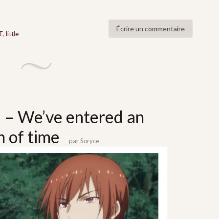
Écrire un commentaire
E
,
little
2 – We’ve entered an
n of time
par
Suryce