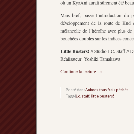
où un KyoAni aurait sûrement été beauco
Mais bref, passé l’introduction du 
développement de la route de Kud et
mélancolie de l’héroïne avec plus de
bouchées doubles sur les indices concern
Little Busters!
// Studio J.C. Staff // 
Réalisateur: Yoshiki Tamakawa
Continue la lecture
→
Posté dans
Animes tous frais péchés
Taggé
j.c. staff
,
little busters!