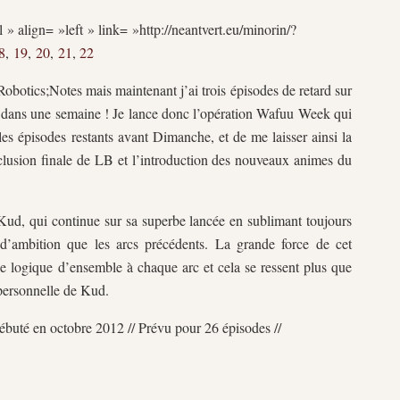
 » align= »left » link= »http://neantvert.eu/minorin/?
8
,
19
,
20
,
21
,
22
Robotics;Notes mais maintenant j’ai trois épisodes de retard sur
ort dans une semaine ! Je lance donc l’opération Wafuu Week qui
es épisodes restants avant Dimanche, et de me laisser ainsi la
clusion finale de LB et l’introduction des nouveaux animes du
Kud, qui continue sur sa superbe lancée en sublimant toujours
d’ambition que les arcs précédents. La grande force de cet
e logique d’ensemble à chaque arc et cela se ressent plus que
 personnelle de Kud.
Débuté en octobre 2012 // Prévu pour 26 épisodes //