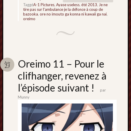
Taggé
A-1 Pictures
,
Ayase useless
,
été 2013
,
Je ne
mars
tire pas sur l'ambulance je la défonce à coup de
2020
bazooka
,
ore no imouto ga konna ni kawaii ga nai
,
janvier
oreimo
2020
octobre
2019
avril
2019
janvier
Oreimo 11 – Pour le
Juin
2019
23
septem
clifhanger, revenez à
2018
février
l’épisode suivant !
2018
par
mai
Munny
2017
janvier
2017
septem
2016