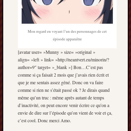
mai
2016
avril
2016
mars
Mon regard en voyant l’un des personnages de cet
2016
épisode apparaître
octobre
2015
[avatar user= »Munny » size= »original »
juillet
align= »left » link= »http://neantvert.eu/minorin/?
2015
author=9″ target= »_blank »] Bon…C’est pas
juin
2015
comme si ça faisait 2 mois que j’avais rien écrit et
avril
que je me sentais assez gêné. Donc on va faire
2015
comme si rien ne s’était passé ok ? Je dirais quand
mars
même qu’un truc : même après autant de temps
2015
d’inactivité, on peut encore venir écrire ce qu’on a
février
envie de dire sur l’épisode qu’on vient de voir et ça,
2015
janvier
c’est cool. Donc merci Amo.
2015