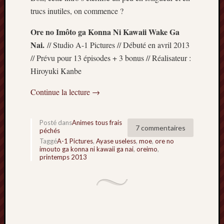
2014
trucs inutiles, on commence ?
janvier
2014
Ore no Imôto ga Konna Ni Kawaii Wake Ga
décemb
Nai.
// Studio A-1 Pictures // Débuté en avril 2013
2013
// Prévu pour 13 épisodes + 3 bonus // Réalisateur :
novemb
Hiroyuki Kanbe
2013
octobre
Continue la lecture
→
2013
septem
2013
Posté dans
Animes tous frais
7 commentaires
août
péchés
2013
Taggé
A-1 Pictures
,
Ayase useless
,
moe
,
ore no
imouto ga konna ni kawaii ga nai
,
oreimo
,
juillet
printemps 2013
2013
juin
2013
mai
2013
avril