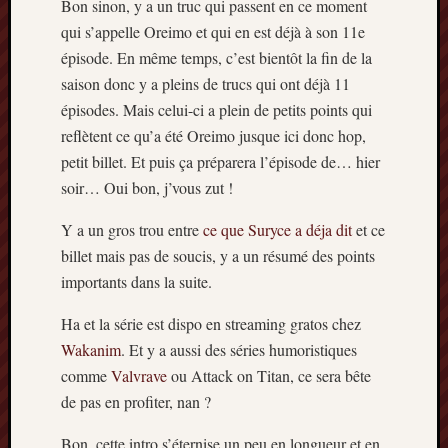
décemb
Bon sinon, y a un truc qui passent en ce moment
2014
qui s’appelle Oreimo et qui en est déjà à son 11e
novemb
épisode. En même temps, c’est bientôt la fin de la
2014
saison donc y a pleins de trucs qui ont déjà 11
octobre
épisodes. Mais celui-ci a plein de petits points qui
2014
reflètent ce qu’a été Oreimo jusque ici donc hop,
septem
2014
petit billet. Et puis ça préparera l’épisode de… hier
août
soir… Oui bon, j’vous zut !
2014
juillet
Y a un gros trou entre
ce que
Suryce
a
déja
dit
et ce
2014
billet mais pas de soucis, y a un résumé des points
juin
importants dans la suite.
2014
mai
Ha et la série est dispo en streaming gratos chez
2014
Wakanim
. Et y a aussi des séries humoristiques
avril
comme
Valvrave
ou Attack on Titan, ce sera bête
2014
mars
de pas en profiter, nan ?
2014
Bon, cette intro s’éternise un peu en longueur et en
février