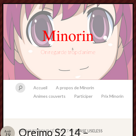
Minorin
On regarde trop d'anime
Accueil
A propos de Minorin
Animes couverts
Participer
Prix Minorin
Oreimo S2 14 –
ARCHIVES POUR L'ÉTIQUETTE
AYASE USELESS
Août
19