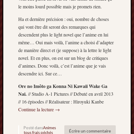
le moins lourd possible mais je promets rien.
Archives
Ha et dernière précision : oui, nombre de choses
septem
qui vont être dit seront des remarques qui
2024
descendent plus le light novel que l’anime en lui
février
2024
même… Oui mais voilà, l’anime a choisi d’adapter
juillet
de manière direct et (je suppose) à la lettre le light
2023
novel. Et en plus, on est sur un blog de critiques
mars
d’animes. Donc voilà, c’est l’anime que je vais
2023
descendre ici. Sur ce…
mai
2022
Ore no Imôto ga Konna Ni Kawaii Wake Ga
février
Nai.
// Studio A-1 Pictures // Débuté en avril 2013
2022
mai
// 16 épisodes // Réalisateur : Hiroyuki Kanbe
2021
Continue la lecture
→
février
2021
mai
Posté dans
Animes
Écrire un commentaire
tous frais péchés
2020