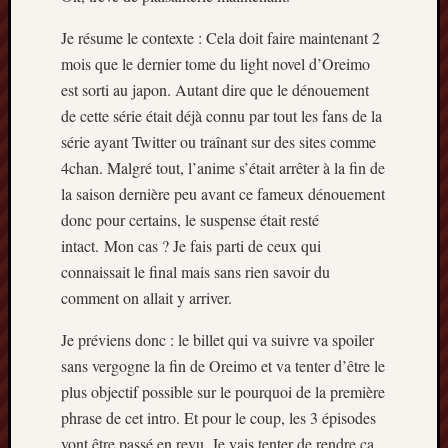
Minori
Je résume le contexte : Cela doit faire maintenant 2
2022
:
mois que le dernier tome du light novel d’Oreimo
Palmar
est sorti au japon. Autant dire que le dénouement
comple
de cette série était déjà connu par tout les fans de la
Prix
série ayant Twitter ou traînant sur des sites comme
Minori
4chan. Malgré tout, l’anime s’était arrêter à la fin de
2022:
la saison dernière peu avant ce fameux dénouement
c’est
parti
donc pour certains, le suspense était resté
!
intact. Mon cas ? Je fais parti de ceux qui
Prix
connaissait le final mais sans rien savoir du
Minori
comment on allait y arriver.
2021
:
Je préviens donc : le billet qui va suivre va spoiler
Palmar
sans vergogne la fin de Oreimo et va tenter d’être le
comple
plus objectif possible sur le pourquoi de la première
et
comme
phrase de cet intro. Et pour le coup, les 3 épisodes
vont être passé en revu. Je vais tenter de rendre ça