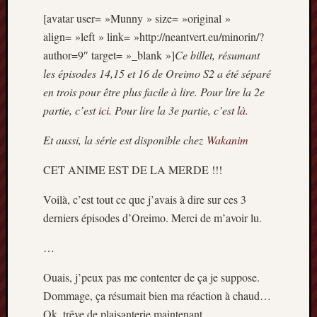
Articles
[avatar user= »Munny » size= »original »
récents
align= »left » link= »http://neantvert.eu/minorin/?
Prix
author=9″ target= »_blank »]
Ce billet, résumant
Minori
les épisodes 14,15 et 16 de Oreimo S2 a été séparé
2023
en trois pour être plus facile à lire. Pour lire la 2e
:
partie, c’est
ici
. Pour lire la 3e partie, c’est
là
.
Le
palmar
Et aussi, la série est disponible chez
Wakanim
comple
Prix
CET ANIME EST DE LA MERDE !!!
Minori
2023:
Voilà, c’est tout ce que j’avais à dire sur ces 3
c’est
derniers épisodes d’Oreimo. Merci de m’avoir lu.
parti
!
…
(pour
la
Ouais, j’peux pas me contenter de ça je suppose.
dernièr
Dommage, ça résumait bien ma réaction à chaud…
fois)
Ok, trêve de plaisanterie maintenant.
Prix