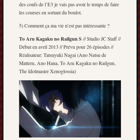
des confs de l’E3 je vais pas avoir le temps de faire
Minori
les courses en sortant du boulot.
2022
:
5) Comment ça ma vie n’est pas intéressante ?
Palmar
comple
To Aru Kagaku no Railgun S
// Studio JC Staff //
Prix
Début en avril 2013 // Prévu pour 26 épisodes //
Minori
2022:
Réalisateur: Tatsuyuki Nagai (Ano Natsu de
c’est
Matteru, Ano Hana, To Aru Kagaku no Railgun,
parti
The Idolmaster Xenoglossia)
!
Prix
Minori
2021
:
Palmar
comple
et
comme