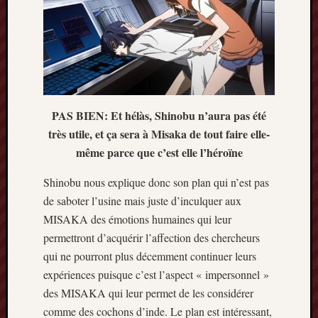
2014
janvier
2014
décemb
2013
novemb
2013
PAS BIEN: Et hélàs, Shinobu n’aura pas été
octobre
très utile, et ça sera à Misaka de tout faire elle-
2013
même parce que c’est elle l’héroïne
septem
2013
Shinobu nous explique donc son plan qui n’est pas
août
2013
de saboter l’usine mais juste d’inculquer aux
juillet
MISAKA des émotions humaines qui leur
2013
permettront d’acquérir l’affection des chercheurs
juin
qui ne pourront plus décemment continuer leurs
2013
expériences puisque c’est l’aspect « impersonnel »
mai
des MISAKA qui leur permet de les considérer
2013
avril
comme des cochons d’inde. Le plan est intéressant,