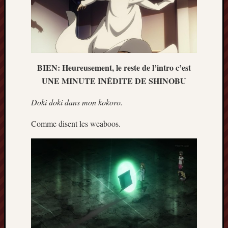
mars
2020
janvier
2020
octobre
2019
BIEN: Heureusement, le reste de l’intro c’est
avril
UNE MINUTE INÉDITE DE SHINOBU
2019
janvier
Doki doki dans mon kokoro.
2019
septem
Comme disent les weaboos.
2018
février
2018
mai
2017
janvier
2017
septem
2016