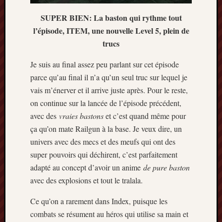
mai
2016
SUPER BIEN: La baston qui rythme tout
avril
l’épisode, ITEM, une nouvelle Level 5, plein de
2016
trucs
mars
2016
Je suis au final assez peu parlant sur cet épisode
octobre
parce qu’au final il n’a qu’un seul truc sur lequel je
2015
vais m’énerver et il arrive juste après. Pour le reste,
juillet
on continue sur la lancée de l’épisode précédent,
2015
juin
avec des
vraies bastons
et c’est quand même pour
2015
ça qu’on mate Railgun à la base. Je veux dire, un
avril
univers avec des mecs et des meufs qui ont des
2015
super pouvoirs qui déchirent, c’est parfaitement
mars
adapté au concept d’avoir un anime
de pure baston
2015
avec des explosions et tout le tralala.
février
2015
Ce qu’on a rarement dans Index, puisque les
janvier
2015
combats se résument au héros qui utilise sa main et