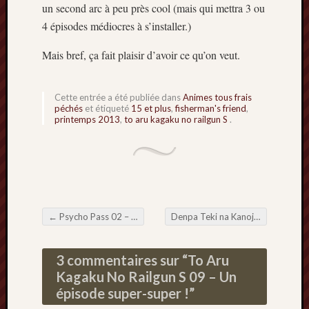
un second arc à peu près cool (mais qui mettra 3 ou
4 épisodes médiocres à s’installer.)
Mais bref, ça fait plaisir d’avoir ce qu’on veut.
Cette entrée a été publiée dans
Animes tous frais
péchés
et étiqueté
15 et plus
,
fisherman's friend
,
printemps 2013
,
to aru kagaku no railgun S
.
←
Psycho Pass 02 – Chibig Brother
Denpa Teki na Kanojo 01 – Ame ou De l’éducation des Yandere
Navigation de l'article
3 commentaires sur “
To Aru
Kagaku No Railgun S 09 – Un
épisode super-super !
”