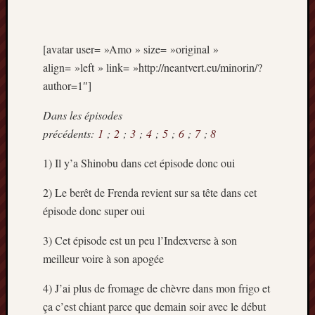
Articles
récents
[avatar user= »Amo » size= »original »
Prix
Minori
align= »left » link= »http://neantvert.eu/minorin/?
2023
author=1″]
:
Le
Dans les épisodes
palmar
précédents:
1
;
2
;
3
;
4
;
5
;
6
;
7
;
8
comple
Prix
1) Il y’a Shinobu dans cet épisode donc oui
Minori
2023:
2) Le berêt de Frenda revient sur sa tête dans cet
c’est
épisode donc super oui
parti
!
3) Cet épisode est un peu l’Indexverse à son
(pour
meilleur voire à son apogée
la
dernièr
4) J’ai plus de fromage de chèvre dans mon frigo et
fois)
ça c’est chiant parce que demain soir avec le début
Prix