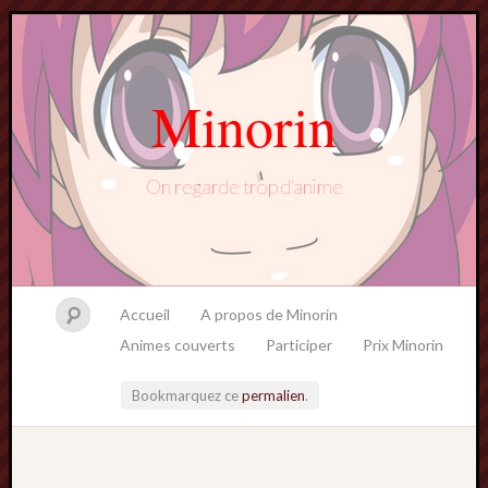
Minorin
On regarde trop d'anime
Accueil
A propos de Minorin
Animes couverts
Participer
Prix Minorin
Bookmarquez ce
permalien
.