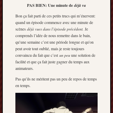
PAS BIEN: Une minute de
déjà vu
Archives
Bon ça fait parti de ces petits trucs qui m’énervent:
septem
quand un épisode commence avec une minute de
2024
scènes
déjà vues dans l’épisode précédent.
Je
février
2024
comprends l’idée de nous remettre dans le bain,
juillet
qu’une semaine c’est une période longue et qu’on
2023
peut avoir tout oublié, mais je reste toujours
mars
convaincu du fait que c’est
un peu
une solution de
2023
facilité et que ça fait juste gagner du temps aux
mai
2022
animateurs.
février
Pas qu’ils ne méritent pas un peu de repos de temps
2022
mai
en temps.
2021
février
2021
mai
2020