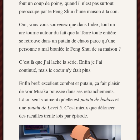
décemb
fout un coup de poing, quand il n’est pas surtout
2014
préoccupé par le Feng Shui d’une maison à la con.
novemb
2014
Oui, vous vous souvenez que dans Index, tout un
octobre
arc tourne autour du fait que la Terre toute entière
2014
se retrouve dans un putain de chaos parce qu’une
septem
personne a mal branlée le Feng Shui de sa maison ?
2014
août
C’est là que j’ai laché la série. Enfin je l’ai
2014
continué, mais le coeur n’y était plus.
juillet
2014
Enfin bref: excellent combat et putain, ça fait plaisir
juin
2014
de voir Misaka poussée dans ses retranchements.
mai
Là on sent vraiment qu’elle est
putain de badass
et
2014
une
putain de Level 5.
C’est mieux que défoncer
avril
des racailles trente fois par épisode.
2014
mars
2014
février