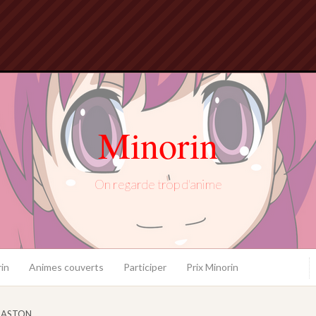
Minorin
On regarde trop d'anime
in
Animes couverts
Participer
Prix Minorin
BASTON