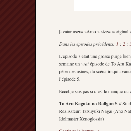
[avatar user= »Amo » size= »original »
Dans les épisodes précédents:
1
;
2
;
L’épisode 7 était une grosse purge bien 
semaine un
vrai
épisode de To Aru Kag
péter des usines, du scénario qui avanc
l’épisode 5.
Eeeet je sais pas si c’est le manque ou 
To Aru Kagaku no Railgun S
// Stud
Réalisateur: Tatsuyuki Nagai (Ano Na
Idolmaster Xenoglossia)
Continue la lecture
→