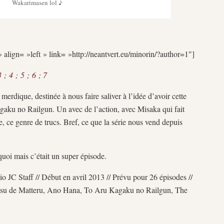
Wakarimasen lol ♪
 align= »left » link= »http://neantvert.eu/minorin/?author=1″]
3
;
4
;
5
;
6
;
7
merdique, destinée à nous faire saliver à l’idée d’avoir cette
aku no Railgun. Un avec de l’action, avec Misaka qui fait
e, ce genre de trucs. Bref, ce que la série nous vend depuis
quoi mais c’était un super épisode.
io JC Staff // Début en avril 2013 // Prévu pour 26 épisodes //
tsu de Matteru, Ano Hana, To Aru Kagaku no Railgun, The