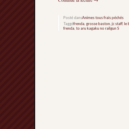
Posté dans
Animes tous frais péchés
Taggé
frenda
,
grosse baston
,
jc staff
,
le
frenda
,
to aru kagaku no railgun S