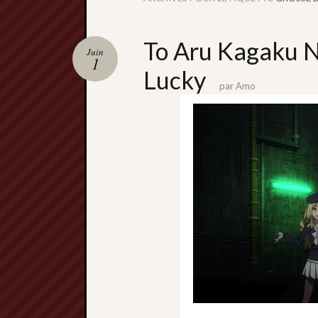
To Aru Kagaku N
Juin
1
Lucky
par
Amo