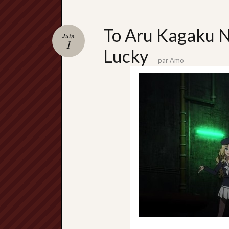
To Aru Kagaku N
Juin
1
Lucky
par
Amo