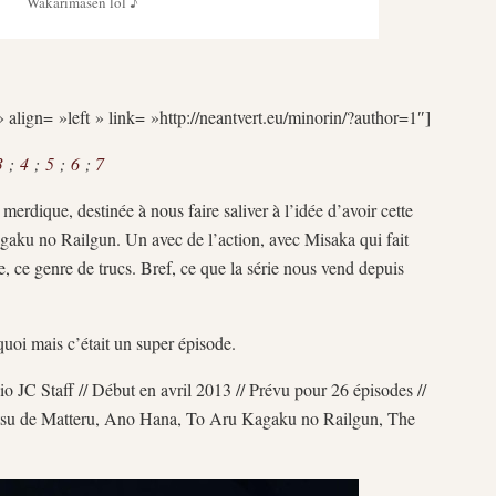
Wakarimasen lol ♪
 align= »left » link= »http://neantvert.eu/minorin/?author=1″]
3
;
4
;
5
;
6
;
7
merdique, destinée à nous faire saliver à l’idée d’avoir cette
aku no Railgun. Un avec de l’action, avec Misaka qui fait
e, ce genre de trucs. Bref, ce que la série nous vend depuis
quoi mais c’était un super épisode.
io JC Staff // Début en avril 2013 // Prévu pour 26 épisodes //
tsu de Matteru, Ano Hana, To Aru Kagaku no Railgun, The