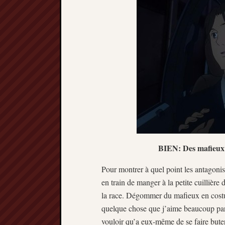
BIEN: Des mafieux 
Pour montrer à quel point les antagoni
en train de manger à la petite cuilliè
la race. Dégommer du mafieux en costum
quelque chose que j’aime beaucoup pa
vouloir qu’a eux-même de se faire buter,