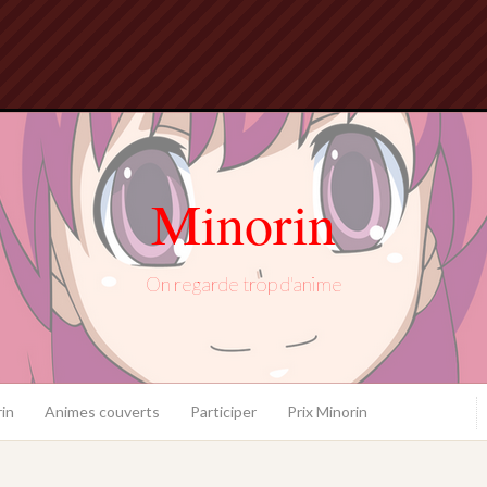
Minorin
On regarde trop d'anime
in
Animes couverts
Participer
Prix Minorin