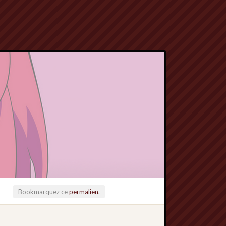
Bookmarquez ce
permalien
.