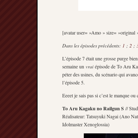
[avatar user= »Amo » size= »original »
Dans les épisodes précédents:
1
;
2
;
L’épisode 7 était une grosse purge bien 
semaine un
vrai
épisode de To Aru Kag
péter des usines, du scénario qui avanc
l’épisode 5.
Eeeet je sais pas si c’est le manque ou 
To Aru Kagaku no Railgun S
// Stud
Réalisateur: Tatsuyuki Nagai (Ano Na
Idolmaster Xenoglossia)