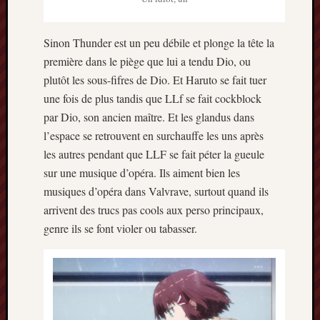
décemb
2014
novemb
Sinon Thunder est un peu débile et plonge la tête la
2014
première dans le piège que lui a tendu Dio, ou
octobre
plutôt les sous-fifres de Dio. Et Haruto se fait tuer
2014
septem
une fois de plus tandis que LLf se fait cockblock
2014
par Dio, son ancien maître. Et les glandus dans
août
l’espace se retrouvent en surchauffe les uns après
2014
les autres pendant que LLF se fait péter la gueule
juillet
sur une musique d’opéra. Ils aiment bien les
2014
musiques d’opéra dans Valvrave, surtout quand ils
juin
2014
arrivent des trucs pas cools aux perso principaux,
mai
genre ils se font violer ou tabasser.
2014
avril
2014
mars
2014
février