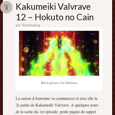
Catégori
Kakumeiki Valvrave
Oct
8
Animes
12 – Hokuto no Cain
tous
frais
par
Yokathaking
péchés
Films
d'anima
Minori
OAV
Prix
Minori
Rattrap
Retro
Bitch please, I’m fabulous
Twitter
La saison d’Automne va commencer et avec elle la
2e partie de Kakumeiki Valvrave. A quelques jours
de la sortie du 1er épisode, petite piqure de rappel