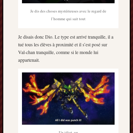
mai
2016
Je dis des choses mystérieuses avec le regard de
avril
l’homme qui sait tout
2016
mars
2016
Je disais donc Dio. Le type est arrivé tranquille, il a
octobre
tué tous les élèves à proximité et il s’est posé sur
2015
Val-chan tranquille, comme si le monde lui
juillet
appartenait.
2015
juin
2015
avril
2015
mars
2015
février
2015
janvier
2015
Un idiot, un