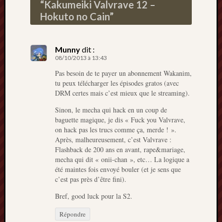
“
Kakumeiki Valvrave 12 –
Hokuto no Cain
”
Munny
dit :
08/10/2013 à 13:43
Pas besoin de te payer un abonnement Wakanim,
tu peux télécharger les épisodes gratos (avec
DRM certes mais c’est mieux que le streaming).
Sinon, le mecha qui hack en un coup de
baguette magique, je dis « Fuck you Valvrave,
on hack pas les trucs comme ça, merde ! ».
Après, malheureusement, c’est Valvrave :
Flashback de 200 ans en avant, rape&mariage,
mecha qui dit « onii-chan », etc… La logique a
été maintes fois envoyé bouler (et je sens que
c’est pas près d’être fini).
Bref, good luck pour la S2.
Répondre