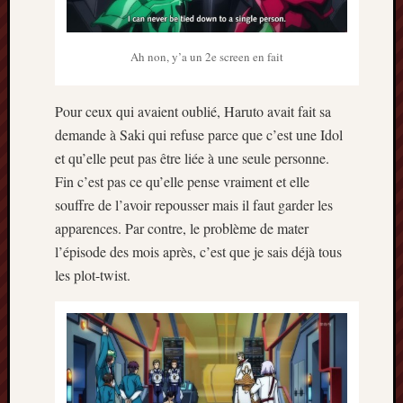
Archives
Ah non, y’a un 2e screen en fait
septem
2024
février
Pour ceux qui avaient oublié, Haruto avait fait sa
2024
demande à Saki qui refuse parce que c’est une Idol
juillet
et qu’elle peut pas être liée à une seule personne.
2023
Fin c’est pas ce qu’elle pense vraiment et elle
mars
2023
souffre de l’avoir repousser mais il faut garder les
mai
apparences. Par contre, le problème de mater
2022
l’épisode des mois après, c’est que je sais déjà tous
février
les plot-twist.
2022
mai
2021
février
2021
mai
2020