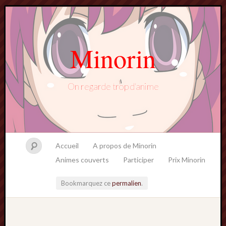
Minorin
On regarde trop d'anime
Accueil
A propos de Minorin
Animes couverts
Participer
Prix Minorin
Bookmarquez ce
permalien
.