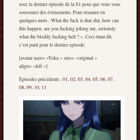
Articles
avec le dernier épisode de la S1 pour que vous vous
récents
souveniez des évènements. Pour résumer en
quelques mots : What the fuck is that shit, how can
Prix
this happen, are you fucking joking me, seriously
Minori
2023
what the bloddy fucking hell ? ». Ceci étant dit,
:
c’est parti pour le dernier episode.
Le
palmar
[avatar user= »Yoka » size= »original »
comple
align= »left »]
Prix
Minori
Épisodes précédents :
01
,
02
,
03
,
04
,
05
,
06
,
07
,
2023:
08
,
09
,
10
,
11
c’est
parti
!
(pour
la
dernièr
fois)
Prix