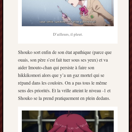
2014
janvier
2014
décemb
2013
D’ailleurs, il pleut.
novemb
2013
octobre
Shouko sort enfin de son état apathique (parce que
2013
ouais, son père s’est fait tuer sous ses yeux) et va
septem
aider Imouto-chan qui persiste à faire son
2013
hikkikomori alors que y’a un gaz mortel qui se
août
répand dans les couloirs. On a pas tous le même
2013
juillet
sens des priorités. Et la vrille atteint le niveau -1 et
2013
Shouko se la prend pratiquement en plein dedans.
juin
2013
mai
2013
avril