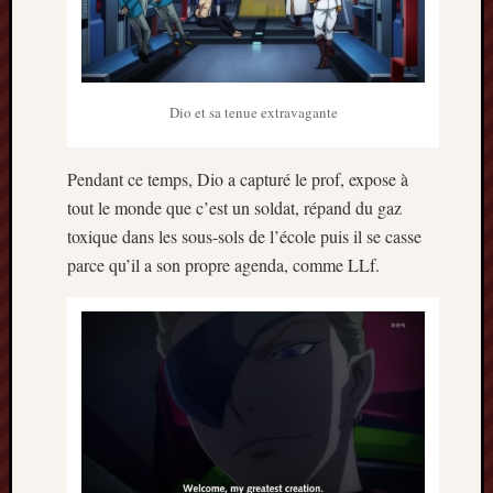
mars
2020
janvier
2020
Dio et sa tenue extravagante
octobre
2019
avril
Pendant ce temps, Dio a capturé le prof, expose à
2019
tout le monde que c’est un soldat, répand du gaz
janvier
toxique dans les sous-sols de l’école puis il se casse
2019
septem
parce qu’il a son propre agenda, comme LLf.
2018
février
2018
mai
2017
janvier
2017
septem
2016