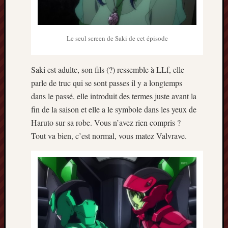
Minori
2022
:
Le seul screen de Saki de cet épisode
Palmar
comple
Prix
Saki est adulte, son fils (?) ressemble à LLf, elle
Minori
parle de truc qui se sont passes il y a longtemps
2022:
dans le passé, elle introduit des termes juste avant la
c’est
fin de la saison et elle a le symbole dans les yeux de
parti
!
Haruto sur sa robe. Vous n’avez rien compris ?
Prix
Tout va bien, c’est normal, vous matez Valvrave.
Minori
2021
:
Palmar
comple
et
comme