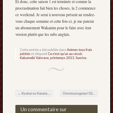
Et donc, cette saison 1 est terminée et comme la
procrastination fait bien les choses, la 2 commence
ce weekend. Je serai à nouveau présent au rendez-
vous chaque semaine et cette fois-ci, je me paierai
un abonnement Wakanim pour le faire avec leur
version plutôt que les subs anglais.
Cette entrée a été publiée dans
Animes tous frais
péchés
et étiqueté
Ce n'est qu'un au revoir
,
Kakumeiki Valvrave
,
printemps 2013
,
Sunrise
.
←
Kyokai no Kanata 01 – Ghostbusters
Otorimonogatari 02 – Les portes du pénitencier
Navigation de l'article
Un commentaire sur