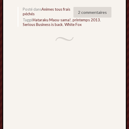
Minori
Posté dans
Animes tous frais
2022
2 commentaires
péchés
:
Taggé
Hataraku Maou-sama!
,
printemps 2013
,
Palmar
Serious Business is back
,
White Fox
comple
Prix
Minori
2022:
c’est
parti
!
Prix
Minori
2021
:
Palmar
comple
et
comme