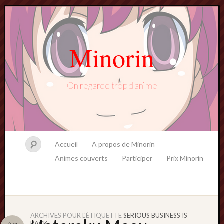
Minorin
On regarde trop d'anime
Accueil
A propos de Minorin
Animes couverts
Participer
Prix Minorin
ARCHIVES POUR L'ÉTIQUETTE
SERIOUS BUSINESS IS
BACK
Juin