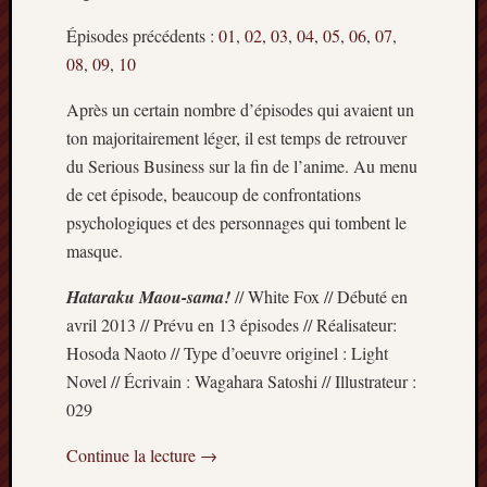
Articles
récents
Épisodes précédents :
01
,
02
,
03
,
04
,
05
,
06
,
07
,
08
,
09
,
10
Prix
Minori
Après un certain nombre d’épisodes qui avaient un
2023
ton majoritairement léger, il est temps de retrouver
:
du Serious Business sur la fin de l’anime. Au menu
Le
de cet épisode, beaucoup de confrontations
palmar
comple
psychologiques et des personnages qui tombent le
Prix
masque.
Minori
2023:
Hataraku Maou-sama!
// White Fox // Débuté en
c’est
avril 2013 // Prévu en 13 épisodes // Réalisateur:
parti
Hosoda Naoto // Type d’oeuvre originel : Light
!
Novel // Écrivain : Wagahara Satoshi // Illustrateur :
(pour
029
la
dernièr
Continue la lecture
→
fois)
Prix