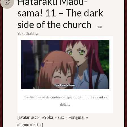
Hataraku Maou-
Catégori
23
sama! 11 – The dark
Animes
tous
side of the church
frais
par
péchés
Yokathaking
Films
d'anima
Minori
OAV
Prix
Minori
Rattrap
Retro
Emilia, pleine de confiance, quelques minutes avant sa
Twitter
défaite
[avatar user= »Yoka » size= »original »
align= »left »]