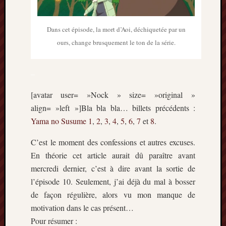
Dans cet épisode, la mort d’Aoi, déchiquetée par un
ours, change brusquement le ton de la série.
–
[avatar user= »Nock » size= »original »
align= »left »]Bla bla bla… billets précédents :
Yama no Susume
1
,
2
,
3
,
4
,
5
,
6
,
7
et
8
.
C’est le moment des confessions et autres excuses.
En théorie cet article aurait dû paraître avant
mercredi dernier, c’est à dire avant la sortie de
l’épisode 10. Seulement, j’ai déjà du mal à bosser
de façon régulière, alors vu mon manque de
motivation dans le cas présent…
Pour résumer :