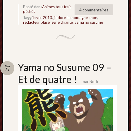
Posté dans
Animes tous frais
4 commentaires
péchés
Taggé
hiver 2013
,
j'adore la montagne
,
moe
,
rédacteur blasé
,
série chiante
,
yama no susume
Yama no Susume 09 –
Mar
11
Et de quatre !
par
Nock