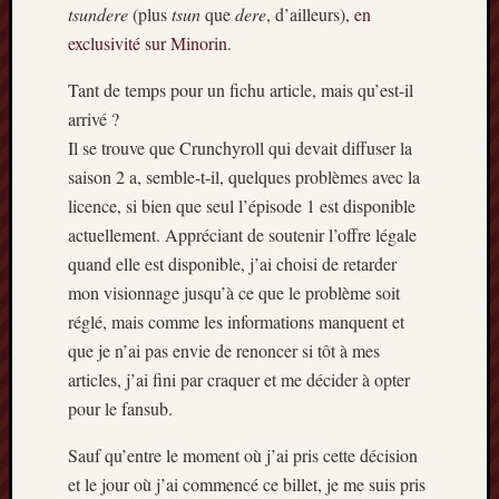
tsundere
(plus
tsun
que
dere
, d’ailleurs),
en
mars
exclusivité sur Minorin
.
2020
janvier
Tant de temps pour un fichu article, mais qu’est-il
2020
arrivé ?
octobre
2019
Il se trouve que Crunchyroll qui devait diffuser la
avril
saison 2 a, semble-t-il, quelques problèmes avec la
2019
licence, si bien que seul l’épisode 1 est disponible
janvier
actuellement. Appréciant de soutenir l’offre légale
2019
quand elle est disponible, j’ai choisi de retarder
septem
2018
mon visionnage jusqu’à ce que le problème soit
février
réglé, mais comme les informations manquent et
2018
que je n’ai pas envie de renoncer si tôt à mes
mai
articles, j’ai fini par craquer et me décider à opter
2017
pour le fansub.
janvier
2017
Sauf qu’entre le moment où j’ai pris cette décision
septem
et le jour où j’ai commencé ce billet, je me suis pris
2016