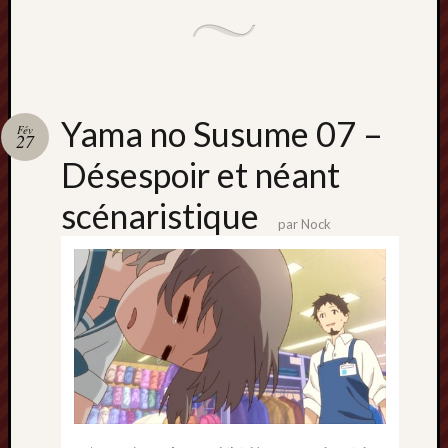
Yama no Susume 07 –
Fév
27
Désespoir et néant
scénaristique
par
Nock