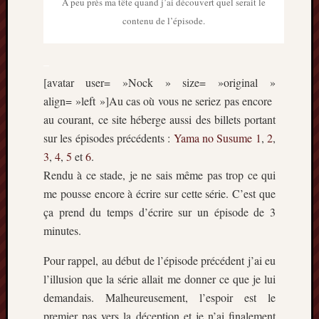
A peu près ma tête quand j’ai découvert quel serait le
contenu de l’épisode.
–
[avatar user= »Nock » size= »original »
align= »left »]Au cas où vous ne seriez pas encore
au courant, ce site héberge aussi des billets portant
sur les épisodes précédents :
Yama no Susume
1
,
2
,
3
,
4
,
5
et
6
.
Rendu à ce stade, je ne sais même pas trop ce qui
me pousse encore à écrire sur cette série. C’est que
ça prend du temps d’écrire sur un épisode de 3
minutes.
Pour rappel, au début de l’épisode précédent j’ai eu
l’illusion que la série allait me donner ce que je lui
demandais. Malheureusement, l’espoir est le
premier pas vers la déception et je n’ai finalement