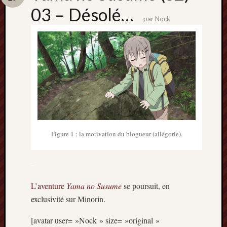
Catégori
03 – Désolé…
par
Nock
Animes
tous
frais
péchés
Films
d'anima
Minori
OAV
Prix
Minori
Rattrap
Figure 1 : la motivation du blogueur (allégorie).
Retro
–
Twitter
L’aventure
Yama no Susume
se poursuit, en
exclusivité sur Minorin.
[avatar user= »Nock » size= »original »