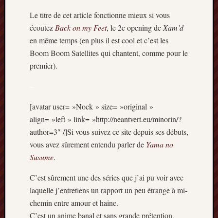
2014
Le titre de cet article fonctionne mieux si vous
janvier
écoutez
Back on my Feet
, le 2e opening de
Xam’d
2014
en même temps (en plus il est cool et c’est les
décemb
2013
Boom Boom Satellites qui chantent, comme pour le
novemb
premier).
2013
octobre
–
2013
septem
[avatar user= »Nock » size= »original »
2013
align= »left » link= »http://neantvert.eu/minorin/?
août
author=3″ /]Si vous suivez ce site depuis ses débuts,
2013
vous avez sûrement entendu parler de
Yama no
juillet
Susume
.
2013
juin
C’est sûrement une des séries que j’ai pu voir avec
2013
laquelle j’entretiens un rapport un peu étrange à mi-
mai
2013
chemin entre amour et haine.
avril
C’est un anime banal et sans grande prétention,