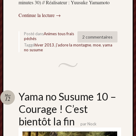
minutes 30) // Réalisateur : Yuusuke Yamamoto
Continue la lecture
→
Posté dans
Animes tous frais
2 commentaires
péchés
Taggé
hiver 2013
,
j'adore la montagne
,
moe
,
yama
no susume
Yama no Susume 10 –
Mar
12
Courage ! C’est
bientôt la fin
par
Nock