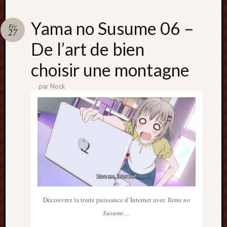
Yama no Susume 06 –
Fév
27
De l’art de bien
choisir une montagne
par
Nock
Découvrez la toute puissance d’Internet avec
Yama no
Susume
…