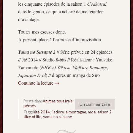
mai
les cinquante épisodes de la saison 1 d’
Aikatsu!
2016
dans le genou, ce qui a achevé de me retarder
avril
d’avantage.
2016
mars
Toutes mes excuses donc.
2016
A présent, place à l’exercice d’improvisation.
octobre
2015
Yama no Susume 2
// Série prévue en 24 épisodes
juillet
// été 2014 // Studio 8-bits // Réalisateur : Yuusuke
2015
Yamamoto (
NHK ni Yôkoso
,
Walkure Romanze
,
juin
Aquarion Evol
) // d’après un manga de Siro
2015
avril
Continue la lecture
→
2015
mars
2015
Posté dans
Animes tous frais
Un commentaire
péchés
février
Taggé
été 2014
,
j'adore la montagne
,
moe
,
saison 2
,
2015
slice of life
,
yama no susume
janvier
2015