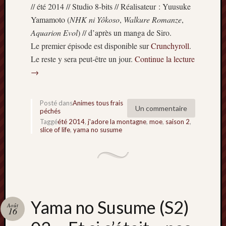
// été 2014 // Studio 8-bits // Réalisateur : Yuusuke
Minori
Yamamoto (
NHK ni Yôkoso
,
Walkure Romanze
,
2022
:
Aquarion Evol
) // d’après un manga de Siro.
Palmar
Le premier épisode est disponible sur
Crunchyroll
.
comple
Le reste y sera peut-être un jour.
Continue la lecture
Prix
→
Minori
2022:
c’est
Posté dans
Animes tous frais
parti
Un commentaire
péchés
!
Taggé
été 2014
,
j'adore la montagne
,
moe
,
saison 2
,
slice of life
,
yama no susume
Prix
Minori
2021
:
Palmar
comple
et
Yama no Susume (S2)
Août
comme
16