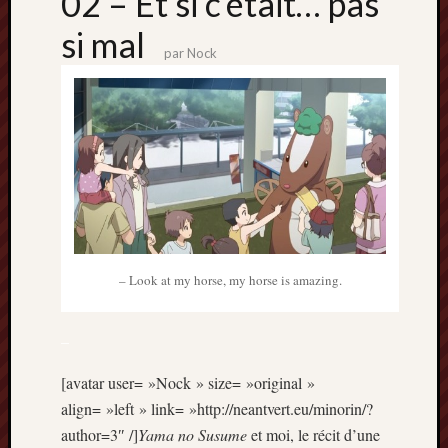
02 – Et si c’était… pas
Archives
si mal
par
Nock
septem
2024
février
2024
juillet
2023
mars
2023
mai
2022
– Look at my horse, my horse is amazing.
février
2022
mai
–
2021
février
[avatar user= »Nock » size= »original »
2021
align= »left » link= »http://neantvert.eu/minorin/?
mai
author=3″ /]
Yama no Susume
et moi, le récit d’une
2020