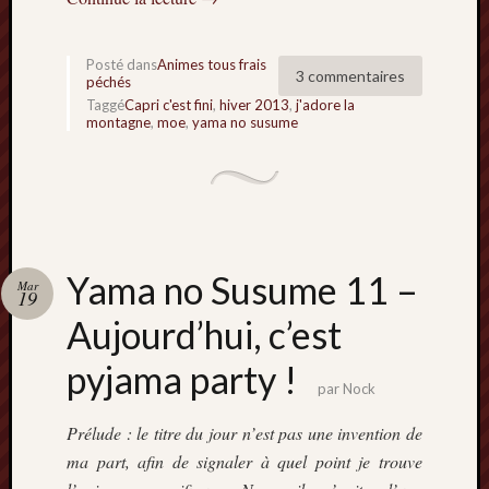
Posté dans
Animes tous frais
3 commentaires
péchés
Taggé
Capri c'est fini
,
hiver 2013
,
j'adore la
montagne
,
moe
,
yama no susume
Yama no Susume 11 –
Mar
19
Aujourd’hui, c’est
pyjama party !
par
Nock
Prélude : le titre du jour n’est pas une invention de
ma part, afin de signaler à quel point je trouve