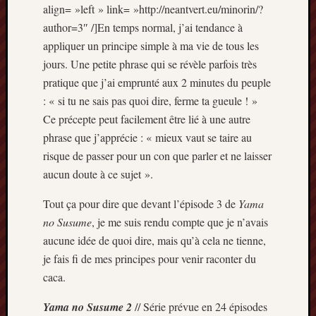
Articles
align= »left » link= »http://neantvert.eu/minorin/?
récents
author=3″ /]En temps normal, j’ai tendance à
appliquer un principe simple à ma vie de tous les
Prix
jours. Une petite phrase qui se révèle parfois très
Minori
2023
pratique que j’ai emprunté aux 2 minutes du peuple
:
: « si tu ne sais pas quoi dire, ferme ta gueule ! »
Le
Ce précepte peut facilement être lié à une autre
palmar
phrase que j’apprécie : « mieux vaut se taire au
comple
risque de passer pour un con que parler et ne laisser
Prix
Minori
aucun doute à ce sujet ».
2023:
Tout ça pour dire que devant l’épisode 3 de
Yama
c’est
parti
no Susume
, je me suis rendu compte que je n’avais
!
aucune idée de quoi dire, mais qu’à cela ne tienne,
(pour
je fais fi de mes principes pour venir raconter du
la
caca.
dernièr
fois)
Yama no Susume 2
// Série prévue en 24 épisodes
Prix