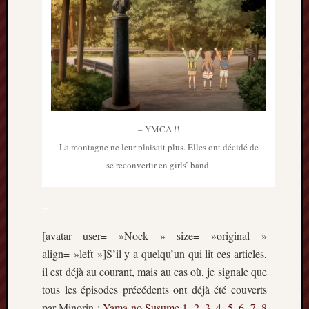
– YMCA !!
La montagne ne leur plaisait plus. Elles ont décidé de
se reconvertir en girls’ band.
–
[avatar user= »Nock » size= »original »
align= »left »]S’il y a quelqu’un qui lit ces articles,
il est déjà au courant, mais au cas où, je signale que
tous les épisodes précédents ont déjà été couverts
par Minorin :
Yama no Susume
1
,
2
,
3
,
4
,
5
,
6
,
7
,
8