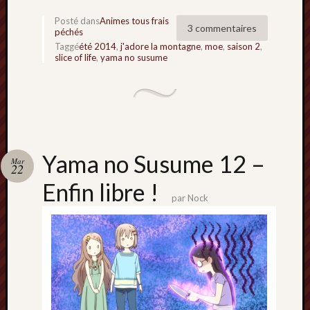
Posté dans
Animes tous frais
3 commentaires
péchés
Taggé
été 2014
,
j'adore la montagne
,
moe
,
saison 2
,
slice of life
,
yama no susume
Yama no Susume 12 –
Mar
22
Enfin libre !
par
Nock