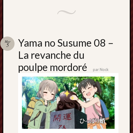
Yama no Susume 08 –
Mar
5
La revanche du
poulpe mordoré
par
Nock