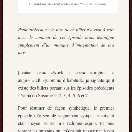
Et soudain, des tentacules dans Yama no Susume
–
Petite précision : le titre de ce billet n’a rien à voir
avec le contenu de cet épisode mais témoigne
simplement d’un manque d’imagination de ma
part.
–
[avatar user= »Nock » size= »original »
align= »left »]Comme d’habitude, je signale qu’il
existe des billets portant sur les épisodes précédents
:
Yama no Susume
1
,
2
,
3
,
4
,
5
,
6
et
7
.
Pour résumer de façon synthétique, le premier
épisode m’a semblé vaguement sympa, le suivant
était moyen, le 3e m’a redonné espoir. Et puis
vinrent les suivants qui m’ont fait passer par à peu